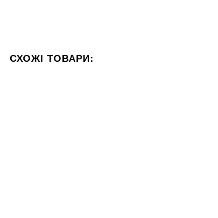
СХОЖІ ТОВАРИ:
КОЛІР БІЛИЙ
ФОРМАТ 60X120
СТИЛІЗАЦІЯ МАРМУ
42x42
60x120
Плитка Opoczno SANDRO
Плитка ITALICA ZELMIRA
WHITE SATIN 42x42
BIANCO CAR 60х120