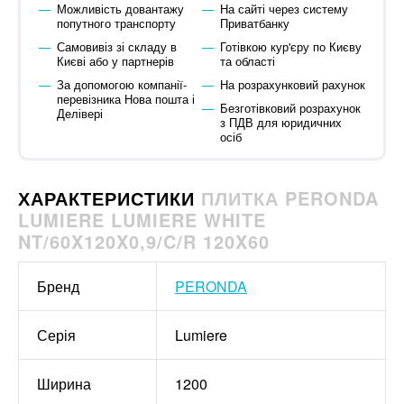
Можливість довантажу
На сайті через систему
попутного транспорту
Приватбанку
Самовивіз зі складу в
Готівкою кур'єру по Києву
Києві або у партнерів
та області
За допомогою компанії-
На розрахунковий рахунок
перевізника Нова пошта і
Безготівковий розрахунок
Делівері
з ПДВ для юридичних
осіб
ХАРАКТЕРИСТИКИ
ПЛИТКА PERONDA
LUMIERE LUMIERE WHITE
NT/60X120X0,9/C/R 120X60
Бренд
PERONDA
Серія
Lumiere
Ширина
1200