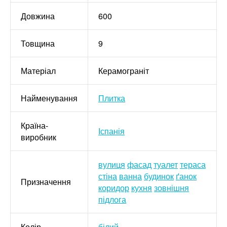
Довжина
600
Товщина
9
Матеріал
Керамограніт
Найменування
Плитка
Країна-
Іспанія
виробник
вулиця
фасад
туалет
тераса
стіна
ванна
будинок
ґанок
Призначення
коридор
кухня
зовнішня
підлога
Колір
білий