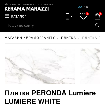
Магазин керамогранита и плитки
UA
|
RU
0
0
☰
КАТАЛОГ
МАГАЗИН КЕРАМОГРАНІТУ
ПЛИТКА
ПЛИТКА PER
Плитка PERONDA Lumiere
LUMIERE WHITE