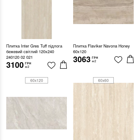
Плитка Inter Gres Tuff підлога
Плитка Flaviker Navona Honey
бежевий світлий 120x240
60x120
3063
240120 02 021
ГРН
м2
3100
ГРН
м2
60x120
60x60