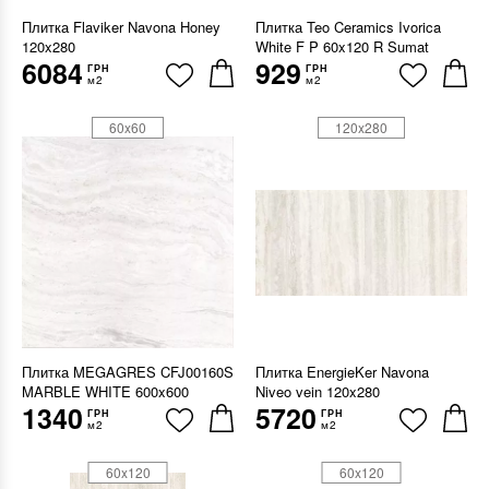
Плитка Flaviker Navona Honey
Плитка Teo Ceramics Ivorica
120x280
White F P 60x120 R Sumat
6084
929
ГРН
ГРН
м2
м2
60x60
120x280
Плитка MEGAGRES CFJ00160S
Плитка EnergieKer Navona
MARBLE WHITE 600x600
Niveo vein 120x280
1340
5720
ГРН
ГРН
м2
м2
60x120
60x120