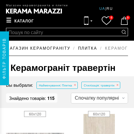
Магазин керамогранита и плитки
UA
|
RU
0
0
☰
КАТАЛОГ
ФІЛЬТР ТОВАРІВ
МАГАЗИН КЕРАМОГРАНІТУ
ПЛИТКА
КЕРАМОГРА
Керамограніт травертін
Вы выбрали:
Найменування: Плитка
Стилізація: травертін
Знайдено товарів:
115
60x120
60x120