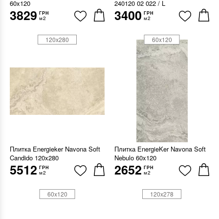
60x120
240120 02 022 / L
3829
3400
ГРН
ГРН
м2
м2
120x280
60x120
Плитка Energieker Navona Soft
Плитка EnergieKer Navona Soft
Candido 120x280
Nebulo 60x120
5512
2652
ГРН
ГРН
м2
м2
60x120
120x278