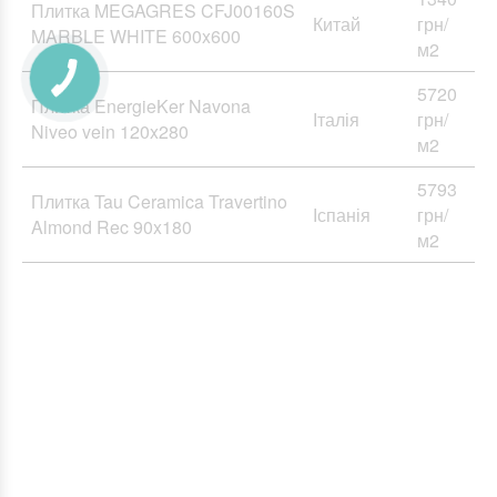
Плитка MEGAGRES CFJ00160S
Китай
грн/
MARBLE WHITE 600x600
м2
5720
Плитка EnergieKer Navona
Італія
грн/
Niveo vein 120x280
м2
5793
Плитка Tau Ceramica Travertino
Іспанія
грн/
Almond Rec 90x180
м2