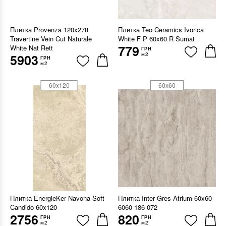
Плитка Provenza 120x278
Плитка Teo Ceramics Ivorica
Travertine Vein Cut Naturale
White F P 60x60 R Sumat
779
White Nat Rett
ГРН
м2
5903
ГРН
м2
60x120
60x60
Плитка EnergieKer Navona Soft
Плитка Inter Gres Atrium 60x60
Candido 60x120
6060 186 072
2756
820
ГРН
ГРН
м2
м2