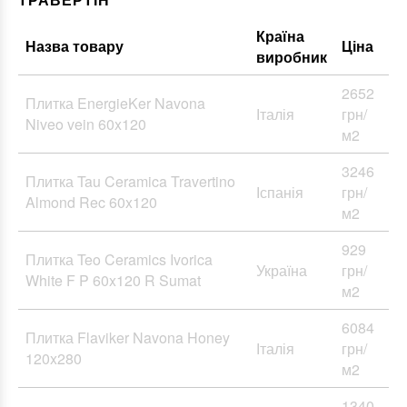
Країна
Назва товару
Ціна
виробник
2652
Плитка EnergieKer Navona
Італія
грн/
Niveo vein 60x120
м2
3246
Плитка Tau Ceramica Travertino
Іспанія
грн/
Almond Rec 60x120
м2
929
Плитка Teo Ceramics Ivorica
Україна
грн/
White F P 60x120 R Sumat
м2
6084
Плитка Flaviker Navona Honey
Італія
грн/
120x280
м2
1340