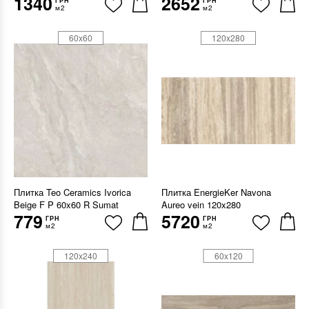
1340
2652
ГРН
ГРН
м2
м2
60x60
120x280
Плитка Teo Ceramics Ivorica
Плитка EnergieKer Navona
Beige F P 60x60 R Sumat
Aureo vein 120x280
779
5720
ГРН
ГРН
м2
м2
120x240
60x120