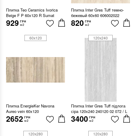
Плитка Teo Ceramics Ivorica
Плитка Inter Gres Tuff темно-
Beige F P 60x120 R Sumat
бежевый 60x60 606002022
929
820
ГРН
ГРН
м2
м2
60x120
120x240
Плитка EnergieKer Navona
Плитка Inter Gres Tuff підлога
Aureo vein 60x120
сіра 120x240 240120 02 072 / L
2652
3400
ГРН
ГРН
м2
м2
120x280
120x280