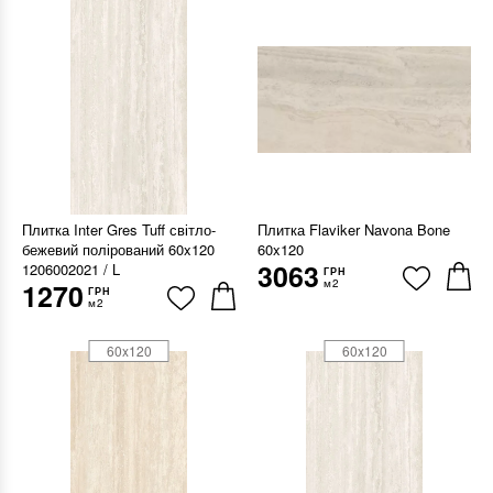
Плитка Inter Gres Tuff світло-
Плитка Flaviker Navona Bone
бежевий полірований 60x120
60x120
3063
1206002021 / L
ГРН
м2
1270
ГРН
м2
60x120
60x120