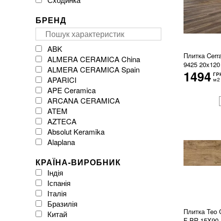
БРЕНД
ABK
Плитка Cerr
ALMERA CERAMICA China
9425 20x120
ALMERA CERAMICA Spain
1494
ГР
APARICI
м2
APE Ceramica
ARCANA CERAMICA
ATEM
AZTECA
Absolut Keramika
Alaplana
Argenta Ceramica
КРАЇНА-ВИРОБНИК
Arklam
Індія
Atlas Concorde
Іспанія
Atrium
Італія
Azulejos Benadresa
Бразилія
BESTILE
Плитка Teo 
Китай
Baldocer
F PR 15X90 