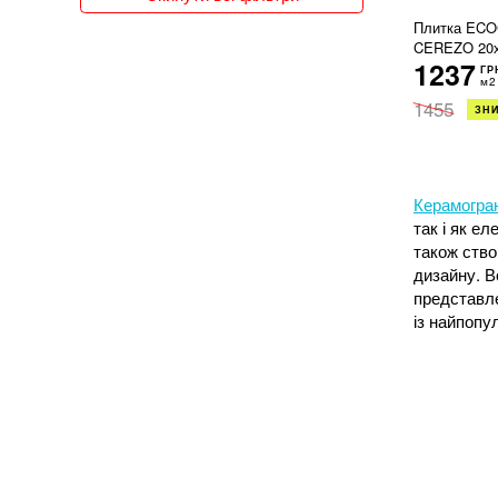
150x300
Плитка EC
150x75
CEREZO 20
1237
151x76
ГР
м2
15x120
1455
15x15
ЗН
15x30
15x31
15x35
Керамогран
15x60
так і як е
15x62
також ство
15x66
дизайну. В
15x90
представле
160x320
із найпопу
162x324
16x51
17x20
17x52
180x100
180x90
18x150
18x20