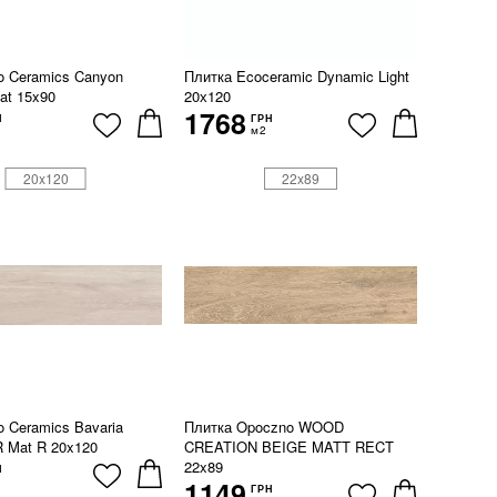
o Ceramics Canyon
Плитка Ecoceramic Dynamic Light
at 15x90
20х120
1768
Н
ГРН
м2
20x120
22x89
o Ceramics Bavaria
Плитка Opoczno WOOD
R Mat R 20x120
CREATION BEIGE MATT RECT
22x89
Н
1149
ГРН