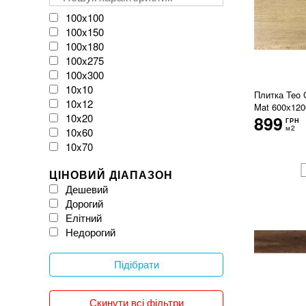
VIVES
Velloza
100x100
Vitacer
100x150
Vivacer
100x180
WOW
100x275
Zeus Ceramica
100x300
iKeramix
10x10
Плитка Teo C
10x12
Mat 600х120
10x20
899
ГРН
м2
10x60
10x70
11x54
ЦІНОВИЙ ДІАПАЗОН
120x120
Дешевий
120x20
Дорогий
120x240
Елітний
120x260
Недорогий
120x270
120x278
120x280
Підібрати
120x300
12x25
Скинути всі фільтри
150x150