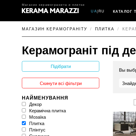
Магазин керамогранита и плитки
UA
|
RU
КАТАЛОГ 
МАГАЗИН КЕРАМОГРАНІТУ
ПЛИТКА
КЕРА
Керамограніт під д
Підібрати
Вы выб
Скинути всі фільтри
Знайде
НАЙМЕНУВАННЯ
Декор
Керамічна плитка
Мозаїка
Плитка
Плінтус
Сходинка