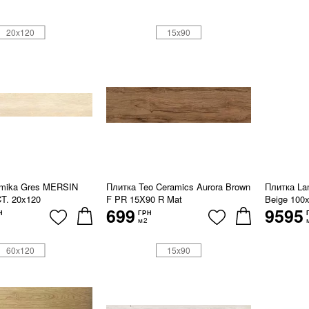
20x120
15x90
amika Gres MERSIN
Плитка Teo Ceramics Aurora Brown
Плитка La
. 20x120
F PR 15X90 R Mat
Beige 100
699
9595
Н
ГРН
м2
60x120
15x90