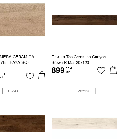
LMERA CERAMICA
Плитка Teo Ceramics Canyon
UVET HAYA SOFT
Brown R Mat 20x120
899
ГРН
м2
ГРН
м2
15x90
20x120