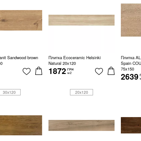
anit Sandwood brown
Плитка Ecoceramic Helsinki
Плитка A
60
Natural 20х120
Spain CO
1872
75x150
ГРН
м2
2639
30x120
20x120