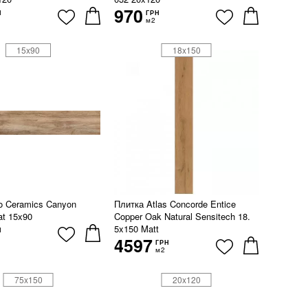
970
Н
ГРН
м2
15x90
18x150
o Ceramics Canyon
Плитка Atlas Concorde Entice
at 15x90
Copper Oak Natural Sensitech 18.
5x150 Matt
Н
4597
ГРН
м2
75x150
20x120