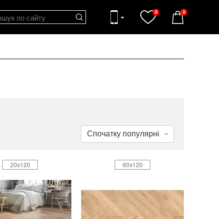
0
0
20x120
60x120