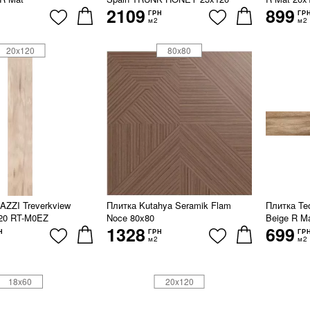
2109
899
ГРН
ГР
м2
м2
20x120
80x80
ZZI Treverkview
Плитка Kutahya Seramik Flam
Плитка Te
120 RT-M0EZ
Noce 80x80
Beige R M
1328
699
Н
ГРН
ГР
м2
м2
18x60
20x120