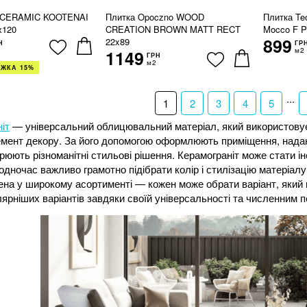
OCERAMIC KOOTENAI
Плитка Opoczno WOOD
Плитка Te
х120
CREATION BROWN MATT RECT
Mocco F P
899
22x89
Н
ГР
м2
1149
ГРН
м2
ИЖКА 15%
...
1
2
3
4
5
іт
— універсальний облицювальний матеріал, який використовуєть
лемент декору. За його допомогою оформлюють приміщення, нада
рюють різноманітні стильові рішення. Керамограніт може стати і
одночас важливо грамотно підібрати колір і стилізацію матеріалу.
на у широкому асортименті — кожен може обрати варіант, який 
лярніших варіантів завдяки своїй універсальності та численним 