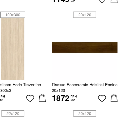
м2
100x300
20x120
minam Hado Travertino
Плитка Ecoceramic Helsinki Encina
x300x3
20х120
1872
ГРН
ГРН
м2
м2
22x120
20x120