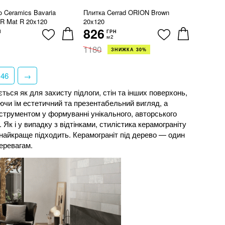
o Ceramics Bavaria
Плитка Cerrad ORION Brown
R Mat R 20x120
20x120
826
Н
ГРН
м2
1180
ЗНИЖКА 30%
46
→
ся як для захисту підлоги, стін та інших поверхонь,
ючи їм естетичний та презентабельний вигляд, а
нструментом у формуванні унікального, авторського
 Як і у випадку з відтінками, стилістика керамограніту
найкраще підходить. Керамограніт під дерево — один
перевагам.