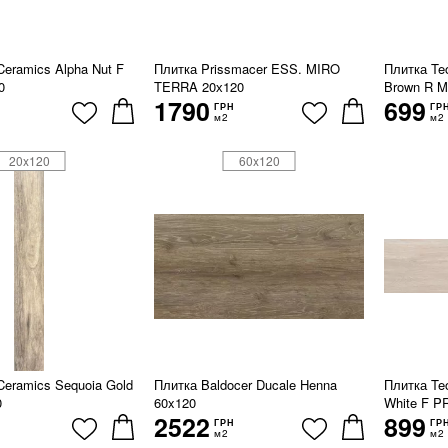
Ceramics Alpha Nut F
Плитка Prissmacer ESS. MIRO
Плитка Te
0
TERRA 20х120
Brown R M
1790
699
ГРН
ГР
м2
м2
20x120
60x120
Ceramics Sequoia Gold
Плитка Baldocer Ducale Henna
Плитка Te
0
60x120
White F P
2522
899
ГРН
ГР
м2
м2