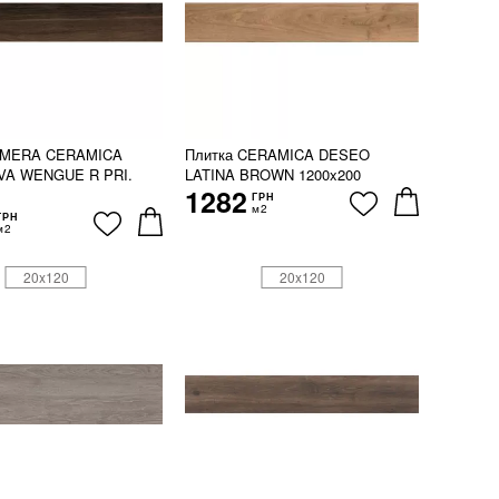
LMERA CERAMICA
Плитка CERAMICA DESEO
LVA WENGUE R PRI.
LATINA BROWN 1200x200
1282
ГРН
м2
ГРН
м2
20x120
20x120