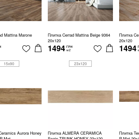
ad Mattina Marone
Плитка Cerrad Mattina Beige 9364
Плитка Cer
20x120
20x120
1494
1494
Н
ГРН
м2
15x90
23x120
Ceramics Aurora Honey
Плитка ALMERA CERAMICA
Плитка Te
R Mat
Spain TRUNK HONEY 23x120
R Mat 20x