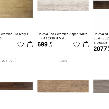
eramics Rio Ivory R
Плитка Teo Ceramics Aspen White
Плитка A
0
F PR 15X90 R Mat
Spain SE
699
1195x225
ГРН
м2
2077
20x120
22x89