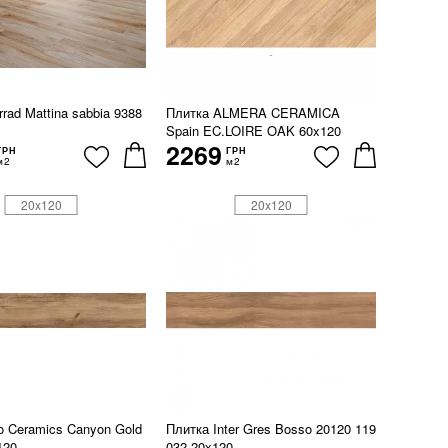
rad Mattina sabbia 9388
Плитка ALMERA CERAMICA
Spain EC.LOIRE OAK 60x120
2269
ГРН
ГРН
м2
м2
20x120
20x120
o Ceramics Canyon Gold
Плитка Inter Gres Bosso 20120 119
120
032 20x120