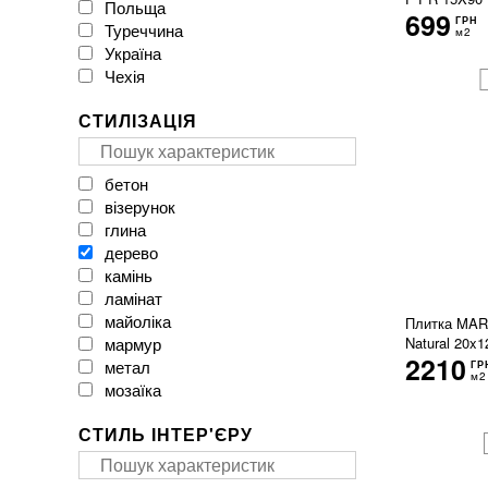
Польща
CAESAR
699
ГРН
Туреччина
CASA CERAMICA
м2
Україна
CERACASA CERAMICA
Чехія
CERAMA MARKET
CERAMICA DESEO
СТИЛІЗАЦІЯ
CERAMICHE BRENNERO
CasaInfinita
Ceramica Santa Claus
бетон
Ceramika Color
візерунок
Ceramika Gres
глина
Ceramika Konskie
дерево
Cerpa
камінь
Cerrad
ламінат
Cersanit
майоліка
Плитка MARA
Cicogres
мармур
Natural 20x
Click Ceramica
2210
метал
ГР
Cristal Ceramica
м2
мозаїка
Dual Gres
моноколор
EMIL CERAMICA
СТИЛЬ ІНТЕР'ЄРУ
онікс
EXAGRES
паркет
Ecoceramic
печворк