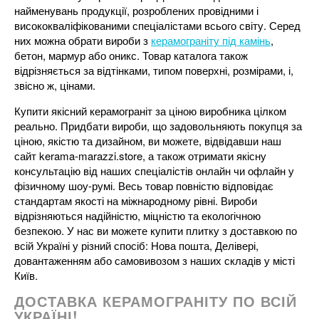
найменувань продукції, розроблених провідними і
висококваліфікованими спеціалістами всього світу. Серед
них можна обрати вироби з
керамограніту під камінь
,
бетон, мармур або оникс. Товар каталога також
відрізняється за відтінками, типом поверхні, розмірами, і,
звісно ж, цінами.
Купити якісний керамограніт за ціною виробника цілком
реально. Придбати вироби, що задовольняють покупця за
ціною, якістю та дизайном, ви можете, відвідавши наш
сайт kerama-marazzi.store, а також отримати якісну
консультацію від наших спеціалістів онлайн чи офлайн у
фізичному шоу-румі. Весь товар повністю відповідає
стандартам якості на міжнародному рівні. Вироби
відрізняються надійністю, міцністю та екологічною
безпекою. У нас ви можете купити плитку з доставкою по
всій Україні у різний спосіб: Нова пошта, Делівері,
довантаженням або самовивозом з наших складів у місті
Київ.
ДОСТАВКА КЕРАМОГРАНІТУ ПО ВСІЙ
УКРАЇНІ!