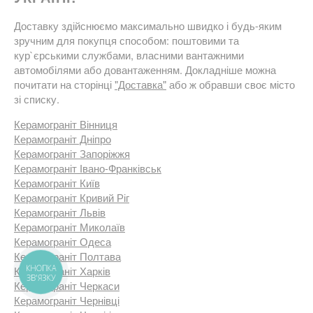
Доставку здійснюємо максимально швидко і будь-яким
зручним для покупця способом: поштовими та
кур`єрськими службами, власними вантажними
автомобілями або довантаженням. Докладніше можна
почитати на сторінці
"Доставка"
або ж обравши своє місто
зі списку.
Керамограніт Вінниця
Керамограніт Дніпро
Керамограніт Запоріжжя
Керамограніт Івано-Франківськ
Керамограніт Київ
Керамограніт Кривий Ріг
Керамограніт Львів
Керамограніт Миколаїв
Керамограніт Одеса
Керамограніт Полтава
Керамограніт Харків
КНОПКА
ЗВ'ЯЗКУ
Керамограніт Черкаси
Керамограніт Чернівці