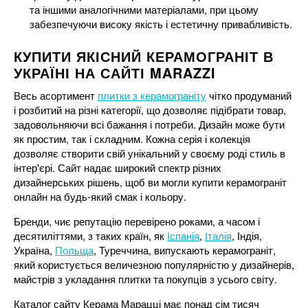
та іншими аналогічними матеріалами, при цьому
забезпечуючи високу якість і естетичну привабливість.
КУПИТИ ЯКІСНИЙ КЕРАМОГРАНІТ В
УКРАЇНІ НА САЙТІ MARAZZI
Весь асортимент
плитки з керамограніту
чітко продуманий
і розбитий на різні категорії, що дозволяє підібрати товар,
задовольняючи всі бажання і потреби. Дизайн може бути
як простим, так і складним. Кожна серія і колекція
дозволяє створити свій унікальний у своєму роді стиль в
інтер'єрі. Сайт надає широкий спектр різних
дизайнерських рішень, щоб ви могли купити керамограніт
онлайн на будь-який смак і кольору.
Бренди, чиє репутацію перевірено роками, а часом і
десятиліттями, з таких країн, як
Іспанія
,
Італія
, Індія,
Україна,
Польща
, Туреччина, випускають керамограніт,
який користується величезною популярністю у дизайнерів,
майстрів з укладання плитки та покупців з усього світу.
Каталог сайту Керама Марацці має понад сім тисяч