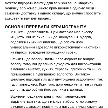
можете підібрати плитку для всіх зон вашої квартири,
будинку або комерційного приміщення в одному місці і
замовити доставку з одного складу, що значно спростить і
здешевить вам цей процес.
ОСНОВНІ ПЕРЕВАГИ КЕРАМОГРАНІТУ
Міцність і довговічність. Цей матеріал має високу
міцність. Він не схильний до зношування, ударів,
подряпин і хімічних впливів, що робить його
універсальним і дозволяє використовувати на стінах і
на підлозі, всередині приміщення і зовні.
Стійкість до вологи і плям. Керамограніт не вбирає
вологу, тому він ідеально підходить для використання
в ванних кімнатах, кухнях, терасах, прихожих та інших
приміщеннях з підвищеною вологістю. Він також
ідеально підходить як для внутрішньої оздоблення, так
і для зовнішньої. Крім того, його легко мити і він стійкий
до плям, що робить його зручним в догляді.
Відмінне поєднання ціни і якості: керамограніт
відрізняється тим, що він існує в абсолютно різному
ціновому діапазоні порівняно з натуральними каменями