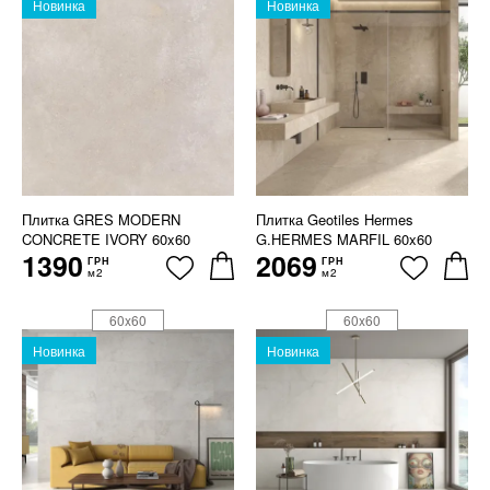
Новинка
Новинка
Плитка GRES MODERN
Плитка Geotiles Hermes
CONCRETE IVORY 60x60
G.HERMES MARFIL 60x60
1390
2069
ГРН
ГРН
м2
м2
60x60
60x60
Новинка
Новинка