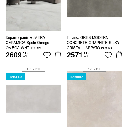
Керамограніт ALMERA
Плитка GRES MODERN
CERAMICA Spain Omega
CONCRETE GRAPHITE SILKY
OMEGA WHT 120x60
CRISTAL LAPPATO 60x120
2609
2571
ГРН
ГРН
м2
м2
120x120
120x120
Новинка
Новинка