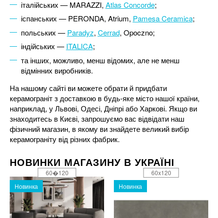
італійських — MARAZZI,
Atlas Concorde
;
іспанських — PERONDA, Atrium,
Pamesa Ceramica
;
польських —
Paradyz
,
Cerrad
, Opoczno;
індійських —
ITALICA
;
та інших, можливо, менш відомих, але не менш
відмінних виробників.
На нашому сайті ви можете обрати й придбати
керамограніт з доставкою в будь-яке місто нашої країни,
наприклад, у Львові, Одесі, Дніпрі або Харкові. Якщо ви
знаходитесь в Києві, запрошуємо вас відвідати наш
фізичний магазин, в якому ви знайдете великий вибір
керамограніту від різних фабрик.
НОВИНКИ МАГАЗИНУ В УКРАЇНІ
60�120
60x120
Новинка
Новинка