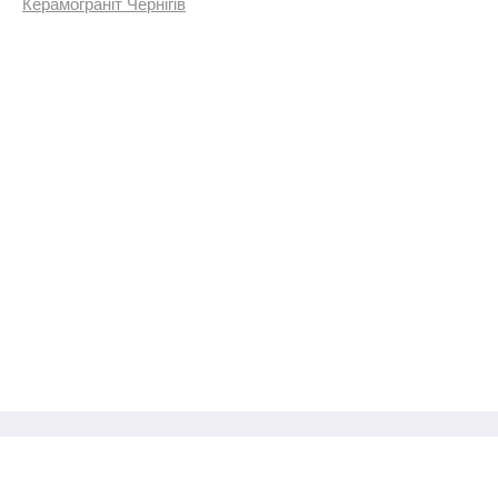
Керамограніт Чернігів
Керамічна плитка і керамограніт
в онлайн-каталозі й магазині