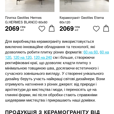
Плитка Geotiles Hermes
Керамограніт Geotiles Eterna
G.HERMES BLANCO 60x60
60x120
2069
2069
ГРН
ГРН
м2
м2
Для виробництва керамограніту використовується
виключно інноваційне обладнання та технології, які
дозволяють робити плитку різних форматів:
60 на 60
,
60 на
120
,
120 на 120
,
120 на 240
см і більше, створюючи
ректифіковані краї, що дозволяє кладти плитку з
мінімальною товщиною шва, досягаючи естетичного і
сучасного зовнішнього вигляду. У створенні унікального
дизайну беруть участь найкращі світові дизайнери. Вони
отримують натхнення з різних джерел: від природи і
архітектури до мистецтва і моди, і переносять це на
глиняні форми, які після обробки стають справжніми
шедеврами мистецтва і прикрашають наші домівки.
ПРОДУКЦІЯ З КЕРАМОГРАНІТУ ВІД