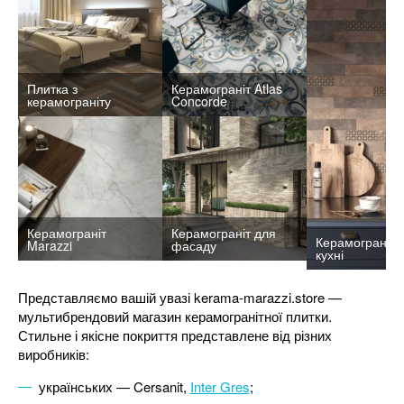
Плитка з
Керамограніт Atlas
керамограніту
Concorde
Керамограніт
Керамограніт для
Керамограніт 
Marazzi
фасаду
кухні
Представляємо вашій увазі kerama-marazzi.store —
мультибрендовий магазин керамогранітної плитки.
Стильне і якісне покриття представлене від різних
виробників:
українських — Cersanit,
Inter Gres
;