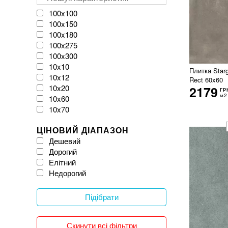
VIVES
Velloza
100x100
Vitacer
100x150
Vivacer
100x180
WOW
100x275
Zeus Ceramica
100x300
iKeramix
10x10
Плитка Starg
10x12
Rect 60x60
10x20
2179
ГР
м2
10x60
10x70
11x54
ЦІНОВИЙ ДІАПАЗОН
120x120
Дешевий
120x20
Дорогий
120x240
Елітний
120x260
Недорогий
120x270
120x278
120x280
Підібрати
120x300
12x25
Скинути всі фільтри
150x150