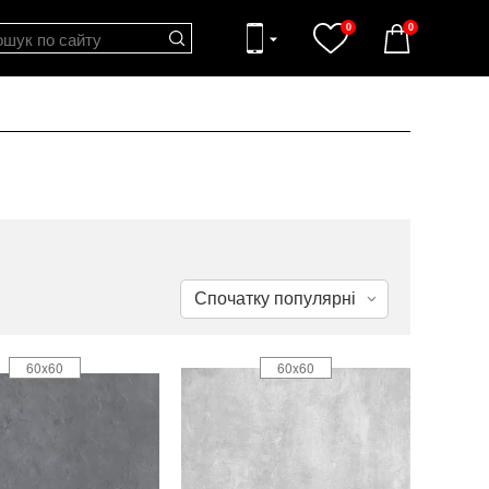
0
0
60x60
60x60