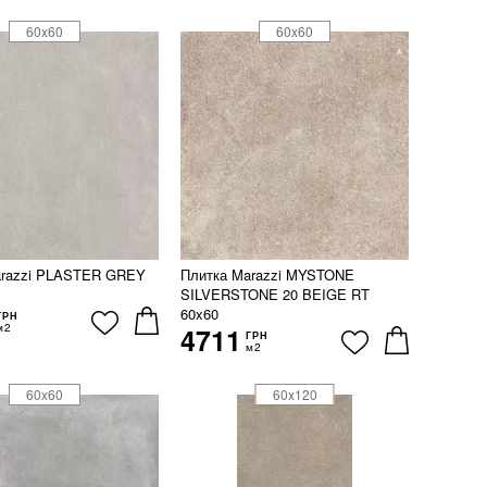
60x60
60x60
arazzi PLASTER GREY
Плитка Marazzi MYSTONE
SILVERSTONE 20 BEIGE RT
60x60
ГРН
м2
4711
ГРН
м2
60x60
60x120