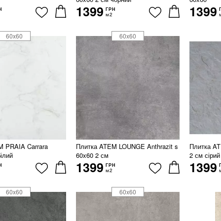
1399
1399
Н
ГРН
м2
60x60
60x60
M PRAIA Carrara
Плитка ATEM LOUNGE Anthrazit s
Плитка A
білий
60x60 2 см
2 см сірий
1399
1399
Н
ГРН
м2
60x60
60x60