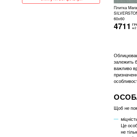
150x300
Плитка Mar
150x75
SILVERSTO
151x76
60x60
4711
15x120
ГР
м2
15x15
15x30
15x31
15x35
Облицюванн
15x60
залежить б
15x62
важливо вр
15x66
призначенн
15x90
особливост
160x320
162x324
ОСОБ
16x51
17x20
Щоб не пом
17x52
180x100
міцніст
180x90
Це особ
18x150
не тіль
18x20