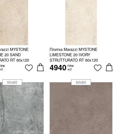
arazzi MYSTONE
Плитка Marazzi MYSTONE
E 20 SAND
LIMESTONE 20 IVORY
ATO RT 60x120
STRUTTURATO RT 60x120
4940
ГРН
ГРН
м2
м2
60x60
60x60