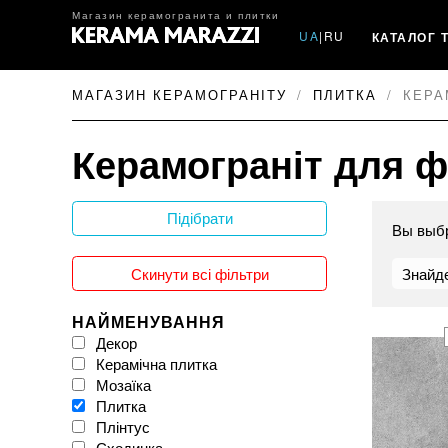
Магазин керамогранита и плитки
UA
|
RU
КАТАЛОГ 
МАГАЗИН КЕРАМОГРАНІТУ
ПЛИТКА
КЕРА
Керамограніт для 
Підібрати
Вы выб
Скинути всі фільтри
Знайде
НАЙМЕНУВАННЯ
Декор
Керамічна плитка
Мозаїка
Плитка
Плінтус
Сходинка