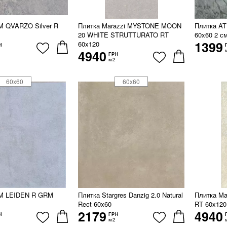
M QVARZO Silver R
Плитка Marazzi MYSTONE MOON
Плитка A
20 WHITE STRUTTURATO RT
60x60 2 с
1399
60x120
Н
4940
ГРН
м2
60x60
60x60
M LEIDEN R GRM
Плитка Stargres Danzig 2.0 Natural
Плитка Ma
Rect 60x60
RT 60x120
2179
4940
Н
ГРН
м2