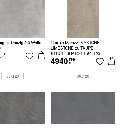
rgres Danzig 2.0 White
Плитка Marazzi MYSTONE
0
LIMESTONE 20 TAUPE
STRUTTURATO RT 60x120
ГРН
м2
4940
ГРН
м2
60x120
60x120