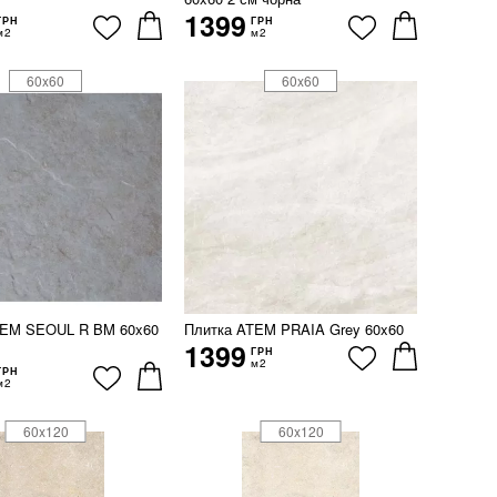
1399
ГРН
ГРН
м2
м2
60x60
60x60
TEM SEOUL R BM 60x60
Плитка ATEM PRAIA Grey 60x60
1399
ГРН
м2
ГРН
м2
60x120
60x120