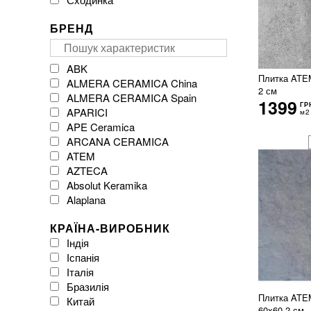
БРЕНД
ABK
Плитка ATEM
ALMERA CERAMICA China
2 см
ALMERA CERAMICA Spain
1399
ГР
APARICI
м2
APE Ceramica
ARCANA CERAMICA
ATEM
AZTECA
Absolut Keramika
Alaplana
Argenta Ceramica
КРАЇНА-ВИРОБНИК
Arklam
Індія
Atlas Concorde
Іспанія
Atrium
Італія
Azulejos Benadresa
Бразилія
BESTILE
Плитка ATEM
Китай
Baldocer
60x60 2 см