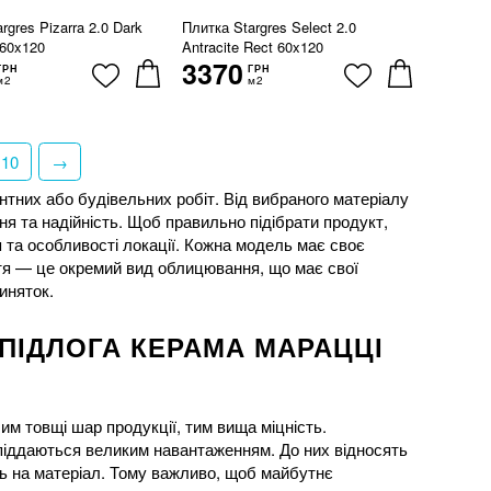
rgres Pizarra 2.0 Dark
Плитка Stargres Select 2.0
 60x120
Antracite Rect 60x120
3370
ГРН
ГРН
м2
м2
10
→
тних або будівельних робіт. Від вибраного матеріалу
я та надійність. Щоб правильно підібрати продукт,
 та особливості локації. Кожна модель має своє
иття — це окремий вид облицювання, що має свої
иняток.
ПІДЛОГА КЕРАМА МАРАЦЦІ
им товщі шар продукції, тим вища міцність.
 піддаються великим навантаженням. До них відносять
сть на матеріал. Тому важливо, щоб майбутнє