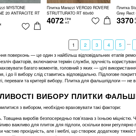
azzi MYSTONE
Плитка Marazzi VERO20 ROVERE
Плитка Sta
NE 20 ANTRACITE RT
STRUTTURATO RT 60x60
Grey Rect
4072
3370
ГРН
м2
Н
...
1
2
3
4
5
я поверхонь — це один з найбільш відповідальних етапів ремон
езліч факторів, включаючи термін служби, зручність користуванн
аховувати багато моментів, головний з яких — цілі використання
я, і до її вибору слід ставитись відповідально. Підлогове покр
і, переваги та критерії вибору. Плитка для фальшпідлоги — не в
ЛИВОСТІ ВИБОРУ ПЛИТКИ ФАЛЬШ
илитися з вибором, необхідно враховувати такі фактори:
ь. Товщина виробів безпосередньо пов’язана з їхньою міцністю. Ч
ливо важливо для плиток для підлоги, оскільки вони регулярно
ки частию прохідність, але і меблі, що створює додаткову тяжкі