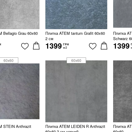
 Bellagio Grau 60x60
Плитка ATEM tantum Grafit 60x60
Плитка 
2 см
Schwarz 6
1399
1399
Н
ГРН
м2
60x60
60x60
 STEIN Anthrazit
Плитка ATEM LEIDEN R Anthrazit
Плитка AT
60x60 2 см чорний
60x60