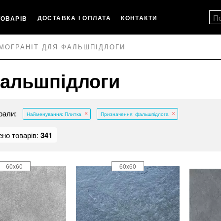
ДОСТАВКА І ОПЛАТА
КОНТАКТИ
ТОВАРІВ
МОГРАНІТ ДЛЯ ФАЛЬШПІДЛОГИ
фальшпідлоги
рали:
Найменування: Плитка
Призначення: фальшпідлога
но товарів:
341
60x60
60x60