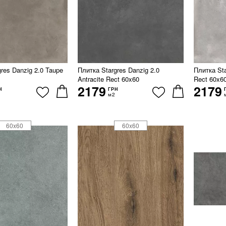
res Danzig 2.0 Taupe
Плитка Stargres Danzig 2.0
Плитка Sta
Antracite Rect 60x60
Rect 60x6
2179
2179
Н
ГРН
м2
60x60
60x60