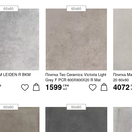
60x60
60x60
M LEIDEN R BKM
Плитка Teo Ceramics Victoria Light
Плитка M
Grey F PCR 600Х600Х20 R Mat
20 60x60
1599
4072
Н
ГРН
м2
60x60
60x60