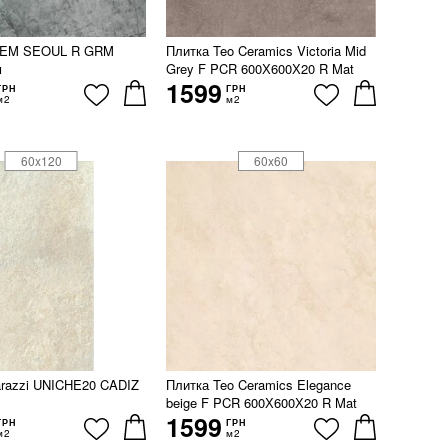
TEM SEOUL R GRM
Плитка Teo Ceramics Victoria Mid
м
Grey F PCR 600Х600Х20 R Mat
1599
ГРН
ГРН
м2
м2
60x120
60x60
razzi UNICHE20 CADIZ
Плитка Teo Ceramics Elegance
beige F PCR 600Х600Х20 R Mat
1599
ГРН
ГРН
м2
м2