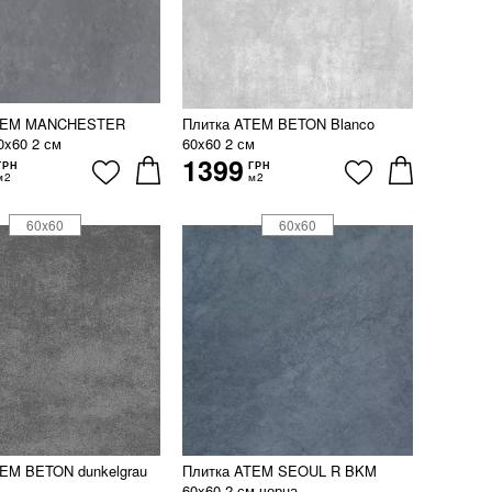
ATEM MANCHESTER
Плитка ATEM BETON Blanco
0x60 2 см
60x60 2 см
1399
ГРН
ГРН
м2
м2
60x60
60x60
EM BETON dunkelgrau
Плитка ATEM SEOUL R BKM
60x60 2 см чорна