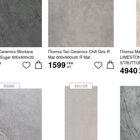
Ceramics Montana
Плитка Teo Ceramics Chill Gris R
Плитка M
R Sugar 600х600х20
Mat 600х600х20 R Mat
LIMESTON
1599
STRUTTUR
Н
ГРН
м2
4940
60x60
60x120