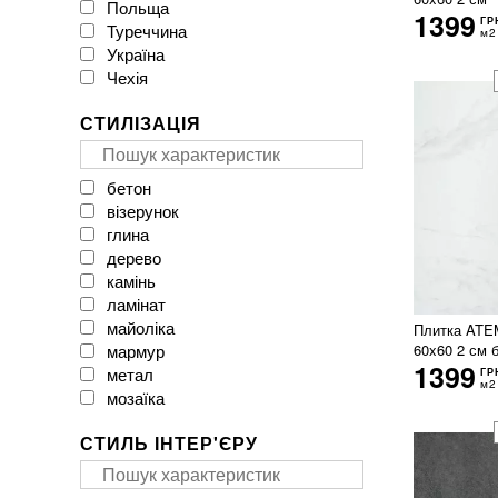
Польща
CAESAR
1399
ГР
Туреччина
CASA CERAMICA
м2
Україна
CERACASA CERAMICA
Чехія
CERAMA MARKET
CERAMICA DESEO
СТИЛІЗАЦІЯ
CERAMICHE BRENNERO
CasaInfinita
Ceramica Santa Claus
бетон
Ceramika Color
візерунок
Ceramika Gres
глина
Ceramika Konskie
дерево
Cerpa
камінь
Cerrad
ламінат
Cersanit
майоліка
Плитка ATE
Cicogres
мармур
60x60 2 см 
Click Ceramica
1399
метал
ГР
Cristal Ceramica
м2
мозаїка
Dual Gres
моноколор
EMIL CERAMICA
СТИЛЬ ІНТЕР'ЄРУ
онікс
EXAGRES
паркет
Ecoceramic
печворк