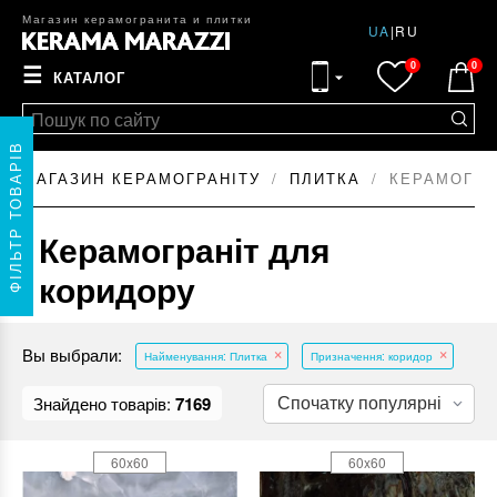
Магазин керамогранита и плитки
UA
|
RU
0
0
☰
КАТАЛОГ
ФІЛЬТР ТОВАРІВ
МАГАЗИН КЕРАМОГРАНІТУ
ПЛИТКА
КЕРАМОГРА
Керамограніт для
коридору
Вы выбрали:
Найменування: Плитка
Призначення: коридор
Знайдено товарів:
7169
60x60
60x60