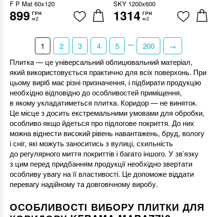
F P Mat 60x120
SKY 1200x600
899
1314
ГРН
ГРН
м2
м2
...
1
2
3
4
5
200
→
Плитка — це універсальний облицювальний матеріал,
який використовується практично для всіх поверхонь. При
цьому виріб має різні призначення, і підбирати продукцію
необхідно відповідно до особливостей приміщення,
в якому укладатиметься плитка. Коридор — не виняток.
Це місце з досить екстремальними умовами для обробки,
особливо якщо йдеться про підлогове покриття. До них
можна віднести високий рівень навантажень, бруд, вологу
і сніг, які можуть заноситись з вулиці, схильність
до регулярного миття покриттів і багато іншого. У зв’язку
з цим перед придбанням продукції необхідно звертати
особливу увагу на її властивості. Це допоможе віддати
перевагу надійному та довговічному виробу.
ОСОБЛИВОСТІ ВИБОРУ ПЛИТКИ ДЛЯ