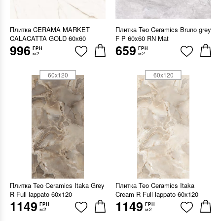
Плитка CERAMA MARKET
Плитка Teo Ceramics Bruno grey
CALACATTA GOLD 60х60
F P 60x60 RN Mat
996
659
ГРН
ГРН
м2
м2
60x120
60x120
Плитка Teo Ceramics Itaka Grey
Плитка Teo Ceramics Itaka
R Full lappato 60x120
Cream R Full lappato 60x120
1149
1149
ГРН
ГРН
м2
м2