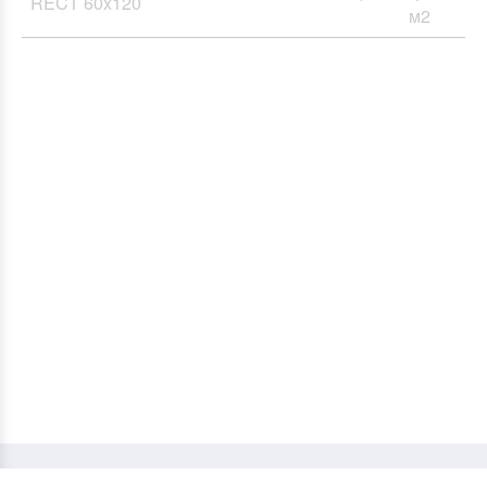
RECT 60x120
м2
Керамічна плитка і керамограніт