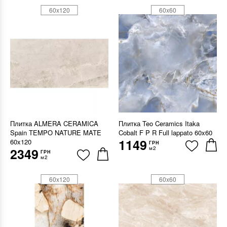
60x120
60x60
Плитка ALMERA CERAMICA
Плитка Teo Ceramics Itaka
Spain TEMPO NATURE MATE
Cobalt F P R Full lappato 60x60
1149
60x120
ГРН
м2
2349
ГРН
м2
60x120
60x60