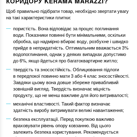
КОРИДОРУ KERAMA MARAZZI?
Щоб правильно підібрати товар, необхідно звертати увагу
на такі характеристики плитки:
пористість. Вона відповідає за процес поглинання
води. Показники повинні бути мінімальними, оскільки
обробка, що надмірно вбирає воду, розбухне і швидко
прийде в непридатність. Оптимальним вважається 3%
водопоглинання, однак у деяких випадках допустимо
до 6%, якщо йдеться про багатоквартирне житло;
твердість та зносостійкість. Облицювання підлоги
в передпокої повинно мати 3 або 4 клас зносостійкості.
Завдяки цьому вона довше збереже привабливий
зовнішній вигляд. Твердість визначає міцність
продукту, що не менш важливе для його витривалості;
механічні властивості. Такий фактор визначає
здатність виробу витримувати великі навантаження;
безпека експлуатації. Перед покупкою важливо
враховувати рівень опору ковзанню. Від цього
залежить безпека користування. Рекомендується