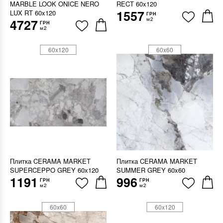
MARBLE LOOK ONICE NERO
RECT 60x120
1557
LUX RT 60x120
ГРН
м2
4727
ГРН
м2
60x120
60x60
Плитка CERAMA MARKET
Плитка CERAMA MARKET
SUPERCEPPO GREY 60х120
SUMMER GREY 60x60
1191
996
ГРН
ГРН
м2
м2
60x60
60x120