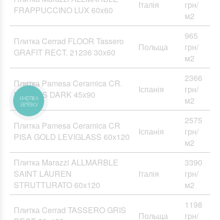
Італія
грн/
FRAPPUCCINO LUX 60x60
м2
965
Плитка Cerrad FLOOR Tassero
Польща
грн/
GRAFIT RECT. 21236 30x60
м2
2366
Плитка Pamesa Ceramica CR.
Іспанія
грн/
MANAOS DARK 45x90
м2
2575
Плитка Pamesa Ceramica CR
Іспанія
грн/
PISA GOLD LEVIGLASS 60х120
м2
Плитка Marazzi ALLMARBLE
3390
SAINT LAUREN
Італія
грн/
STRUTTURATO 60x120
м2
1198
Плитка Cerrad TASSERO GRIS
Польща
грн/