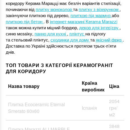
коридору Керама Марацці має безліч варіантів стилізації,
починаючи від
плитку моноколор
та
плитку з візерунком
,
закінчуючи плиткою під дерево,
плиткою під мармур
або
плиткою під бетон
. В
інтернет-магазині Kerama Marazzi
також можна купити міцний бордюр,
декор для інтер’єру
,
синю мозаїку,
панно для кухні
,
плінтус
на підлогу
та стельовий плінтус,
сходинки для дому
та
якісний фриз
.
Доставка по Україні здійснюється протягом трьох-п’яти
днів.
ТОП ТОВАРИ З КАТЕГОРІЇ КЕРАМОГРАНІТ
ДЛЯ КОРИДОРУ
Країна
Назва товару
Ціна
виробник
2054
Плитка Ecoceramic Eternal
Іспанія
грн/
Smerato 60х60
м2
3848
Плитка Marazzi ALLMARBLE