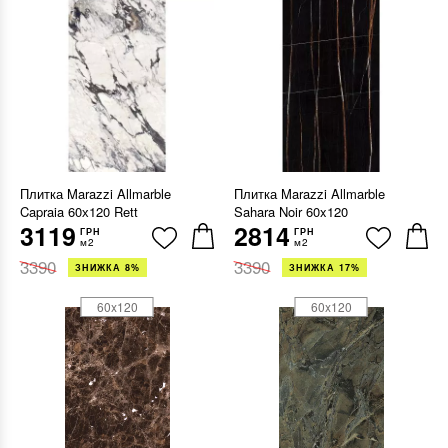
Плитка Marazzi Allmarble
Плитка Marazzi Allmarble
Capraia 60х120 Rett
Sahara Noir 60x120
3119
2814
ГРН
ГРН
м2
м2
3390
3390
ЗНИЖКА 8%
ЗНИЖКА 17%
60x120
60x120