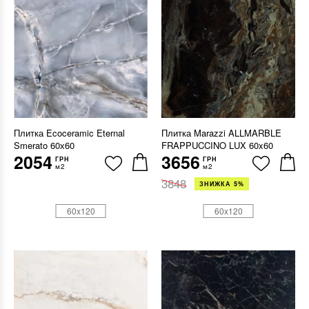
Плитка Ecoceramic Eternal
Плитка Marazzi ALLMARBLE
Smerato 60х60
FRAPPUCCINO LUX 60x60
2054
3656
ГРН
ГРН
м2
м2
3848
ЗНИЖКА 5%
60x120
60x120