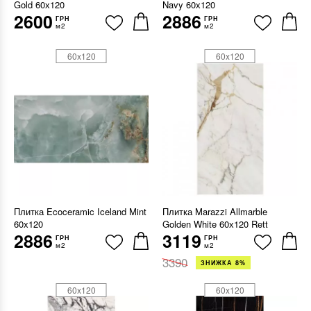
Gold 60х120
Navy 60х120
2600
2886
ГРН
ГРН
м2
м2
60x120
60x120
Плитка Ecoceramic Iceland Mint
Плитка Marazzi Allmarble
60х120
Golden White 60х120 Rett
2886
3119
ГРН
ГРН
м2
м2
3390
ЗНИЖКА 8%
60x120
60x120