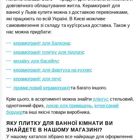
довговічного облаштування житла. Керамограніт для
ванної у Львів купити можна з доставкою перевізниками,
які працюють по всій Україні. В Києві можливе
самовивезення зі складу та кур'єрська доставка. Також у
нас можна придбати:
керамограніт для балкона
;
керамограніт плитку для підлоги
;
мозаїку для басейну
;
керамограніт для фартуха на кухню
;
керамограніт для печі
;
промисловий керамограніт
та багато іншого.
Крім цього, в асортименті можна знайти
плінтус
стельовий,
однотонний фриз,
декор для приміщень
,
інтер’єрний
бордюр
та інші якісні товари виробника.
ЯКУ ПЛИТКУ ДЛЯ ВАННОЇ КІМНАТИ ВИ
ЗНАЙДЕТЕ В НАШОМУ МАГАЗИНІ?
У нашому каталозі зібрано все найкраще для оформлення