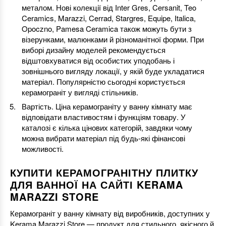
металом. Нові колекції від Inter Gres, Cersanit, Teo
Ceramics, Marazzi, Cerrad, Stargres, Equipe, Italica,
Opoczno, Pamesa Ceramica також можуть бути з
візерунками, малюнками й різноманітної форми. При
виборі дизайну моделей рекомендується
відштовхуватися від особистих уподобань і
зовнішнього вигляду локації, у якій буде укладатися
матеріал. Популярністю сьогодні користується
керамограніт у вигляді стільників.
Вартість. Ціна керамограніту у ванну кімнату має
відповідати властивостям і функціям товару. У
каталозі є кілька цінових категорій, завдяки чому
можна вибрати матеріал під будь-які фінансові
можливості.
КУПИТИ КЕРАМОГРАНІТНУ ПЛИТКУ
ДЛЯ ВАННОЇ НА САЙТІ KERAMA
MARAZZI STORE
Керамограніт у ванну кімнату від виробників, доступних у
Kerama Marazzi Store — продукт для стильного, якісного й