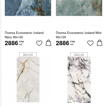
Плитка Ecoceramic Iceland
Плитка Ecoceramic Iceland Mint
Navy 60х120
60х120
2886
2886
ГРН
ГРН
м2
м2
60x120
60x120