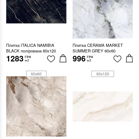
Плитка ITALICA NAMIBIA
Плитка CERAMA MARKET
BLACK полірована 60х120
SUMMER GREY 60x60
1283
996
ГРН
ГРН
м2
м2
60x60
60x120