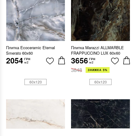
Плитка Ecoceramic Eternal
Плитка Marazzi ALLMARBLE
Smerato 60х60
FRAPPUCCINO LUX 60x60
2054
3656
ГРН
ГРН
м2
м2
3848
ЗНИЖКА 5%
60x120
60x120