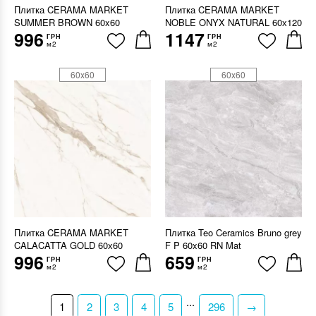
Плитка CERAMA MARKET
Плитка CERAMA MARKET
SUMMER BROWN 60x60
NOBLE ONYX NATURAL 60х120
996
1147
ГРН
ГРН
м2
м2
60x60
60x60
Плитка CERAMA MARKET
Плитка Teo Ceramics Bruno grey
CALACATTA GOLD 60х60
F P 60x60 RN Mat
996
659
ГРН
ГРН
м2
м2
...
1
2
3
4
5
296
→