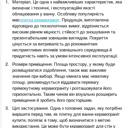
Матеріал. Це одна з найважливіших характеристик, яка
визначає і технічні, і експлуатаційні якості
облицювання у ванну. Особливу популярність
має
плитка керамограніт
. Продукція, виготовлена
відповідно до технологічних вимог, відрізняється
високим рівнем міцності, стійкості до зношування та
презентабельним зовнішнім виглядом. Покриття
цінується за витривалість до різноманітних
несприятливих впливів зовнішнього середовища й
придатність навіть за умови інтенсивної експлуатації.
Розміри приміщення. Площа простору, у якому буде
розміщуватися оздоблення, також має важливе
значення при виборі. Якщо кімната має невелику
площу, рекомендується віддавати перевагу
прямокутному керамограніту і розташовувати його
горизонтально. Таким чином він візуально розширить
приміщення й зробить його просторішим.
Цілі застосування. Одна з головних задач, яку потрібно
вирішити перед тим, як плитку для ванни керамограніт
купити, полягає в тому, щоб визначитися з метою
використання. Це може бути керамограніт для стін у