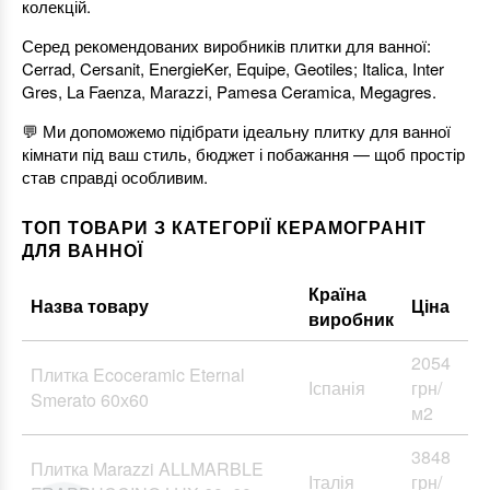
колекцій.
Серед рекомендованих виробників плитки для ванної:
Cerrad, Cersanit, EnergieKer, Equipe, Geotiles; Italica, Inter
Gres, La Faenza, Marazzi, Pamesa Ceramica, Megagres.
💬 Ми допоможемо підібрати ідеальну плитку для ванної
кімнати під ваш стиль, бюджет і побажання — щоб простір
став справді особливим.
ТОП ТОВАРИ З КАТЕГОРІЇ КЕРАМОГРАНІТ
ДЛЯ ВАННОЇ
Країна
Назва товару
Ціна
виробник
2054
Плитка Ecoceramic Eternal
Іспанія
грн/
Smerato 60х60
м2
3848
Плитка Marazzi ALLMARBLE
Італія
грн/