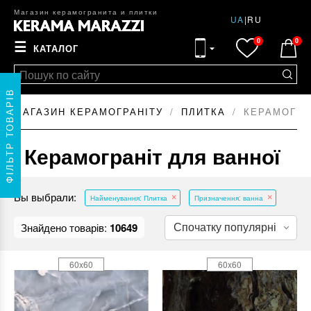
Магазин керамогранита и плитки
UA
|
RU
0
0
☰
КАТАЛОГ
ФІЛЬТР ТОВАРІВ
МАГАЗИН КЕРАМОГРАНІТУ
ПЛИТКА
КЕРАМОГРА
Керамограніт для ванної
Вы выбрали:
Найменування: Плитка
Призначення: ванна
Знайдено товарів:
10649
60x60
60x60