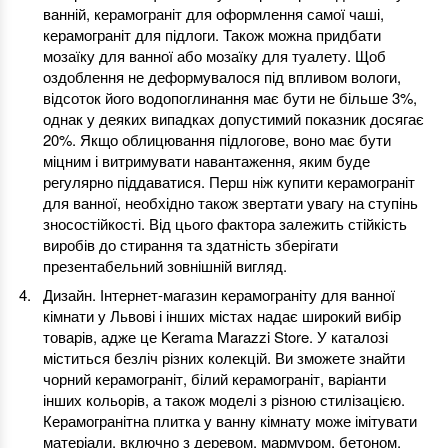
ванній, керамограніт для оформлення самої чаші,
керамограніт для підлоги. Також можна придбати
мозаїку для ванної або мозаїку для туалету. Щоб
оздоблення не деформувалося під впливом вологи,
відсоток його водопоглинання має бути не більше 3%,
однак у деяких випадках допустимий показник досягає
20%. Якщо облицювання підлогове, воно має бути
міцним і витримувати навантаження, яким буде
регулярно піддаватися. Перш ніж купити керамограніт
для ванної, необхідно також звертати увагу на ступінь
зносостійкості. Від цього фактора залежить стійкість
виробів до стирання та здатність зберігати
презентабельний зовнішній вигляд.
Дизайн. Інтернет-магазин керамограніту для ванної
кімнати у Львові і інших містах надає широкий вибір
товарів, адже це Kerama Marazzi Store. У каталозі
міститься безліч різних колекцій. Ви зможете знайти
чорний керамограніт, білий керамограніт, варіанти
інших кольорів, а також моделі з різною стилізацією.
Керамогранітна плитка у ванну кімнату може імітувати
матеріали, включно з деревом, мармуром, бетоном,