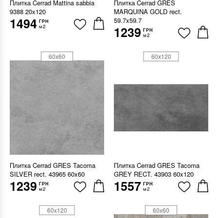
Плитка Cerrad Mattina sabbia
Плитка Cerrad GRES
9388 20x120
MARQUINA GOLD rect.
1494
59.7x59.7
ГРН
м2
1239
ГРН
м2
60x60
60x120
Плитка Cerrad GRES Tacoma
Плитка Cerrad GRES Tacoma
SILVER rect. 43965 60x60
GREY RECT. 43903 60x120
1239
1557
ГРН
ГРН
м2
м2
60x120
60x60