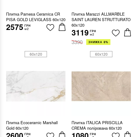
Плитка Pamesa Ceramica CR
Плитка Marazzi ALLMARBLE
PISA GOLD LEVIGLASS 60х120
SAINT LAUREN STRUTTURATO
2575
60x120
ГРН
м2
3119
ГРН
м2
3390
ЗНИЖКА 8%
60x120
60x120
Плитка Ecoceramic Marshall
Плитка ITALICA PRISCILLA
Gold 60х120
CREMA полірована 60х120
2600
1080
ГРН
ГРН