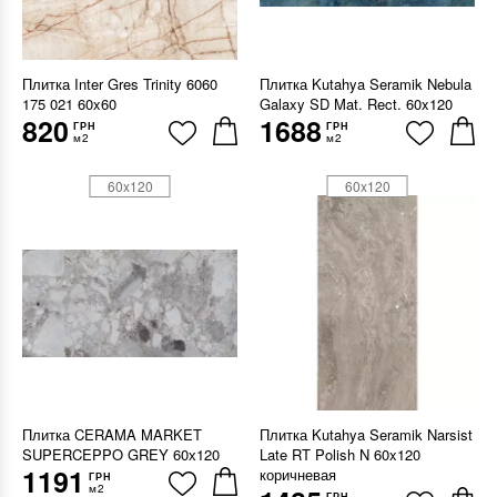
Плитка Inter Gres Trinity 6060
Плитка Kutahya Seramik Nebula
175 021 60x60
Galaxy SD Mat. Rect. 60x120
820
1688
ГРН
ГРН
м2
м2
60x120
60x120
Плитка CERAMA MARKET
Плитка Kutahya Seramik Narsist
SUPERCEPPO GREY 60х120
Late RT Polish N 60x120
1191
коричневая
ГРН
м2
ГРН