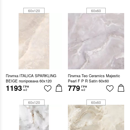
60x120
60x60
Плитка ITALICA SPARKLING
Плитка Teo Ceramics Majestic
BEIGE полірована 60x120
Pearl F P R Satin 60x60
1193
779
ГРН
ГРН
м2
м2
60x120
60x60