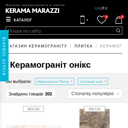
Магазин керамогранита и плитки
UA
|
RU
0
0
☰
КАТАЛОГ
ФІЛЬТР ТОВАРІВ
МАГАЗИН КЕРАМОГРАНІТУ
ПЛИТКА
КЕРАМОГРА
Керамограніт онікс
Вы выбрали:
Найменування: Плитка
Стилізація: онікс
Знайдено товарів:
202
60x120
60x120