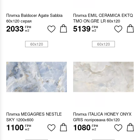
Плитка Baldocer Agate Sabbia
Плитка EMIL CERAMICA EKTQ
60x120 серая
TMO ON.GRE LR 60x120
2033
5139
ГРН
ГРН
м2
м2
60x120
60x120
Плитка MEGAGRES NESTLE
Плитка ITALICA HONEY ONYX
SKY 1200x600
GRIS полірована 60х120
1100
1080
ГРН
ГРН
м2
м2