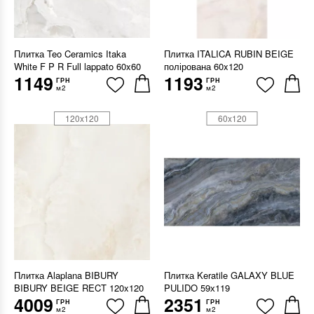
Плитка Teo Ceramics Itaka
Плитка ITALICA RUBIN BEIGE
White F P R Full lappato 60x60
полірована 60x120
1149
1193
ГРН
ГРН
м2
м2
120x120
60x120
Плитка Alaplana BIBURY
Плитка Keratile GALAXY BLUE
BIBURY BEIGE RECT 120x120
PULIDO 59х119
4009
2351
ГРН
ГРН
м2
м2