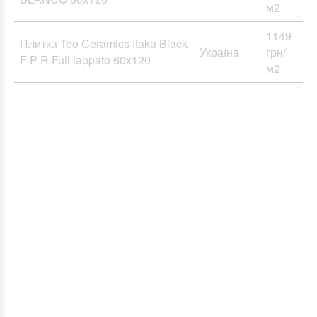
м2
1149
Плитка Teo Ceramics Itaka Black
Україна
грн/
F P R Full lappato 60x120
м2