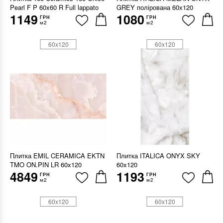
Pearl F P 60x60 R Full lappato
GREY полірована 60х120
1149
1080
ГРН
ГРН
м2
м2
60x120
60x120
Плитка EMIL CERAMICA EKTN
Плитка ITALICA ONYX SKY
TMO ON.PIN LR 60x120
60x120
4849
1193
ГРН
ГРН
м2
м2
60x120
60x120