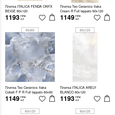
Плитка ITALICA FENDA ONYX
Плитка Teo Ceramics Itaka
BEIGE 60x120
Cream R Full lappato 60x120
1193
1149
ГРН
ГРН
м2
м2
60x60
60x120
Плитка Teo Ceramics Itaka
Плитка ITALICA ARELY
Cobalt F P R Full lappato 60x60
BLANCO 60x120
1149
1193
ГРН
ГРН
м2
м2
60x120
60x120