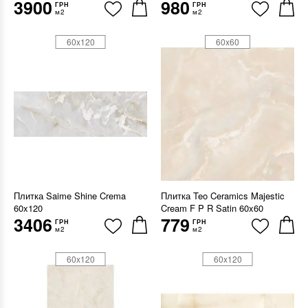
3900
980
ГРН
ГРН
м2
м2
60x120
60x60
Плитка Saime Shine Crema
Плитка Teo Ceramics Majestic
60x120
Cream F P R Satin 60x60
3406
779
ГРН
ГРН
м2
м2
60x120
60x120