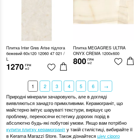
Плитка Inter Gres Arise підлога
Плитка MEGAGRES ULTRA
бежевий 60x120 12060 47 021 /
ONYX CREMA 1200x600
800
L
ГРН
м2
1270
ГРН
м2
1
2
3
4
5
6
→
Природні мінерали зачаровують, але в догляді
виявляються занадто примхливими. Керамограніт, що
майстерно імітує шаруваті текстури, вирішує цю
проблему, переносячи естетику дорогих порід в
абсолютно будь-які побутові умови. Якщо вам потрібно
купити плитку керамограніт
у такій стилістиці, вибирайте її
в Kerama Marazzi Store. Також дізнайтеся
ціну сірого