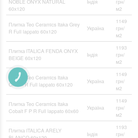
NOBLE ONYX NATURAL
Індія
грн/
60х120
м2
1149
Плитка Teo Ceramics Itaka Grey
Україна
грн/
R Full lappato 60x120
м2
1193
Плитка ITALICA FENDA ONYX
Індія
грн/
BEIGE 60x120
м2
1149
Плитка Teo Ceramics Itaka
Україна
грн/
Cream R Full lappato 60x120
м2
1149
Плитка Teo Ceramics Itaka
Україна
грн/
Cobalt F P R Full lappato 60x60
м2
1193
Плитка ITALICA ARELY
Індія
грн/
BLANCO 60x120