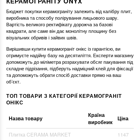
КЕРАМОГРАНІТУ ONYX
Бюджет покупки керамограніту залежить від калібру плит,
виробника та способу полірування лицьового шару.
Вартість великого ректифікату дорожча за базові
квадрати, але саме він дає монолітну площину без
візуальних обривів і зайвих швів.
Вирішивши купити керамограніт онікс із гарантією, ви
отримуєте надійну базу на десятиліття. Експерти магазину
допоможуть до міліметра розрахувати обсяг пакування під
складне підрізання, підберуть надміцний клей для фіксації
та допоможуть обрати спосіб доставки прямо на ваш
об’єкт.
ТОП ТОВАРИ З КАТЕГОРІЇ КЕРАМОГРАНІТ
ОНІКС
Країна
Назва товару
Ціна
виробник
Плитка CERAMA MARKET
1147