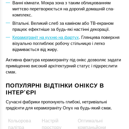
Ванні кімнати. Мокра зона з таким облицюванням
миттєво перетворюється на дорогий домашній спа-
комплекс.
Вітальні. Великий слеб за каміном або ТВ-екраном
працює ефектніше за будь-які настінні декорації.
Керамограніт на кухню на фартух
. Глянцева поверхня
візуально поглиблює робочу стільницю і легко
відмивається від жиру.
Активна фактура керамограніту під онікс дозволяє задати
приміщенню високий архітектурний статус і підкреслити
смак.
ПОПУЛЯРНІ ВІДТІНКИ ОНІКСУ В
ІНТЕР’ЄРІ
Сучасні фабрики пропонують глибокі, нетривіальні
градієнти для керамограніту Onyx на будь-який смак.
Кольорова
Настрій
Оптимальні
палітра
простору
компаньйони