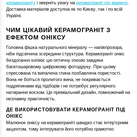
керамограніту
і зверніть увагу на
керамограніт під мармур
.
Доставка матеріалів доступна як по Києву, так і по всій
Україні.
ЧИМ ЦІКАВИЙ КЕРАМОГРАНІТ З
ЕФЕКТОМ ОНІКСУ
Головна фішка натурального мінералу — напівпрозора,
ніби підсвічена зсередини структура. Керамограніт онікс
бездоганно копіює цю оптичну ілюзію завдяки
багатошаровому цифровому фотодруку. При цьому
спресована та випалена глина позбавлена пористості.
Вона не боїться пролитого вина, не покривається
подряпинами від підборів і не потребує регулярного
натирання воском. Це преміальний дизайн, помножений на
незламну практичність.
ДЕ ВИКОРИСТОВУВАТИ КЕРАМОГРАНІТ ПІД
ОНІКС
Малюнок оніксу на керамограніті швидко стає інтер’єрним
акцентом, тому інтегрувати його потрібно грамотно: