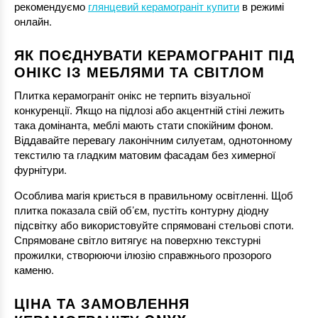
рекомендуємо
глянцевий керамограніт купити
в режимі
онлайн.
ЯК ПОЄДНУВАТИ КЕРАМОГРАНІТ ПІД
ОНІКС ІЗ МЕБЛЯМИ ТА СВІТЛОМ
Плитка керамограніт онікс не терпить візуальної
конкуренції. Якщо на підлозі або акцентній стіні лежить
така домінанта, меблі мають стати спокійним фоном.
Віддавайте перевагу лаконічним силуетам, однотонному
текстилю та гладким матовим фасадам без химерної
фурнітури.
Особлива магія криється в правильному освітленні. Щоб
плитка показала свій об’єм, пустіть контурну діодну
підсвітку або використовуйте спрямовані стельові споти.
Спрямоване світло витягує на поверхню текстурні
прожилки, створюючи ілюзію справжнього прозорого
каменю.
ЦІНА ТА ЗАМОВЛЕННЯ