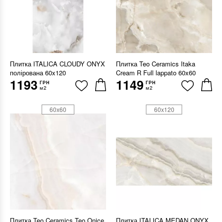
Плитка ITALICA CLOUDY ONYX
Плитка Teo Ceramics Itaka
полірована 60x120
Cream R Full lappato 60x60
1193
1149
ГРН
ГРН
м2
м2
60x60
60x120
Плитка Teo Ceramics Teo Onice
Плитка ITALICA MEDAN ONYX