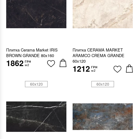
Плитка Cerama Market IRIS
Плитка CERAMA MARKET
BROWN GRANDE 80х160
ARAMCO CREMA GRANDE
1862
60х120
ГРН
м2
1212
ГРН
м2
60x120
60x120