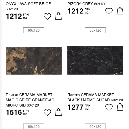
ONYX LAVA SOFT BEIGE
PIZORY GREY 60х120
1212
60х120
ГРН
м2
1212
ГРН
м2
60x120
60x120
Плитка CERAMA MARKET
Плитка CERAMA MARKET
MAGIC SPIRE GRANDE-AC
BLACK MARMO SUGAR 60х120
1277
MICRO SID 60х120
ГРН
м2
1516
ГРН
м2
60x120
60x120