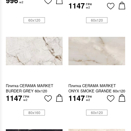
996
м2
1147
ГРН
м2
60x120
60x120
Плитка CERAMA MARKET
Плитка CERAMA MARKET
BURDER GREY 60х120
ONYX SMOKE GRANDE 60х120
1147
1147
ГРН
ГРН
м2
м2
80x160
60x120