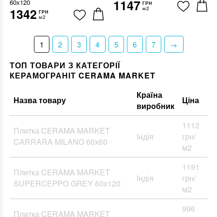
1147
60х120
ГРН
м2
1342
ГРН
м2
1
2
3
4
5
6
7
→
ТОП ТОВАРИ З КАТЕГОРІЇ
КЕРАМОГРАНІТ CERAMA MARKET
Країна
Назва товару
Ціна
виробник
1112
Плитка CERAMA MARKET
Індія
грн/
CARRARA MILANO 60х60
м2
1191
Плитка CERAMA MARKET
Індія
грн/
SUPERCEPPO GREY 60х120
м2
996
Плитка CERAMA MARKET