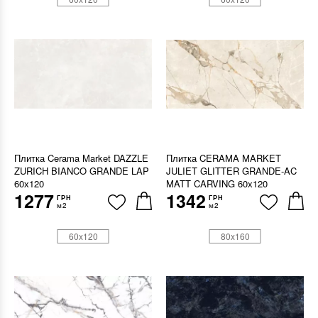
Плитка Cerama Market DAZZLE
Плитка CERAMA MARKET
ZURICH BIANCO GRANDE LAP
JULIET GLITTER GRANDE-AC
60х120
MATT CARVING 60х120
1277
1342
ГРН
ГРН
м2
м2
60x120
80x160