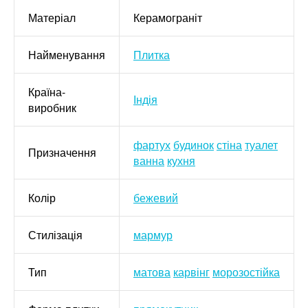
Матеріал
Керамограніт
Найменування
Плитка
Країна-
Індія
виробник
фартух
будинок
стіна
туалет
Призначення
ванна
кухня
Колір
бежевий
Стилізація
мармур
Тип
матова
карвінг
морозостійка