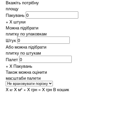
Вкажіть потрібну
площу
Пакувань
+ X штуки
Можна підібрати
плитку по упаковкам
Штук
Або можна підібрати
плитку по штукам
Палет
+ X
Пакувань
Також можна оцінити
масштаби палети
X
X
м² ×
X
грн =
X
грн
кг
В кошик