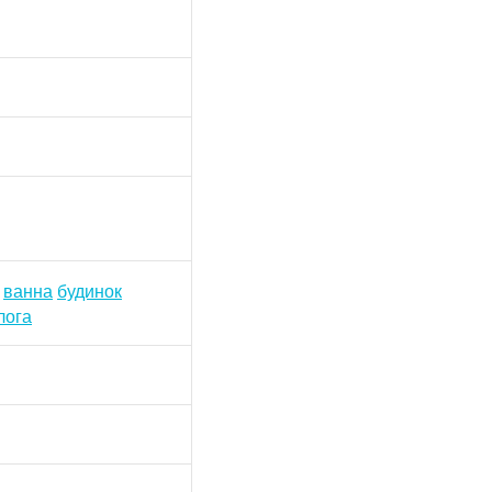
ванна
будинок
лога