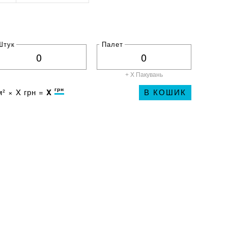
Штук
Палет
+ X
Пакувань
грн
² ×
X
грн =
X
В КОШИК