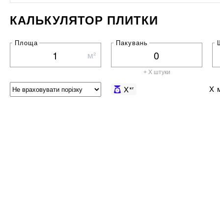
КАЛЬКУЛЯТОР ПЛИТКИ
Площа
Пакувань
м²
+ X штуки
X
м
X
кг