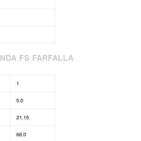
NDA FS FARFALLA
1
5.0
21.15
66.0