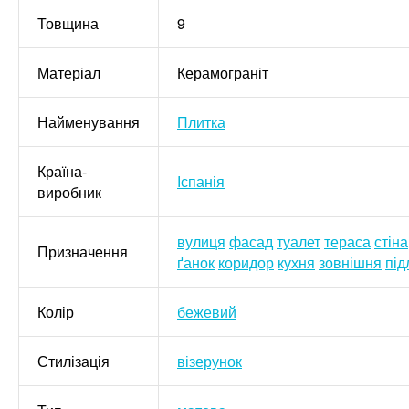
Товщина
9
Матеріал
Керамограніт
Найменування
Плитка
Країна-
Іспанія
виробник
вулиця
фасад
туалет
тераса
стіна
Призначення
ґанок
коридор
кухня
зовнішня
під
Колір
бежевий
Стилізація
візерунок