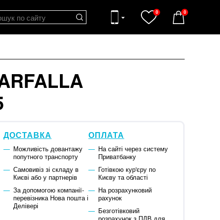
0
0
FARFALLA
5
ДОСТАВКА
ОПЛАТА
Можливість довантажу
На сайті через систему
попутного транспорту
Приватбанку
Самовивіз зі складу в
Готівкою кур'єру по
Києві або у партнерів
Києву та області
За допомогою компанії-
На розрахунковий
перевізника Нова пошта і
рахунок
Делівері
Безготівковий
розрахунок з ПДВ для