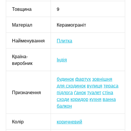
Товщина
9
Матеріал
Керамограніт
Найменування
Плитка
Країна-
Індія
виробник
будинок
фартух
зовнішня
для сходинок
вулиця
тераса
Призначення
підлога
ґанок
туалет
стіна
сходи
коридор
кухня
ванна
балкон
Колір
коричневий