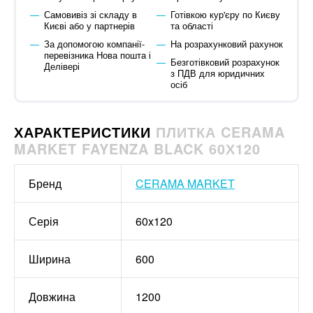
Самовивіз зі складу в
Готівкою кур'єру по Києву
Києві або у партнерів
та області
За допомогою компанії-
На розрахунковий рахунок
перевізника Нова пошта і
Безготівковий розрахунок
Делівері
з ПДВ для юридичних
осіб
ХАРАКТЕРИСТИКИ
ПЛИТКА CERAMA
MARKET FAYENZA BLACK 60Х120
Бренд
CERAMA MARKET
Серія
60x120
Ширина
600
Довжина
1200