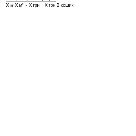
X
X
м² ×
X
грн =
X
грн
кг
В кошик