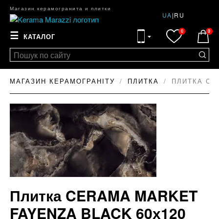
Магазин керамогранита и плитки
UA
|
RU
0
0
☰
КАТАЛОГ
МАГАЗИН КЕРАМОГРАНІТУ
ПЛИТКА
ПЛИТКА CE
Плитка CERAMA MARKET
FAYENZA BLACK 60х120