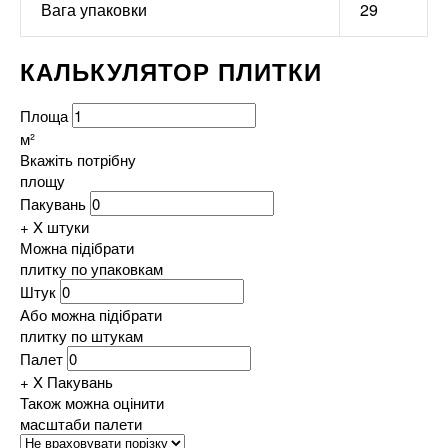
Вага упаковки
29
КАЛЬКУЛЯТОР ПЛИТКИ
Площа
м²
Вкажіть потрібну
площу
Пакувань
+ X штуки
Можна підібрати
плитку по упаковкам
Штук
Або можна підібрати
плитку по штукам
Палет
+ X
Пакувань
Також можна оцінити
масштаби палети