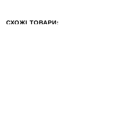
СХОЖІ ТОВАРИ:
КОЛІР КОРИЧНЕВИЙ
ФОРМАТ 60X120
СТИЛІЗАЦІЯ
15x90
60x120
Плитка Opoczno Nordic Oak
Плитка Fiandre Marble Lab
Ochra 1 OP458-010-1 15X90
Pietra Grey 60x120 pol
924
5772
ГРН
ГРН
м2
м2