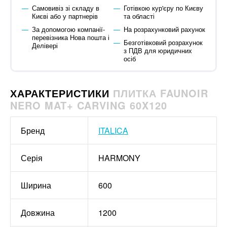
Самовивіз зі складу в
Готівкою кур'єру по Києву
Києві або у партнерів
та області
За допомогою компанії-
На розрахунковий рахунок
перевізника Нова пошта і
Безготівковий розрахунок
Делівері
з ПДВ для юридичних
осіб
ХАРАКТЕРИСТИКИ
ПЛИТКА FAUNOIR
NERO MAT+ CARVING 60X120
Бренд
ITALICA
Серія
HARMONY
Ширина
600
Довжина
1200