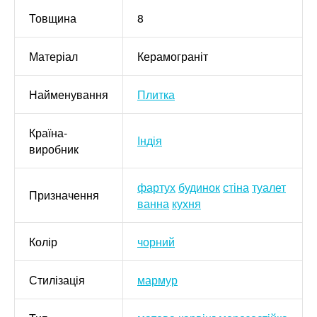
Товщина
8
Матеріал
Керамограніт
Найменування
Плитка
Країна-
Індія
виробник
фартух
будинок
стіна
туалет
Призначення
ванна
кухня
Колір
чорний
Стилізація
мармур