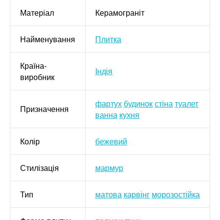
Матеріал
Керамограніт
Найменування
Плитка
Країна-
Індія
виробник
фартух
будинок
стіна
туалет
Призначення
ванна
кухня
Колір
бежевий
Стилізація
мармур
Тип
матова
карвінг
морозостійка