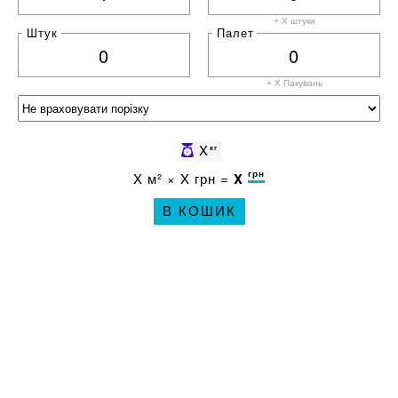
+ X штуки
Штук
Палет
+ X
Пакувань
X
кг
грн
X
м² ×
X
грн =
X
В КОШИК