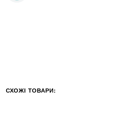
СХОЖІ ТОВАРИ:
КОЛІР БЕЖЕВИЙ
ФОРМАТ 60X120
СТИЛІЗАЦІЯ МА
45x90
60x60