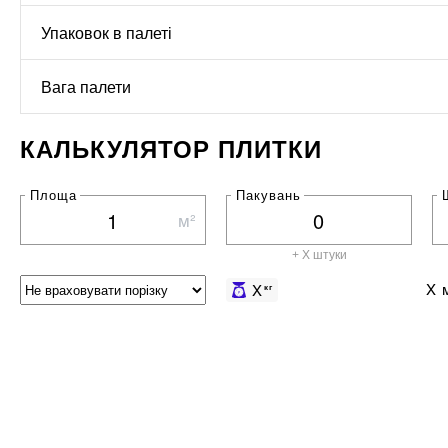
Упаковок в палеті
Вага палети
КАЛЬКУЛЯТОР ПЛИТКИ
Площа
Пакувань
м²
+ X штуки
X
м
X
кг