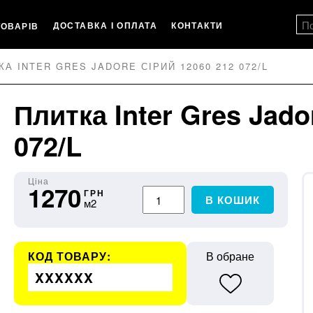
ДОСТАВКА І ОПЛАТА
КОНТАКТИ
ТОВАРІВ
КА INTER GRES JADORE СІРИЙ 12060 212 072/L
Плитка Inter Gres Jado
072/L
Ціна
1270
ГРН
В КОШИК
м2
КОД ТОВАРУ:
В обране
XXXXXX