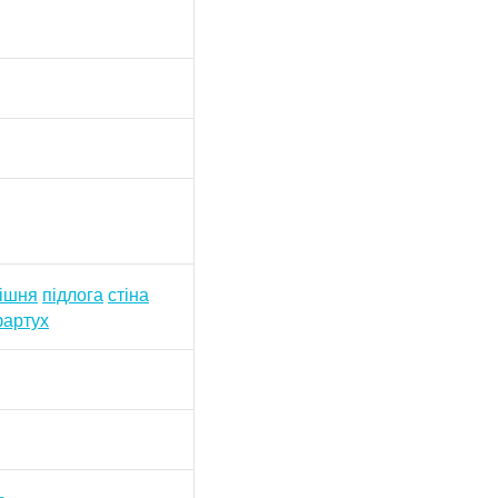
ішня
підлога
стіна
артух