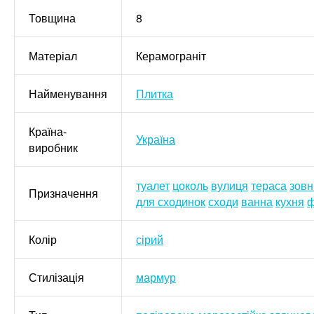
Товщина
8
Матеріал
Керамограніт
Найменування
Плитка
Країна-
Україна
виробник
туалет
цоколь
вулиця
тераса
зовн
Призначення
для сходинок
сходи
ванна
кухня
ф
Колір
сірий
Стилізація
мармур