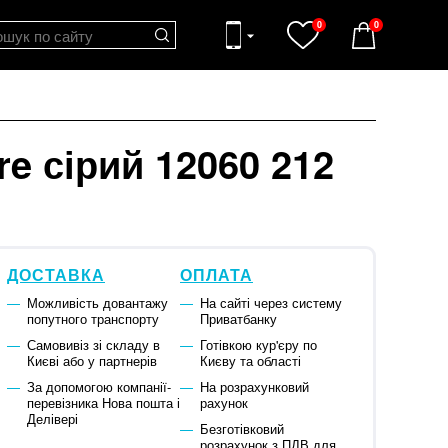
0
0
re сірий 12060 212
ДОСТАВКА
ОПЛАТА
Можливість довантажу
На сайті через систему
попутного транспорту
Приватбанку
Самовивіз зі складу в
Готівкою кур'єру по
Києві або у партнерів
Києву та області
За допомогою компанії-
На розрахунковий
перевізника Нова пошта і
рахунок
Делівері
Безготівковий
розрахунок з ПДВ для