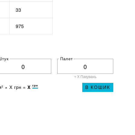
33
975
Штук
Палет
+ X
Пакувань
грн
² ×
X
грн =
X
В КОШИК