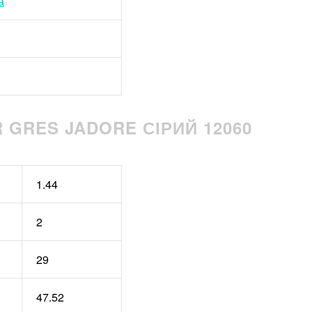
а
 GRES JADORE СІРИЙ 12060
1.44
2
29
47.52