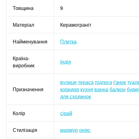
Товщина
9
Матеріал
Керамограніт
Найменування
Плитка
Країна-
Індія
виробник
вулиця
тераса
підлога
ґанок
туал
Призначення
коридор
кухня
ванна
балкон
буди
для сходинок
Колір
сірий
Стилізація
мармур
онікс