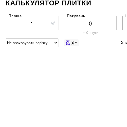
КАЛЬКУЛЯТОР ПЛИТКИ
Площа
Пакувань
м²
+ X штуки
X
м
X
кг