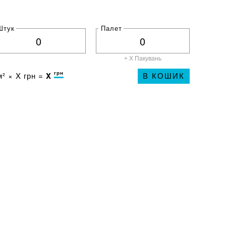
Штук
Палет
+ X
Пакувань
грн
² ×
X
грн =
X
В КОШИК