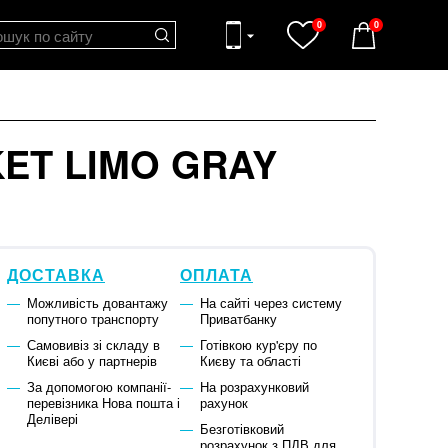
0
0
ET LIMO GRAY
ДОСТАВКА
ОПЛАТА
Можливість довантажу
На сайті через систему
попутного транспорту
Приватбанку
Самовивіз зі складу в
Готівкою кур'єру по
Києві або у партнерів
Києву та області
За допомогою компанії-
На розрахунковий
перевізника Нова пошта і
рахунок
Делівері
Безготівковий
розрахунок з ПДВ для