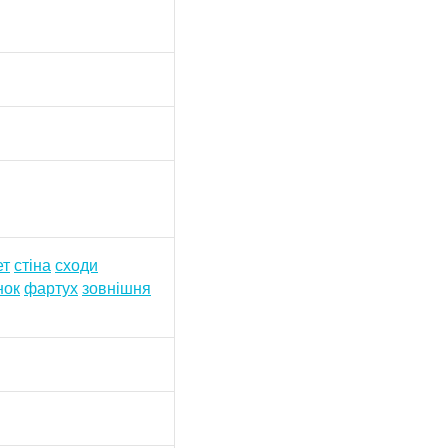
ет
стіна
сходи
нок
фартух
зовнішня