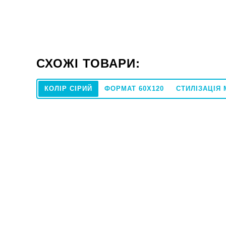
СХОЖІ ТОВАРИ:
КОЛІР СІРИЙ
ФОРМАТ 60X120
СТИЛІЗАЦІЯ
60x60
Плитка Paradyz UNIWERSALNE U118 Light
Плитка CER