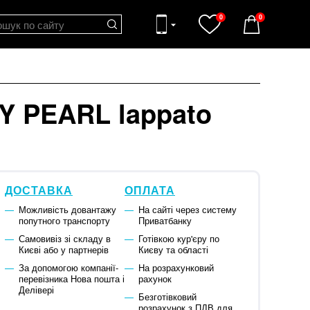
0
0
Y PEARL lappato
ДОСТАВКА
ОПЛАТА
Можливість довантажу
На сайті через систему
попутного транспорту
Приватбанку
Самовивіз зі складу в
Готівкою кур'єру по
Києві або у партнерів
Києву та області
За допомогою компанії-
На розрахунковий
перевізника Нова пошта і
рахунок
Делівері
Безготівковий
розрахунок з ПДВ для