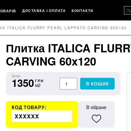
ДОСТАВКА І ОПЛАТА
КОНТАКТИ
ТОВАРІВ
КА ITALICA FLURRY PEARL LAPPATO CARVING 60X120
Плитка ITALICA FLURR
CARVING 60x120
Ціна
1350
ГРН
В КОШИК
м2
КОД ТОВАРУ:
В обране
XXXXXX