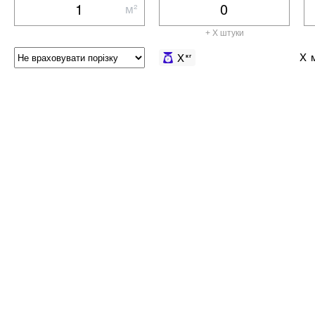
м²
+ X штуки
X
м
X
кг