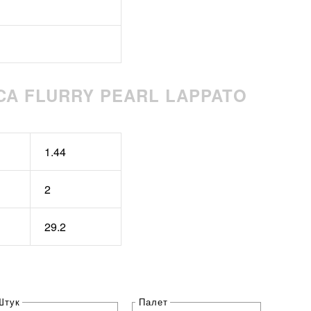
ICA FLURRY PEARL LAPPATO
1.44
2
29.2
Штук
Палет