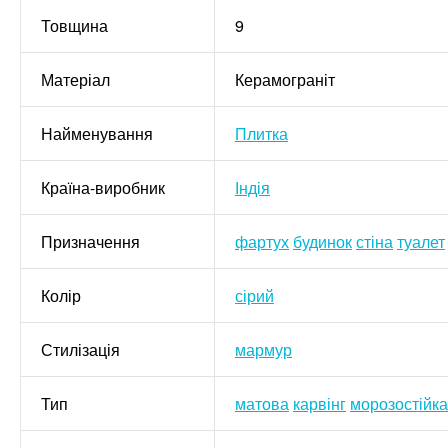
Товщина
9
Матеріал
Керамограніт
Найменування
Плитка
Країна-виробник
Індія
Призначення
фартух
будинок
стіна
туалет
Колір
сірий
Стилізація
мармур
Тип
матова
карвінг
морозостійка