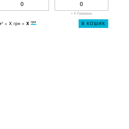
+ X
Пакувань
грн
² ×
X
грн =
X
В КОШИК