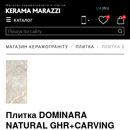
Магазин керамогранита и плитки
UA
|
RU
0
0
☰
КАТАЛОГ
МАГАЗИН КЕРАМОГРАНІТУ
ПЛИТКА
ПЛИТКА DO
Плитка DOMINARA
NATURAL GHR+CARVING