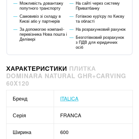
Можливість довантажу
На сайті через систему
попутного транспорту
Приватбанку
Самовивіз зі складу в
Готівкою кур'єру по Києву
Києві або у партнерів
та області
За допомогою компанії-
На розрахунковий рахунок
перевізника Нова пошта і
Безготівковий розрахунок
Делівері
з ПДВ для юридичних
осіб
ХАРАКТЕРИСТИКИ
ПЛИТКА
DOMINARA NATURAL GHR+CARVING
60X120
Бренд
ITALICA
Серія
FRANCA
Ширина
600