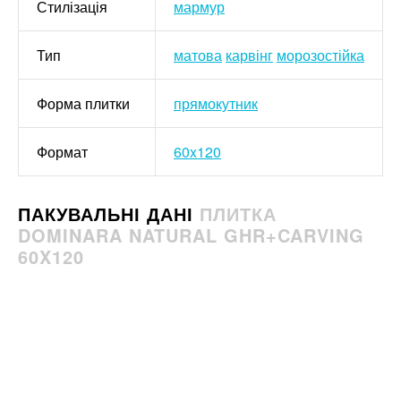
Стилізація
мармур
Тип
матова
карвінг
морозостійка
Форма плитки
прямокутник
Формат
60x120
ПАКУВАЛЬНІ ДАНІ
ПЛИТКА
DOMINARA NATURAL GHR+CARVING
60X120