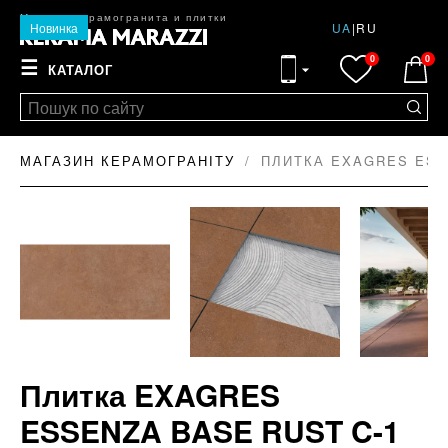
Магазин керамогранита и плитки
Новинка
UA
|
RU
0
0
☰
КАТАЛОГ
МАГАЗИН КЕРАМОГРАНІТУ
ПЛИТКА EXAGRES ESSE
Плитка EXAGRES
ESSENZA BASE RUST C-1