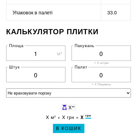
Упаковок в палеті
33.0
КАЛЬКУЛЯТОР ПЛИТКИ
Площа
Пакувань
м²
+ X штуки
Штук
Палет
+ X
Пакувань
X
кг
грн
X
м² ×
X
грн =
X
В КОШИК