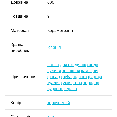
Довжина
600
Товщина
9
Матеріал
Керамограніт
Країна-
Іспанія
виробник
ванна
для сходинок
сходи
вулиця
зовнішня
камін
піч
Призначення
фасад
груба
підлога
фартух
туалет
кухня
стіна
коридор
будинок
тераса
Колір
коричневий
Стилізація
камінь