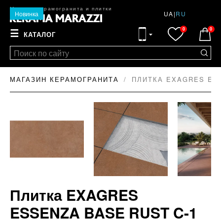
Магазин керамогранита и плитки
Новинка
UA
|
RU
0
0
☰
КАТАЛОГ
МАГАЗИН КЕРАМОГРАНИТА
ПЛИТКА EXAGRES ESS
Плитка EXAGRES
ESSENZA BASE RUST C-1