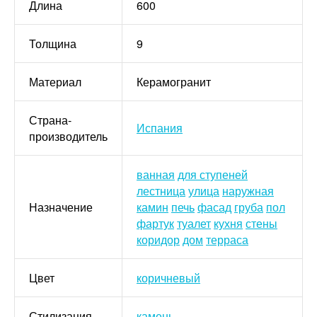
Длина
600
Толщина
9
Материал
Керамогранит
Страна-
Испания
производитель
ванная
для ступеней
лестница
улица
наружная
Назначение
камин
печь
фасад
груба
пол
фартук
туалет
кухня
стены
коридор
дом
терраса
Цвет
коричневый
Стилизация
камень