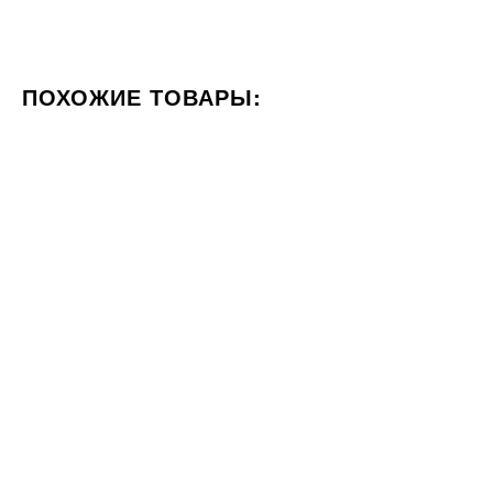
ПОХОЖИЕ ТОВАРЫ:
ЦВЕТ КОРИЧНЕВЫЙ
ФОРМАТ 60X120
СТИЛИЗАЦИ
30x30
30x30
Под заказ
Плитка RAKO Concept
Плитка Cersanit Milano браун
DAA34601 30x30
пол 30x30
942
378
ГРН
ГРН
м2
м2