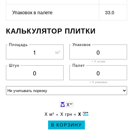
Упаковок в палете
33.0
КАЛЬКУЛЯТОР ПЛИТКИ
Площадь
Упаковок
м²
+ X штуки
Штук
Палет
+ X
упаковок
X
кг
грн
X
м² ×
X
грн =
X
В КОРЗИНУ