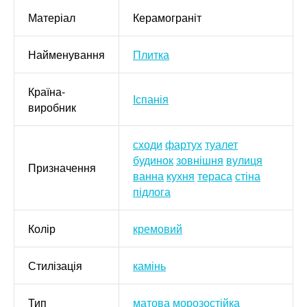
Матеріал
Керамограніт
Найменування
Плитка
Країна-
Іспанія
виробник
сходи
фартух
туалет
будинок
зовнішня
вулиця
Призначення
ванна
кухня
тераса
стіна
підлога
Колір
кремовий
Стилізація
камінь
Тип
матова
морозостійка