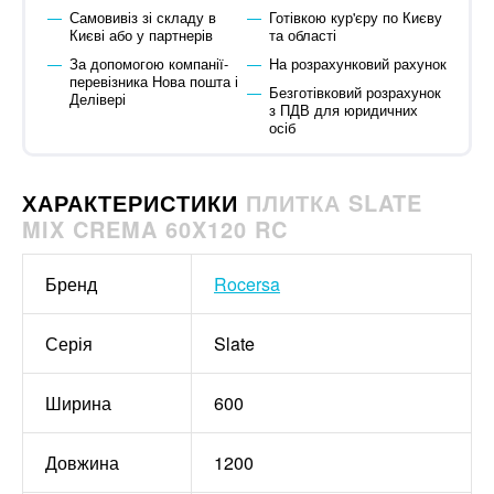
Самовивіз зі складу в
Готівкою кур'єру по Києву
Києві або у партнерів
та області
За допомогою компанії-
На розрахунковий рахунок
перевізника Нова пошта і
Безготівковий розрахунок
Делівері
з ПДВ для юридичних
осіб
ХАРАКТЕРИСТИКИ
ПЛИТКА SLATE
MIX CREMA 60X120 RC
Бренд
Rocersa
Серія
Slate
Ширина
600
Довжина
1200