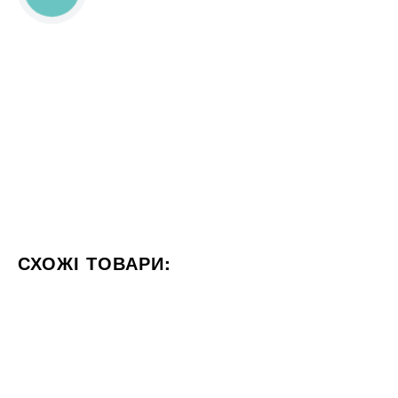
СХОЖІ ТОВАРИ:
КОЛІР КРЕМОВИЙ
ФОРМАТ 60X120
СТИЛІЗАЦІЯ К
60x120
60x120
Під замовлення