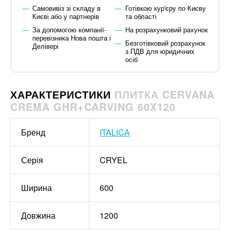
Самовивіз зі складу в
Готівкою кур'єру по Києву
Києві або у партнерів
та області
За допомогою компанії-
На розрахунковий рахунок
перевізника Нова пошта і
Безготівковий розрахунок
Делівері
з ПДВ для юридичних
осіб
ХАРАКТЕРИСТИКИ
ПЛИТКА CERVANA
CREMA GHR+CARVING 60X120
Бренд
ITALICA
Серія
CRYEL
Ширина
600
Довжина
1200