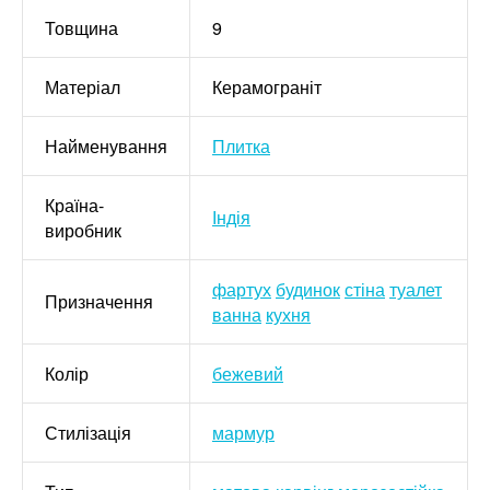
Товщина
9
Матеріал
Керамограніт
Найменування
Плитка
Країна-
Індія
виробник
фартух
будинок
стіна
туалет
Призначення
ванна
кухня
Колір
бежевий
Стилізація
мармур