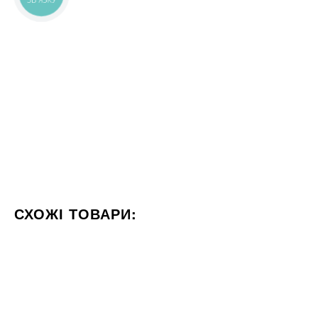
СХОЖІ ТОВАРИ:
КОЛІР БЕЖЕВИЙ
ФОРМАТ 60X120
СТИЛІЗАЦІЯ МА
60x60
17x20
Під замовлення