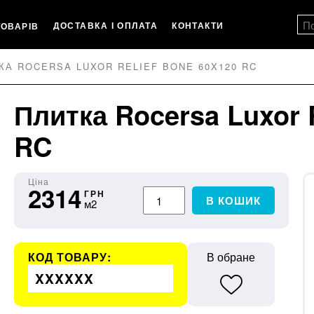
ДОСТАВКА І ОПЛАТА
КОНТАКТИ
ТОВАРІВ
КА ROCERSA LUXOR RELIEF BONE 60X120 RC
Плитка Rocersa Luxor 
RC
Ціна
2314
ГРН
В КОШИК
м2
КОД ТОВАРУ:
В обране
XXXXXX