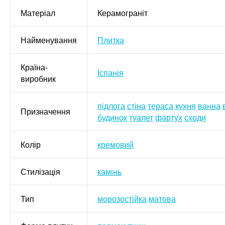
Матеріал
Керамограніт
Найменування
Плитка
Країна-
Іспанія
виробник
підлога
стіна
тераса
кухня
ванна
Призначення
будинок
туалет
фартух
сходи
Колір
кремовий
Стилізація
камінь
Тип
морозостійка
матова