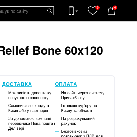
0
0
Relief Bone 60x120
ДОСТАВКА
ОПЛАТА
Можливість довантажу
На сайті через систему
попутного транспорту
Приватбанку
Самовивіз зі складу в
Готівкою кур'єру по
Києві або у партнерів
Києву та області
За допомогою компанії-
На розрахунковий
перевізника Нова пошта і
рахунок
Делівері
Безготівковий
розрахунок з ПДВ для