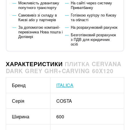
Можливість довантажу
На сайті через систему
попутного транспорту
Приватбанку
Самовивіз зі складу в
Готівкою кур'єру по Києву
Києві або у партнерів
та області
За допомогою компанії-
На розрахунковий рахунок
перевізника Нова пошта і
Безготівковий розрахунок
Делівері
з ПДВ для юридичних
осіб
ХАРАКТЕРИСТИКИ
ПЛИТКА CERVANA
DARK GREY GHR+CARVING 60X120
Бренд
ITALICA
Серія
COSTA
Ширина
600