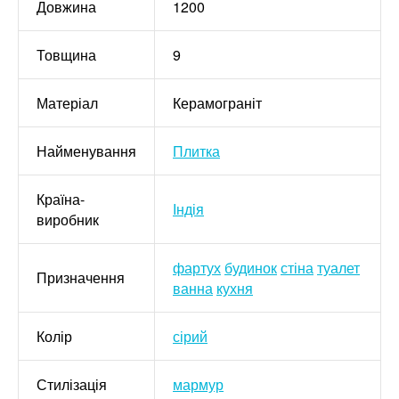
Довжина
1200
Товщина
9
Матеріал
Керамограніт
Найменування
Плитка
Країна-
Індія
виробник
фартух
будинок
стіна
туалет
Призначення
ванна
кухня
Колір
сірий
Стилізація
мармур