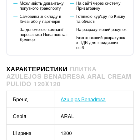
Можливість довантажу
На сайті через систему
попутного транспорту
Приватбанку
Самовивіз зі складу в
Готівкою кур'єру по Києву
Києві або у партнерів
та області
За допомогою компанії-
На розрахунковий рахунок
перевізника Нова пошта і
Безготівковий розрахунок
Делівері
з ПДВ для юридичних
осіб
ХАРАКТЕРИСТИКИ
ПЛИТКА
AZULEJOS BENADRESA ARAL CREAM
PULIDO 120X120
Бренд
Azulejos Benadresa
Серія
ARAL
Ширина
1200