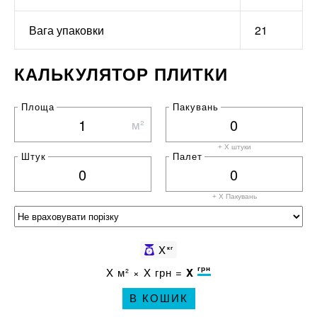
Вага упаковки
21
КАЛЬКУЛЯТОР ПЛИТКИ
Площа
Пакувань
м²
+ X штуки
Штук
Палет
+ X
Пакувань
X
кг
грн
X
м² ×
X
грн =
X
В КОШИК