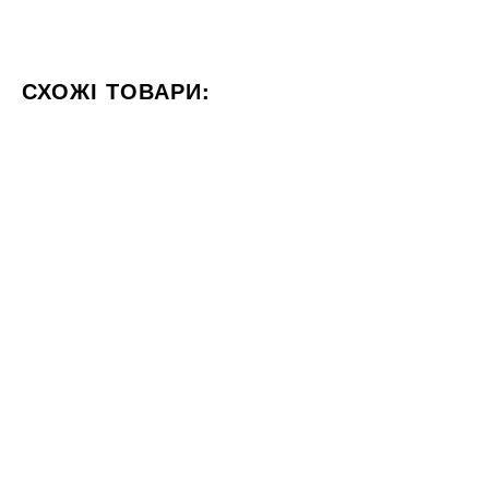
СХОЖІ ТОВАРИ:
КОЛІР БЕЖЕВИЙ
ФОРМАТ 120X120
СТИЛІЗАЦІЯ М
60x120
75x150
Під замовлення
Плитка ALMERA CERAMICA
Плитка Tau Ceramica Travertino
Spain ALURE CREAM
Gold Rec 75x150
4296
SATINADO RECT 60x120
ГРН
м2