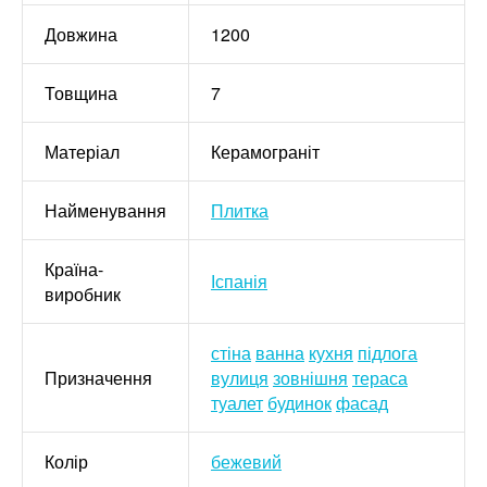
Довжина
1200
Товщина
7
Матеріал
Керамограніт
Найменування
Плитка
Країна-
Іспанія
виробник
стіна
ванна
кухня
підлога
Призначення
вулиця
зовнішня
тераса
туалет
будинок
фасад
Колір
бежевий