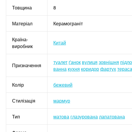
Товщина
8
Матеріал
Керамограніт
Країна-
Китай
виробник
туалет
ґанок
вулиця
зовнішня
підло
Призначення
ванна
кухня
коридор
фартух
терас
Колір
бежевий
Стилізація
мармур
Тип
матова
глазурована
лапатована