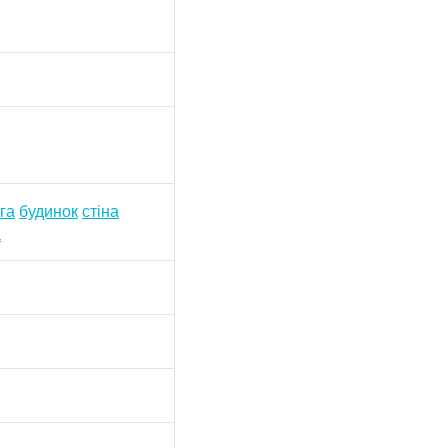
га
будинок
стіна
а