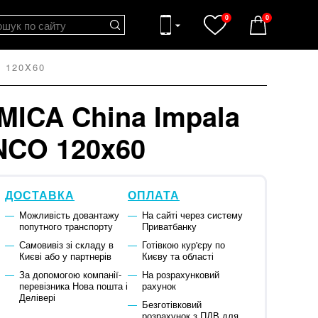
0
0
 120X60
ICA China Impala
ANCO 120x60
ДОСТАВКА
ОПЛАТА
Можливість довантажу
На сайті через систему
попутного транспорту
Приватбанку
Самовивіз зі складу в
Готівкою кур'єру по
Києві або у партнерів
Києву та області
За допомогою компанії-
На розрахунковий
перевізника Нова пошта і
рахунок
Делівері
Безготівковий
розрахунок з ПДВ для