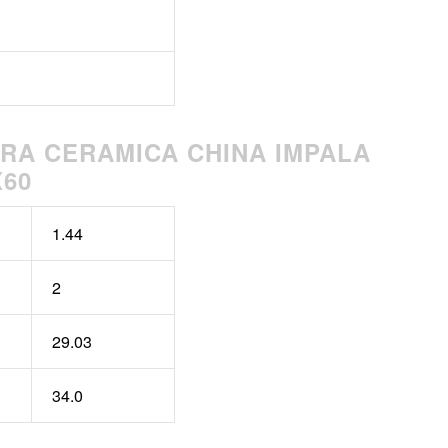
RA CERAMICA CHINA IMPALA
X60
1.44
2
29.03
34.0