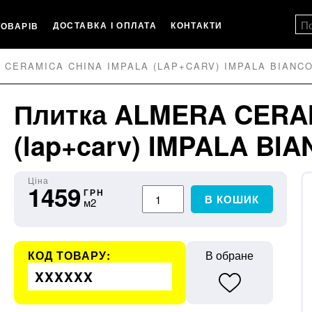
ДОСТАВКА І ОПЛАТА
КОНТАКТИ
ТОВАРІВ
 CERAMICA CHINA IMPALA (LAP+CARV) IMPALA BIANCO
Плитка ALMERA CERAM
(lap+carv) IMPALA BI
Ціна
1459
ГРН
В КОШИК
м2
КОД ТОВАРУ:
В обране
XXXXXX