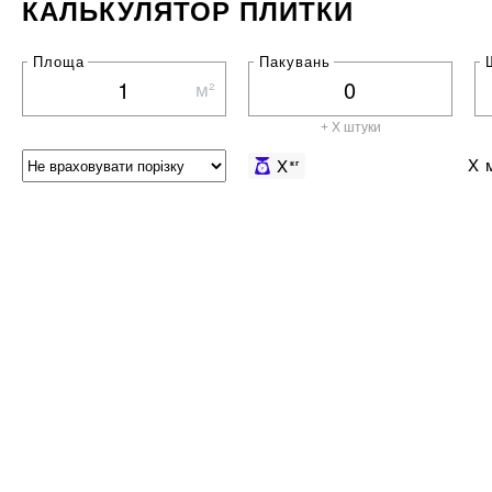
КАЛЬКУЛЯТОР ПЛИТКИ
Площа
Пакувань
м²
+ X штуки
X
м
X
кг