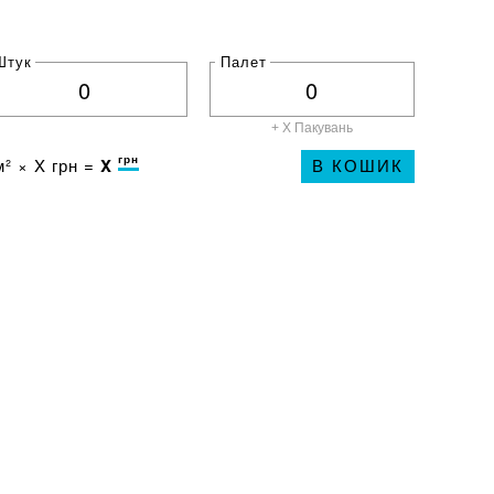
Штук
Палет
+ X
Пакувань
грн
² ×
X
грн =
X
В КОШИК