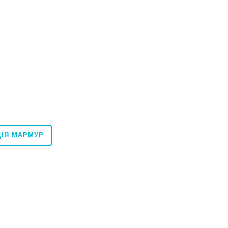
ЦІЯ МАРМУР
120x240
60x60