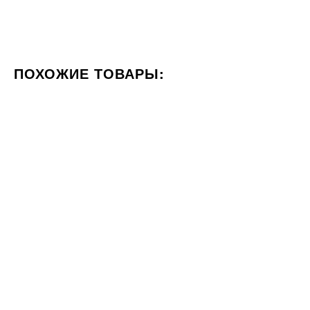
ПОХОЖИЕ ТОВАРЫ:
ЦВЕТ БЕЖЕВЫЙ
ФОРМАТ 60X120
СТИЛИЗАЦИЯ М
60x120
20x20
Под заказ
Плитка Pamesa Ceramica Alba
Плитка RAKO Block DAK26784
Stone ALBA STONE IVORY
20x20