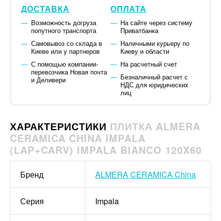
ДОСТАВКА
ОПЛАТА
Возможность догруза
На сайте через систему
попутного транспорта
Приватбанка
Самовывоз со склада в
Наличными курьеру по
Киеве или у партнеров
Киеву и области
С помощью компании-
На расчетный счет
перевозчика Новая почта
Безналичный расчет с
и Деливери
НДС для юридических
лиц
ХАРАКТЕРИСТИКИ
ПЛИТКА ALMERA
CERAMICA CHINA IMPALA
(LAP+CARV) IMPALA BIANCO 120X60
Бренд
ALMERA CERAMICA China
Серия
Impala