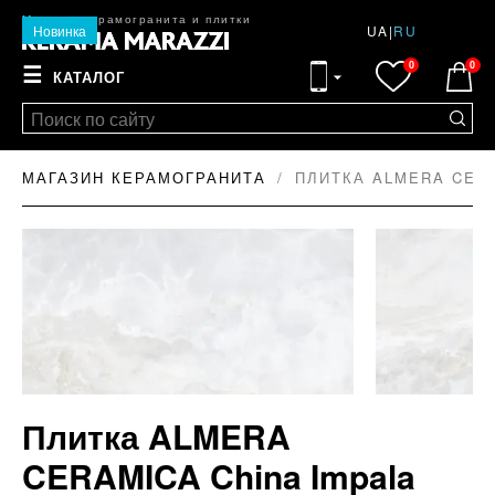
Магазин керамогранита и плитки
Новинка
UA
|
RU
0
0
☰
КАТАЛОГ
МАГАЗИН КЕРАМОГРАНИТА
ПЛИТКА ALMERA CERA
Плитка ALMERA
CERAMICA China Impala