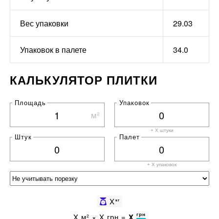
Вес упаковки
29.03
Упаковок в палете
34.0
КАЛЬКУЛЯТОР ПЛИТКИ
Площадь
Упаковок
м²
+ X штуки
Штук
Палет
+ X
упаковок
X
кг
грн
X
м² ×
X
грн =
X