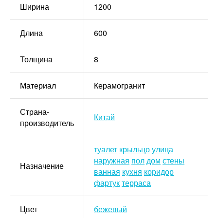
Ширина
1200
Длина
600
Толщина
8
Материал
Керамогранит
Страна-
Китай
производитель
туалет
крыльцо
улица
наружная
пол
дом
стены
Назначение
ванная
кухня
коридор
фартук
терраса
Цвет
бежевый