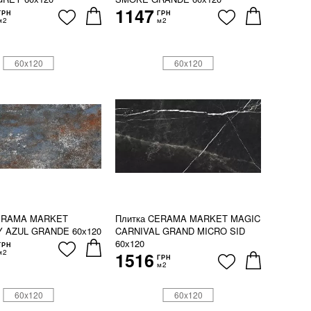
1147
ГРН
ГРН
м2
м2
60x120
60x120
CERAMA MARKET
Плитка CERAMA MARKET MAGIC
 AZUL GRANDE 60х120
CARNIVAL GRAND MICRO SID
60х120
ГРН
м2
1516
ГРН
м2
60x120
60x120