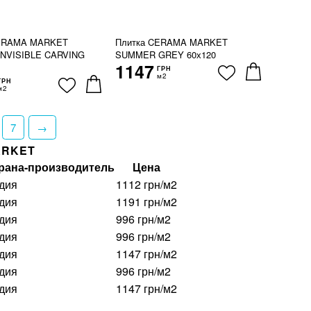
CERAMA MARKET
Плитка CERAMA MARKET
INVISIBLE CARVING
SUMMER GREY 60х120
1147
ГРН
м2
ГРН
м2
7
→
ARKET
рана-производитель
Цена
дия
1112 грн/м2
дия
1191 грн/м2
дия
996 грн/м2
дия
996 грн/м2
дия
1147 грн/м2
дия
996 грн/м2
дия
1147 грн/м2