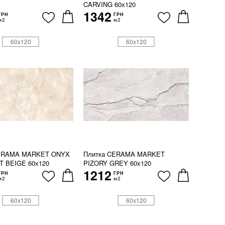
CARVING 60х120
1342
ГРН
ГРН
м2
м2
60x120
60x120
CERAMA MARKET ONYX
Плитка CERAMA MARKET
T BEIGE 60х120
PIZORY GREY 60х120
1212
ГРН
ГРН
м2
м2
60x120
60x120