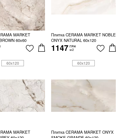
CERAMA MARKET
Плитка CERAMA MARKET NOBLE
BROWN 60x60
ONYX NATURAL 60х120
1147
Н
ГРН
м2
60x120
60x120
CERAMA MARKET
Плитка CERAMA MARKET ONYX
REY 60х120
SMOKE GRANDE 60х120