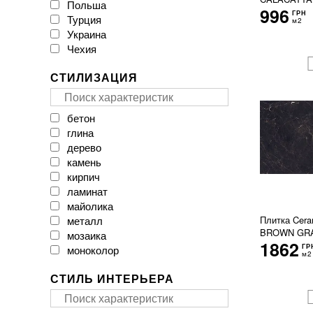
Польша
CAESAR
996
ГРН
Турция
CASA CERAMICA
м2
Украина
CERACASA CERAMICA
Чехия
CERAMA MARKET
CERAMICA DESEO
СТИЛИЗАЦИЯ
CERAMICHE BRENNERO
CasaInfinita
Ceramica Santa Claus
бетон
Ceramika Color
глина
Ceramika Gres
дерево
Ceramika Konskie
камень
Cerpa
кирпич
Cerrad
ламинат
Cersanit
майолика
Cicogres
металл
Плитка Cera
Click Ceramica
BROWN GRA
мозаика
Cristal Ceramica
1862
ГР
моноколор
Dual Gres
м2
мрамор
EMIL CERAMICA
СТИЛЬ ИНТЕРЬЕРА
оникс
EXAGRES
паркет
Ecoceramic
пэчворк