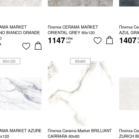
RAMA MARKET
Плитка CERAMA MARKET
Плитка Ce
NO BIANCO GRANDE
ORIENTAL GREY 60х120
AZUL GRA
1147
1407
0
ГРН
м2
Н
60x120
60x60
RAMA MARKET AZURE
Плитка Cerama Market BRILLIANT
Плитка Ce
х120
CARRARA 60х60
ZURICH B