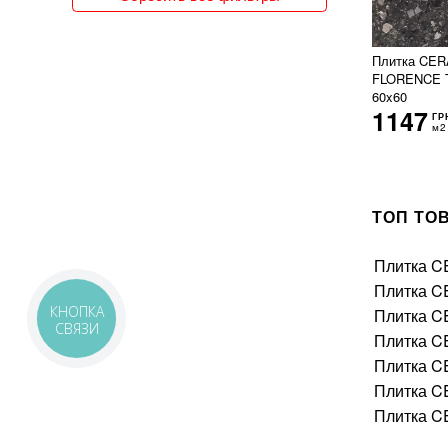
150x300
151x76
15x120
Плитка CE
FLORENCE 
15x15
60x60
15x30
1147
ГР
15x31
м2
15x35
15x60
15x62
15x66
ТОП ТО
15x90
160x320
Плитка 
162x324
Плитка 
16x51
17x20
КНОПКА
Плитка 
СВЯЗИ
17x52
Плитка 
18x150
Плитка 
18x20
Плитка 
18x21
Плитка 
18x60
19x120