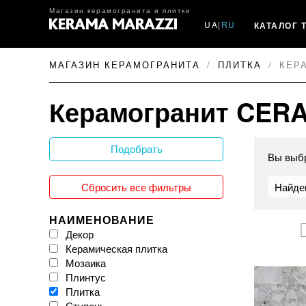
Магазин керамогранита и плитки
UA
|
RU
КАТАЛОГ 
МАГАЗИН КЕРАМОГРАНИТА
ПЛИТКА
КЕР
Керамогранит CER
Подобрать
Вы выб
Сбросить все фильтры
Найде
НАИМЕНОВАНИЕ
Декор
Керамическая плитка
Мозаика
Плинтус
Плитка
Ступень