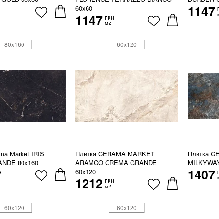
1147
60x60
1147
ГРН
м2
80x160
60x120
ma Market IRIS
Плитка CERAMA MARKET
Плитка 
NDE 80х160
ARAMCO CREMA GRANDE
MILKYWAY
1407
60х120
Н
1212
ГРН
м2
60x120
60x120