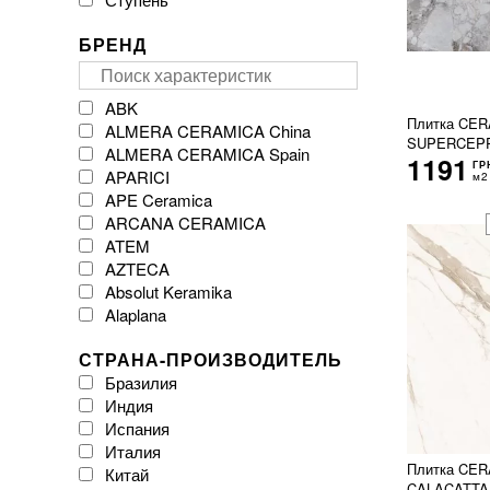
БРЕНД
ABK
Плитка CE
ALMERA CERAMICA China
SUPERCEPP
ALMERA CERAMICA Spain
1191
ГР
APARICI
м2
APE Ceramica
ARCANA CERAMICA
ATEM
AZTECA
Absolut Keramika
Alaplana
Argenta Ceramica
СТРАНА-ПРОИЗВОДИТЕЛЬ
Arklam
Бразилия
Atlas Concorde
Индия
Atrium
Испания
Azulejos Benadresa
Италия
BESTILE
Плитка CE
Китай
Baldocer
CALACATTA