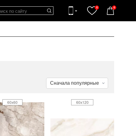
0
0
60x60
60x120