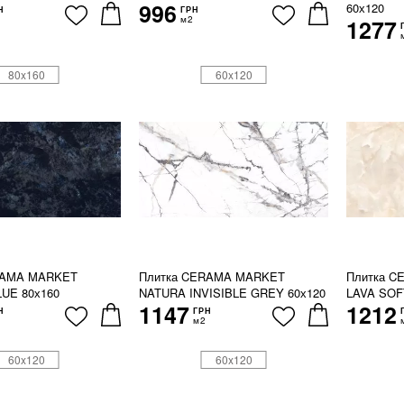
996
60х120
Н
ГРН
м2
1277
80x160
60x120
RAMA MARKET
Плитка CERAMA MARKET
Плитка 
UE 80х160
NATURA INVISIBLE GREY 60х120
LAVA SOF
1147
1212
Н
ГРН
м2
60x120
60x120