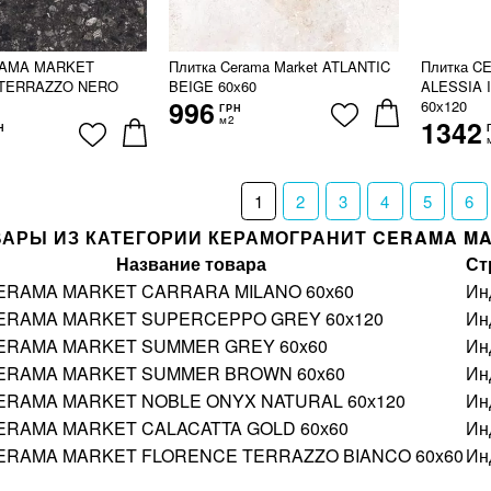
RAMA MARKET
Плитка Cerama Market ATLANTIC
Плитка 
TERRAZZO NERO
BEIGE 60х60
ALESSIA 
996
60х120
ГРН
м2
1342
Н
1
2
3
4
5
6
ВАРЫ ИЗ КАТЕГОРИИ КЕРАМОГРАНИТ CERAMA M
Название товара
Ст
CERAMA MARKET CARRARA MILANO 60х60
Ин
CERAMA MARKET SUPERCEPPO GREY 60х120
Ин
CERAMA MARKET SUMMER GREY 60x60
Ин
CERAMA MARKET SUMMER BROWN 60x60
Ин
CERAMA MARKET NOBLE ONYX NATURAL 60х120
Ин
CERAMA MARKET CALACATTA GOLD 60х60
Ин
CERAMA MARKET FLORENCE TERRAZZO BIANCO 60x60
Ин