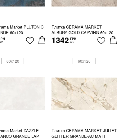
rama Market PLUTONIC
Плитка CERAMA MARKET
NDE 60х120
ALBURY GOLD CARVING 60х120
1342
ГРН
ГРН
м2
м2
60x120
60x120
rama Market DAZZLE
Плитка CERAMA MARKET JULIET
IANCO GRANDE LAP
GLITTER GRANDE-AC MATT