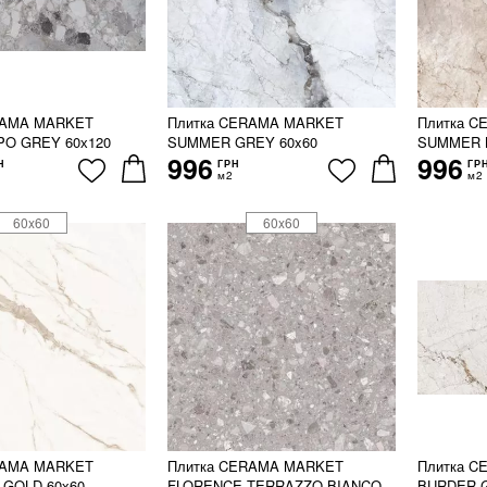
RAMA MARKET
Плитка CERAMA MARKET
Плитка 
O GREY 60х120
SUMMER GREY 60x60
SUMMER 
996
996
Н
ГРН
ГР
м2
м2
60x60
60x60
RAMA MARKET
Плитка CERAMA MARKET
Плитка 
 GOLD 60х60
FLORENCE TERRAZZO BIANCO
BURDER G