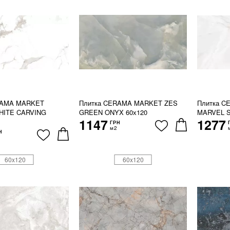
RAMA MARKET
Плитка CERAMA MARKET ZES
Плитка 
HITE CARVING
GREEN ONYX 60х120
MARVEL S
1147
1277
ГРН
м2
Н
60x120
60x120