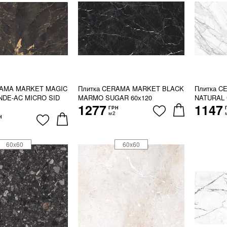
RAMA MARKET MAGIC
Плитка CERAMA MARKET BLACK
Плитка 
NDE-AC MICRO SID
MARMO SUGAR 60х120
NATURAL 
1277
1147
ГРН
м2
Н
60x60
60x60