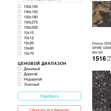
VIVES
Velloza
100x100
Vitacer
100x150
Vivacer
100x180
WOW
100x275
Zeus Ceramica
100x300
iKeramix
10x10
10x12
10x20
Плитка CE
10x60
SPIRE GRA
60х120
10x70
1516
ГР
11x54
м2
ЦЕНОВОЙ ДИАПАЗОН
120x120
Дешевый
120x20
Дорогой
120x240
Недорогой
120x260
Элитный
120x270
120x278
120x280
Подобрать
120x300
12x25
Сбросить все фильтры
150x150