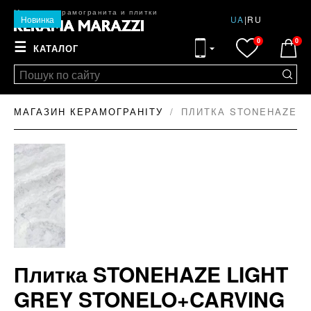
Магазин керамогранита и плитки
Новинка
UA
|
RU
0
0
☰
КАТАЛОГ
МАГАЗИН КЕРАМОГРАНІТУ
ПЛИТКА STONEHAZE LI
Плитка STONEHAZE LIGHT
GREY STONELO+CARVING