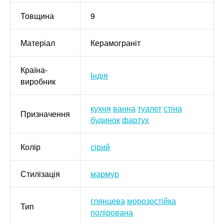
Товщина
9
Матеріал
Керамограніт
Країна-
Індія
виробник
кухня
ванна
туалет
стіна
Призначення
будинок
фартух
Колір
сірий
Стилізація
мармур
глянцева
морозостійка
Тип
полірована