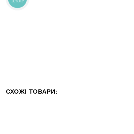
ЗВ'ЯЗКУ
СХОЖІ ТОВАРИ:
КОЛІР СІРИЙ
ФОРМАТ 60X120
СТИЛІЗАЦІЯ МАРМУ
120x240
80x80