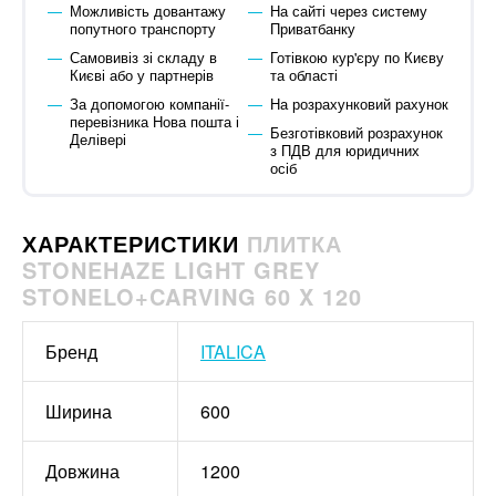
Можливість довантажу
На сайті через систему
попутного транспорту
Приватбанку
Самовивіз зі складу в
Готівкою кур'єру по Києву
Києві або у партнерів
та області
За допомогою компанії-
На розрахунковий рахунок
перевізника Нова пошта і
Безготівковий розрахунок
Делівері
з ПДВ для юридичних
осіб
ХАРАКТЕРИСТИКИ
ПЛИТКА
STONEHAZE LIGHT GREY
STONELO+CARVING 60 X 120
Бренд
ITALICA
Ширина
600
Довжина
1200