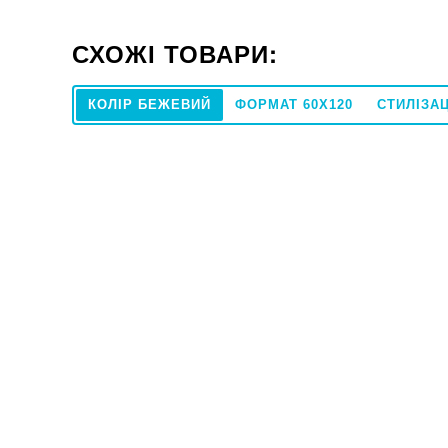
СХОЖІ ТОВАРИ:
КОЛІР БЕЖЕВИЙ
ФОРМАТ 60X120
СТИЛІЗА
23x120
Плитка ALMERA CERAMICA Spain ALEN
Плитка Cer
NATURAL 23x120
8
1889
979
ГРН
ГРН
м2
м2