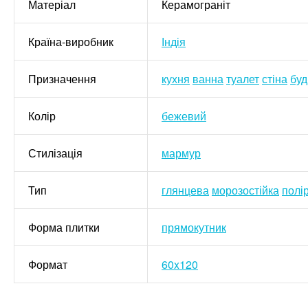
Матеріал
Керамограніт
Країна-виробник
Індія
Призначення
кухня
ванна
туалет
стіна
буд
Колір
бежевий
Стилізація
мармур
Тип
глянцева
морозостійка
полі
Форма плитки
прямокутник
Формат
60x120