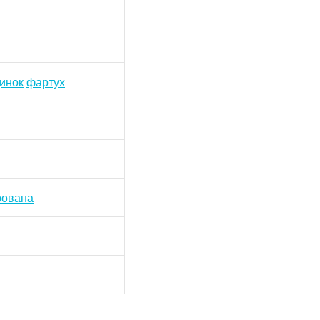
инок
фартух
рована