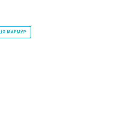
ЦІЯ МАРМУР
60x120
60x120
sanit GPTU 1202 CREAM 59, 8X119,
Плитка Inter Gres Duster світло-бе
60x120 1206004021
980
ГРН
м2