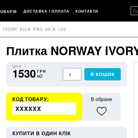
ДОСТАВКА І ОПЛАТА
КОНТАКТИ
ТОВАРІВ
IVORY SILK PRO 60 X 120
Плитка NORWAY IVORY 
Ціна
1530
ГРН
В КОШИК
м2
КОД ТОВАРУ:
В обране
XXXXXX
КУПИТИ В ОДИН КЛІК