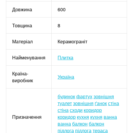
Довжина
600
Товщина
8
Матеріал
Керамограніт
Найменування
Плитка
Країна-
Україна
виробник
будинок
фартух
зовнішня
туалет
зовнішня
ґанок
стіна
стіна
сходи
коридор
Призначення
коридор
кухня
кухня
ванна
ванна
балкон
балкон
підлога
підлога
тераса