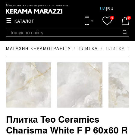
Магазин керамогранита и плитки
UA
|
RU
0
0
☰
КАТАЛОГ
МАГАЗИН КЕРАМОГРАНІТУ
ПЛИТКА
ПЛИТКА TE
Плитка Teo Ceramics
Charisma White F P 60x60 R