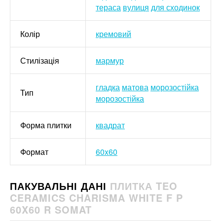
тераса
вулиця
для сходинок
Колір
кремовий
Стилізація
мармур
гладка
матова
морозостійка
Тип
морозостійка
Форма плитки
квадрат
Формат
60x60
ПАКУВАЛЬНІ ДАНІ
ПЛИТКА TEO
CERAMICS CHARISMA WHITE F P
60X60 R SOMAT