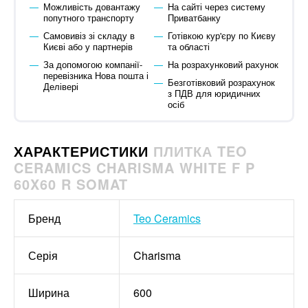
Можливість довантажу
На сайті через систему
попутного транспорту
Приватбанку
Самовивіз зі складу в
Готівкою кур'єру по Києву
Києві або у партнерів
та області
За допомогою компанії-
На розрахунковий рахунок
перевізника Нова пошта і
Безготівковий розрахунок
Делівері
з ПДВ для юридичних
осіб
ХАРАКТЕРИСТИКИ
ПЛИТКА TEO
CERAMICS CHARISMA WHITE F P
60X60 R SOMAT
Бренд
Teo Ceramics
Серія
Charisma
Ширина
600