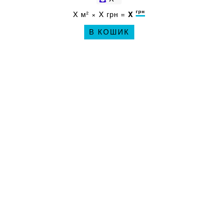
грн
X
м² ×
X
грн =
X
В КОШИК