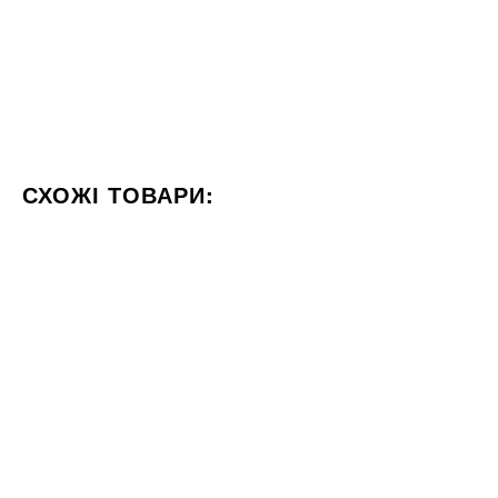
СХОЖІ ТОВАРИ:
КОЛІР КРЕМОВИЙ
ФОРМАТ 60X60
СТИЛІЗАЦІЯ МА
30x60
60x60