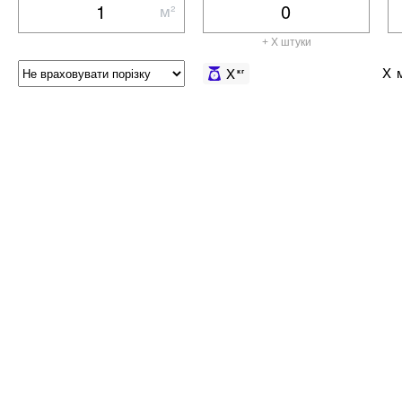
м²
+ X штуки
X
м
X
кг