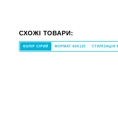
СХОЖІ ТОВАРИ:
КОЛІР СІРИЙ
ФОРМАТ 60X120
СТИЛІЗАЦІЯ
40x120
Під замовлення
Плитка Cerrad GRES TAURO BIANCO RECT
Плитка Ce