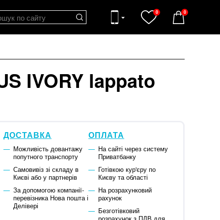
0
0
US IVORY lappato
ДОСТАВКА
ОПЛАТА
Можливість довантажу
На сайті через систему
попутного транспорту
Приватбанку
Самовивіз зі складу в
Готівкою кур'єру по
Києві або у партнерів
Києву та області
За допомогою компанії-
На розрахунковий
перевізника Нова пошта і
рахунок
Делівері
Безготівковий
розрахунок з ПДВ для