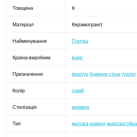
Товщина
9
Матеріал
Керамограніт
Найменування
Плитка
Країна-виробник
Індія
Призначення
фартух
будинок
стіна
туалет
Колір
сірий
Стилізація
мармур
Тип
матова
карвінг
морозостійка