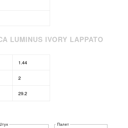
CA LUMINUS IVORY LAPPATO
1.44
2
29.2
Штук
Палет