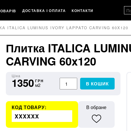
ДОСТАВКА І ОПЛАТА
КОНТАКТИ
ТОВАРІВ
КА ITALICA LUMINUS IVORY LAPPATO CARVING 60X120
Плитка ITALICA LUMIN
CARVING 60x120
Ціна
1350
ГРН
В КОШИК
м2
КОД ТОВАРУ:
В обране
XXXXXX