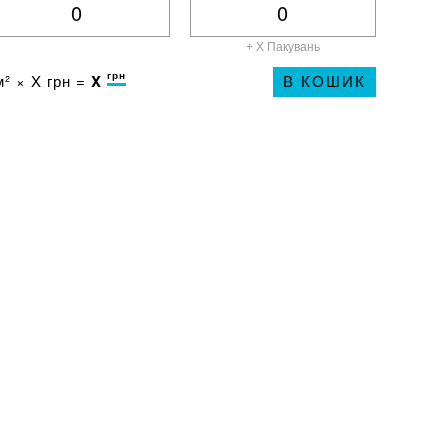
+ X
Пакувань
грн
² ×
X
грн =
X
В КОШИК