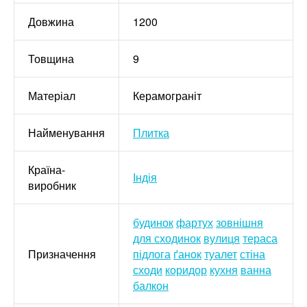
Довжина
1200
Товщина
9
Матеріал
Керамограніт
Найменування
Плитка
Країна-
Індія
виробник
будинок
фартух
зовнішня
для сходинок
вулиця
тераса
Призначення
підлога
ґанок
туалет
стіна
сходи
коридор
кухня
ванна
балкон