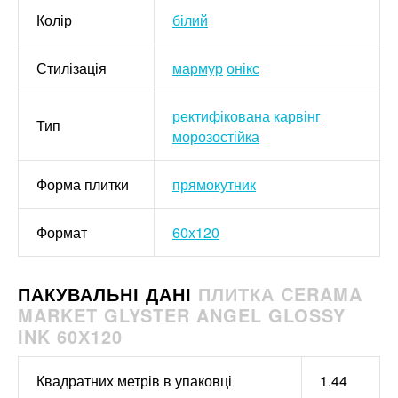
Колір
білий
Стилізація
мармур
онікс
ректифікована
карвінг
Тип
морозостійка
Форма плитки
прямокутник
Формат
60x120
ПАКУВАЛЬНІ ДАНІ
ПЛИТКА CERAMA
MARKET GLYSTER ANGEL GLOSSY
INK 60Х120
Квадратних метрів в упаковці
1.44