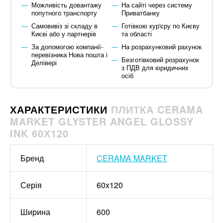
Можливість довантажу
На сайті через систему
попутного транспорту
Приватбанку
Самовивіз зі складу в
Готівкою кур'єру по Києву
Києві або у партнерів
та області
За допомогою компанії-
На розрахунковий рахунок
перевізника Нова пошта і
Безготівковий розрахунок
Делівері
з ПДВ для юридичних
осіб
ХАРАКТЕРИСТИКИ
ПЛИТКА CERAMA
MARKET GLYSTER ANGEL GLOSSY
INK 60Х120
Бренд
CERAMA MARKET
Серія
60x120
Ширина
600