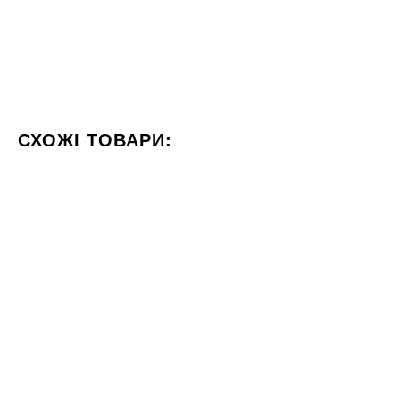
СХОЖІ ТОВАРИ:
КОЛІР БІЛИЙ
ФОРМАТ 60X120
СТИЛІЗАЦІЯ МАРМУ
60x60
60x60