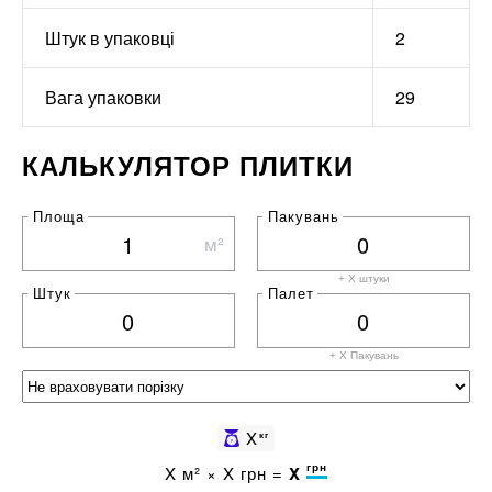
Штук в упаковці
2
Вага упаковки
29
КАЛЬКУЛЯТОР ПЛИТКИ
Площа
Пакувань
м²
+ X штуки
Штук
Палет
+ X
Пакувань
X
кг
грн
X
м² ×
X
грн =
X