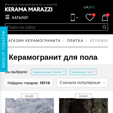
Магазин керамогранита и плитки
UA
|
RU
0
0
☰
КАТАЛОГ
ФИЛЬТР ТОВАРОВ
МАГАЗИН КЕРАМОГРАНИТА
ПЛИТКА
КЕРАМОГР
Керамогранит для пола
Вы выбрали:
Наименование: Плитка
Назначение: пол
Найдено товаров:
10114
60x60
60x60