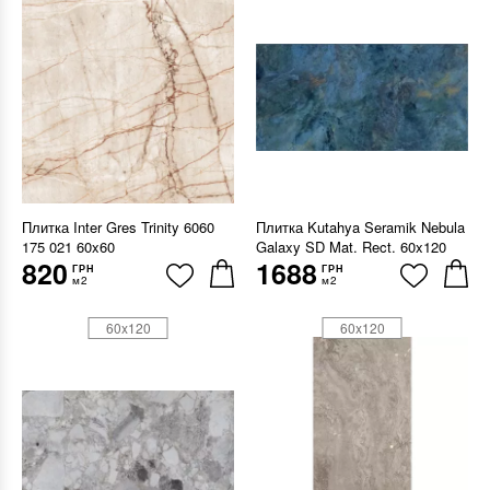
Плитка Inter Gres Trinity 6060
Плитка Kutahya Seramik Nebula
175 021 60x60
Galaxy SD Mat. Rect. 60x120
820
1688
ГРН
ГРН
м2
м2
60x120
60x120