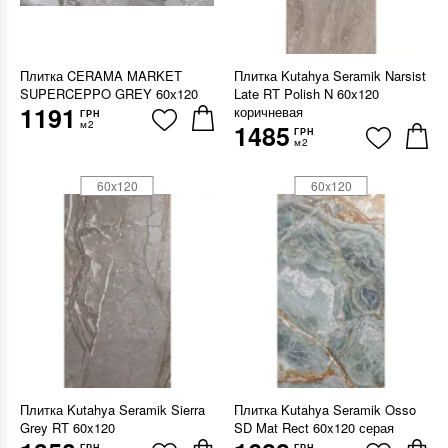
Плитка CERAMA MARKET
Плитка Kutahya Seramik Narsist
SUPERCEPPO GREY 60х120
Late RT Polish N 60x120
1191
коричневая
ГРН
м2
1485
ГРН
м2
60x120
60x120
Плитка Kutahya Seramik Sierra
Плитка Kutahya Seramik Osso
Grey RT 60x120
SD Mat Rect 60x120 серая
ГРН
ГРН