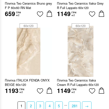
Плитка Teo Ceramics Bruno grey
Плитка Teo Ceramics Itaka Grey
F P 60x60 RN Mat
R Full Lappato 60x120
659
1149
ГРН
ГРН
м2
м2
60x120
60x120
Плитка ITALICA FENDA ONYX
Плитка Teo Ceramics Itaka
BEIGE 60x120
Cream R Full Lappato 60x120
1193
1149
ГРН
ГРН
м2
м2
...
1
2
3
4
5
281
→