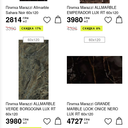
Плитка Marazzi Allmarble
Плитка Marazzi ALLMARBLE
Sahara Noir 60x120
EMPERADOR LUX RT 60x120
2814
3980
ГРН
ГРН
м2
м2
3390
4326
СКИДКА 17%
СКИДКА 8%
60x120
60x120
Плитка Marazzi ALLMARBLE
Плитка Marazzi GRANDE
VERDE BORGOGNA LUX RT
MARBLE LOOK ONICE NERO
60x120
LUX RT 60x120
3980
4727
ГРН
ГРН
м2
м2