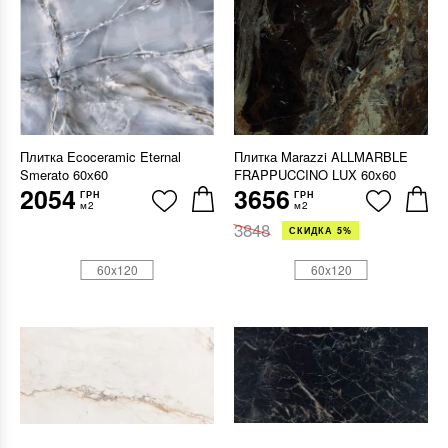
Плитка Ecoceramic Eternal
Плитка Marazzi ALLMARBLE
Smerato 60х60
FRAPPUCCINO LUX 60x60
2054
3656
ГРН
ГРН
м2
м2
3848
СКИДКА 5%
60x120
60x120