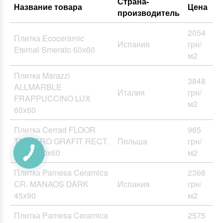
Страна-
Название товара
Цена
производитель
2054
Плитка Ecoceramic
Испания
грн/
Eternal Smerato 60х60
м2
Плитка Marazzi
3848
ALLMARBLE
Италия
грн/
FRAPPUCCINO LUX
м2
60x60
Плитка Cerrad FLOOR
965
TASSERO GRAFIT RECT.
Польша
грн/
21236 30x60
м2
Плитка Pamesa Ceramica
2366
CR. MANAOS DARK
Испания
грн/
45x90
м2
Плитка Pamesa Ceramica
2575