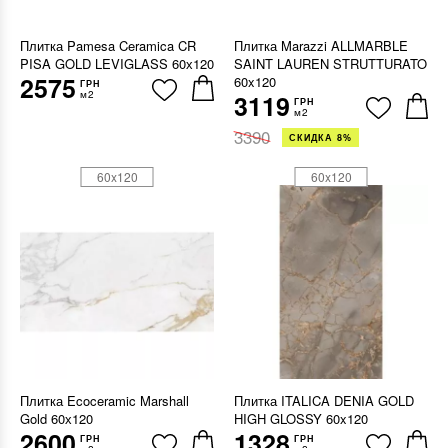
Плитка Pamesa Ceramica CR
Плитка Marazzi ALLMARBLE
PISA GOLD LEVIGLASS 60х120
SAINT LAUREN STRUTTURATO
2575
60x120
ГРН
м2
3119
ГРН
м2
3390
СКИДКА 8%
60x120
60x120
Плитка Ecoceramic Marshall
Плитка ITALICA DENIA GOLD
Gold 60х120
HIGH GLOSSY 60x120
2600
1328
ГРН
ГРН