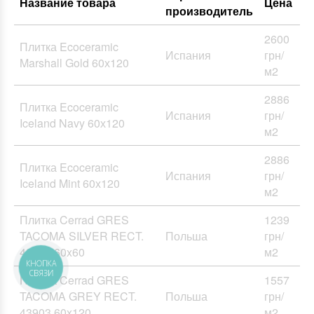
Название товара
Цена
производитель
2600
Плитка Ecoceramic
Испания
грн/
Marshall Gold 60х120
м2
2886
Плитка Ecoceramic
Испания
грн/
Iceland Navy 60х120
м2
2886
Плитка Ecoceramic
Испания
грн/
Iceland Mint 60х120
м2
Плитка Cerrad GRES
1239
TACOMA SILVER RECT.
Польша
грн/
43965 60x60
м2
Плитка Cerrad GRES
1557
TACOMA GREY RECT.
Польша
грн/
43903 60x120
м2