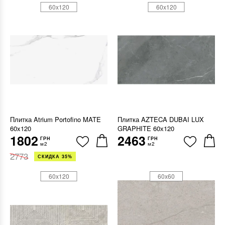
60x120
60x120
Плитка Atrium Portofino MATE
Плитка AZTECA DUBAI LUX
60x120
GRAPHITE 60х120
1802
2463
ГРН
ГРН
м2
м2
2773
СКИДКА 35%
60x120
60x60