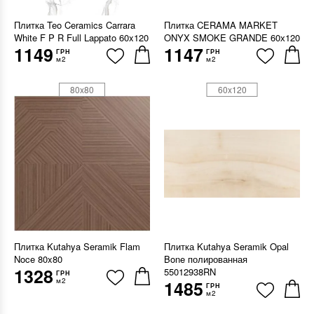
Плитка Teo Ceramics Carrara
Плитка CERAMA MARKET
White F P R Full Lappato 60x120
ONYX SMOKE GRANDE 60х120
1149
1147
ГРН
ГРН
м2
м2
80x80
60x120
Плитка Kutahya Seramik Flam
Плитка Kutahya Seramik Opal
Noce 80x80
Bone полированная
1328
55012938RN
ГРН
м2
1485
ГРН
м2