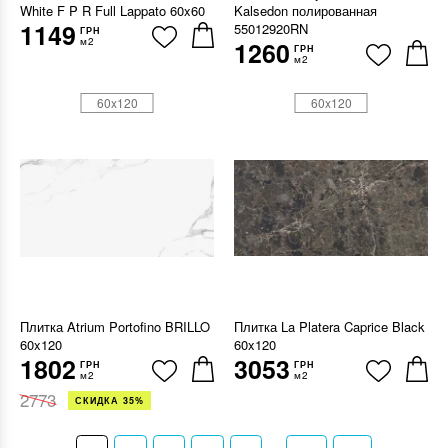
White F P R Full Lappato 60x60
Kalsedon полированная
1149
55012920RN
ГРН
м2
1260
ГРН
м2
60x120
60x120
Плитка Atrium Portofino BRILLO
Плитка La Platera Caprice Black
60x120
60x120
1802
3053
ГРН
ГРН
м2
м2
2773
СКИДКА 35%
...