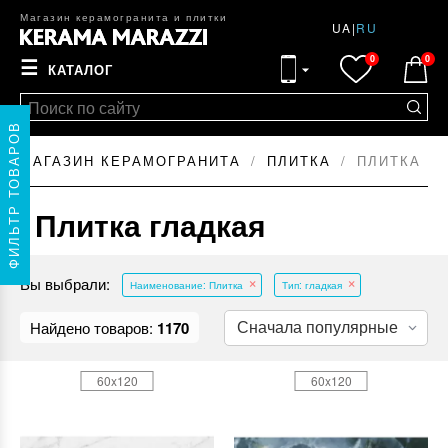
Магазин керамогранита и плитки
UA
|
RU
0
0
☰
КАТАЛОГ
ФИЛЬТР ТОВАРОВ
МАГАЗИН КЕРАМОГРАНИТА
ПЛИТКА
ПЛИТКА Г
Плитка гладкая
Вы выбрали:
Наименование: Плитка
Тип: гладкая
Найдено товаров:
1170
60x120
60x120