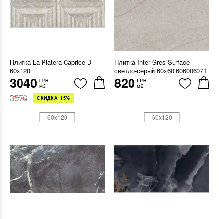
Плитка La Platera Caprice-D
Плитка Inter Gres Surface
60x120
светло-серый 60x60 606006071
3040
820
ГРН
ГРН
м2
м2
3576
СКИДКА 15%
60x120
60x120