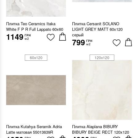
Плитка Teo Ceramics Itaka
Плитка Cersanit SOLANO
White F P R Full Lappato 60x60
LIGHT GREY MATT 60x120
1149
серый
ГРН
м2
799
ГРН
м2
60x120
120x120
Плитка Kutahya Seramik Adria
Плитка Alaplana BIBURY
Latte матовая 55013639R
BIBURY BEIGE RECT 120x120