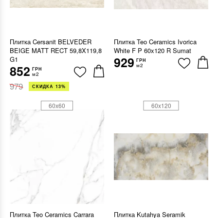
Плитка Cersanit BELVEDER
Плитка Teo Ceramics Ivorica
BEIGE MATT RECT 59,8X119,8
White F P 60x120 R Sumat
929
G1
ГРН
м2
852
ГРН
м2
979
СКИДКА 13%
60x60
60x120
Плитка Teo Ceramics Carrara
Плитка Kutahya Seramik