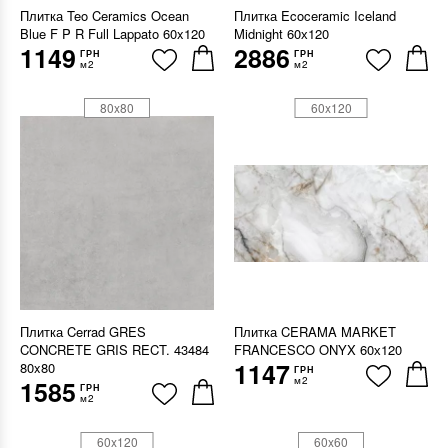
Плитка Teo Ceramics Ocean
Плитка Ecoceramic Iceland
Blue F P R Full Lappato 60x120
Midnight 60х120
1149
2886
ГРН
ГРН
м2
м2
80x80
60x120
Плитка Cerrad GRES
Плитка CERAMA MARKET
CONCRETE GRIS RECT. 43484
FRANCESCO ONYX 60х120
1147
80x80
ГРН
м2
1585
ГРН
м2
60x120
60x60