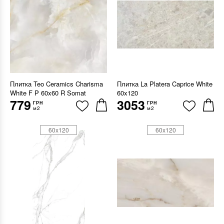
Плитка Teo Ceramics Charisma
Плитка La Platera Caprice White
White F P 60x60 R Somat
60x120
779
3053
ГРН
ГРН
м2
м2
60x120
60x120