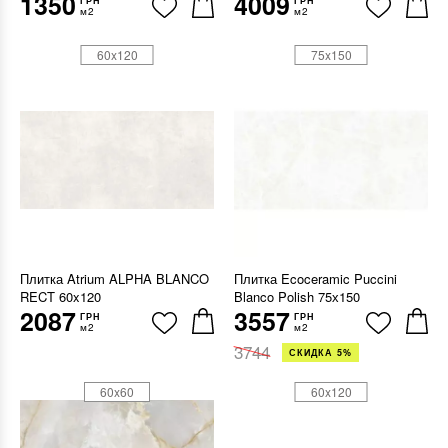
1350
4009
ГРН
ГРН
м2
м2
60x120
75x150
Плитка Atrium ALPHA BLANCO
Плитка Ecoceramic Puccini
RECT 60x120
Blanco Polish 75х150
2087
3557
ГРН
ГРН
м2
м2
3744
СКИДКА 5%
60x60
60x120