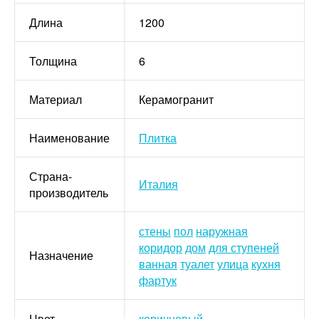
Длина
1200
Толщина
6
Материал
Керамогранит
Наименование
Плитка
Страна-
Италия
производитель
стены
пол
наружная
коридор
дом
для ступеней
Назначение
ванная
туалет
улица
кухня
фартук
Цвет
коричневый