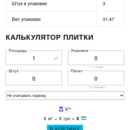
Штук в упаковке
3
Вес упаковки
31.47
КАЛЬКУЛЯТОР ПЛИТКИ
Площадь
Упаковок
м²
+ X штуки
Штук
Палет
+ X
упаковок
X
кг
грн
X
м² ×
X
грн =
X
В КОРЗИНУ