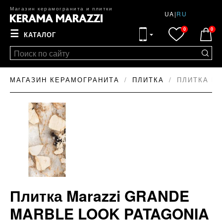
Магазин керамогранита и плитки
UA
|
RU
0
0
☰
КАТАЛОГ
МАГАЗИН КЕРАМОГРАНИТА
ПЛИТКА
ПЛИТКА MA
Плитка Marazzi GRANDE
MARBLE LOOK PATAGONIA