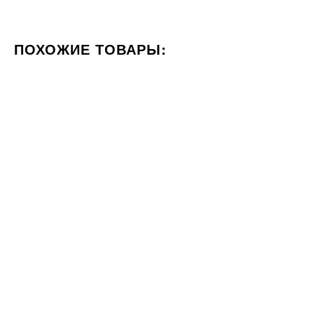
ПОХОЖИЕ ТОВАРЫ:
ЦВЕТ КОРИЧНЕВЫЙ
ФОРМАТ 60X120
СТИЛИЗАЦИ
20x120
23x120
Под заказ
Плитка Marazzi TREVERKVIEW
Плитка Atrium BOREAL NUT
ROVERE MARRONE RT 20x120
23x120
3125
2661
ГРН
ГРН
м2
м2