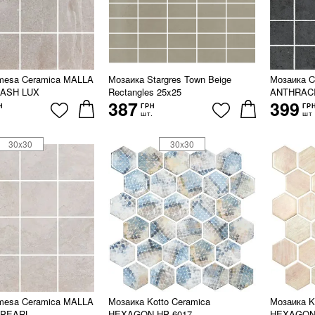
mesa Ceramica MALLA
Мозаика Stargres Town Beige
Мозаика 
 ASH LUX
Rectangles 25x25
ANTHRACI
387
399
Н
ГРН
ГР
шт.
шт
30x30
30x30
mesa Ceramica MALLA
Мозаика Kotto Ceramica
Мозаика K
 PEARL
HEXAGON HP 6017
HEXAGON 