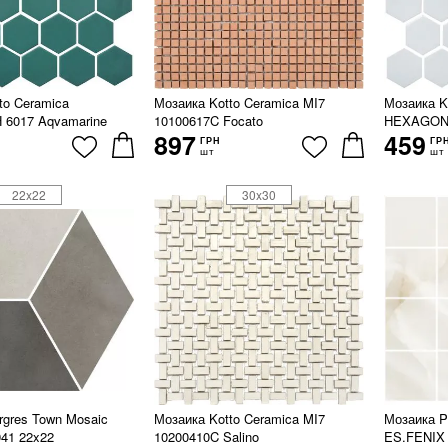
to Ceramica
Мозаика Kotto Ceramica MI7
Мозаика K
6017 Aqvamarine
10100617C Focato
HEXAGON H
897
459
ГРН
ГР
шт
шт
22x22
30x30
rgres Town Mosaic
Мозаика Kotto Ceramica MI7
Мозаика 
41 22x22
10200410C Salino
ES.FENIX