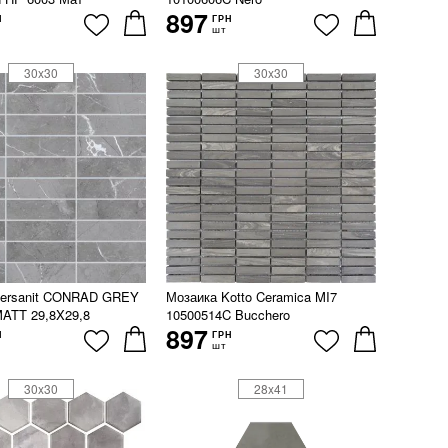
897
Н
ГРН
шт
30x30
30x30
Cersanit CONRAD GREY
Мозаика Kotto Ceramica MI7
ATT 29,8X29,8
10500514C Bucchero
897
Н
ГРН
шт
30x30
28x41