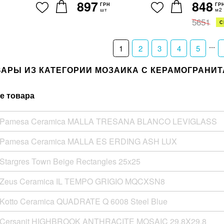
897
848
ГРН
ГР
шт
м2
5651
С
...
1
2
3
4
5
ВАРЫ ИЗ КАТЕГОРИИ МОЗАИКА С КЕРАМОГРАНИТ
е товара
 Pamesa Ceramica MALLA TRESANA BLANCO LEVIGLASS
 Pamesa Ceramica MALLA ES ERDING ASH LUX
Stargres Town Beige Rectangles 25x25
 Zeus Ceramica IL TEMPO GRIGIO MQCXSN8
Kotto Ceramica QUADRATE Q 6008 Steel Blue
 Cersanit HIGHBROOK ANTHRACITE MOSAIC 29,8X29,8