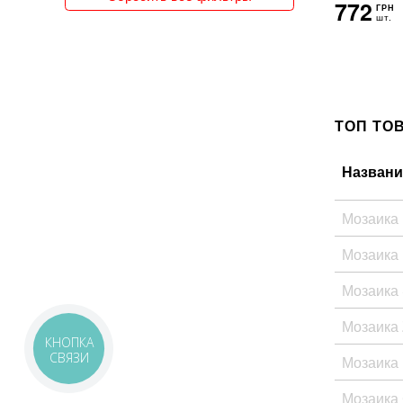
772
ГРН
150x300
шт.
151x76
15x120
15x15
15x30
15x31
ТОП ТО
15x35
15x60
15x62
Названи
15x66
15x90
Мозаика
160x320
162x324
Мозаика
16x51
17x20
Мозаика 
17x52
18x150
Мозаика
18x20
КНОПКА
18x21
СВЯЗИ
Мозаика 
18x60
19x120
Мозаика