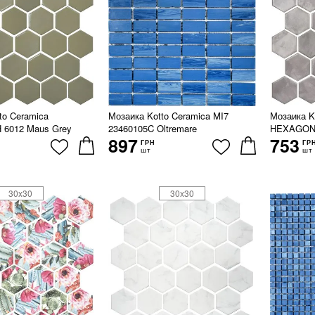
to Ceramica
Мозаика Kotto Ceramica MI7
Мозаика K
6012 Maus Grey
23460105C Oltremare
HEXAGON 
897
753
ГРН
ГР
шт
шт
30x30
30x30