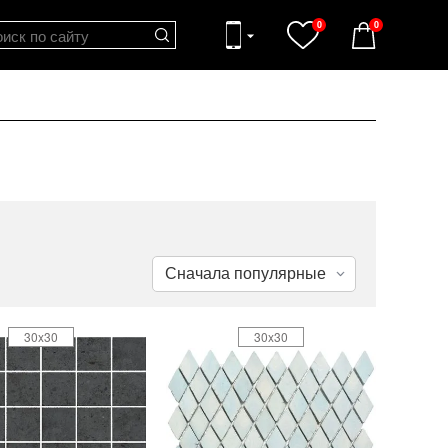
0
0
30x30
30x30