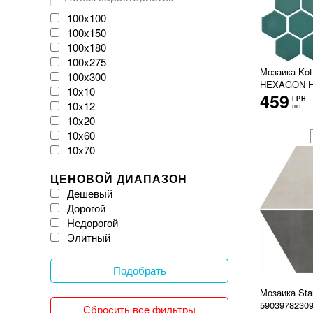
VIVES
Velloza
100x100
Vitacer
100x150
Vivacer
100x180
WOW
100x275
Мозаика Kot
Zeus Ceramica
100x300
HEXAGON H 
iKeramix
10x10
459
ГРН
10x12
шт
10x20
10x60
10x70
11x54
ЦЕНОВОЙ ДИАПАЗОН
120x120
Дешевый
120x20
Дорогой
120x240
Недорогой
120x260
Элитный
120x270
120x278
120x280
Подобрать
120x300
Мозаика Sta
12x25
59039782309
Сбросить все фильтры
150x150