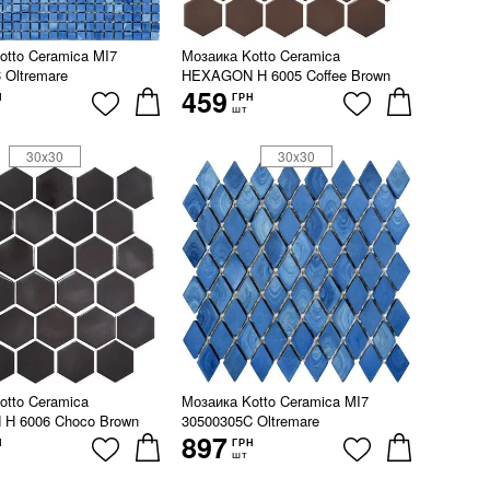
otto Ceramica MI7
Мозаика Kotto Ceramica
 Oltremare
HEXAGON H 6005 Coffee Brown
459
Н
ГРН
шт
30x30
30x30
otto Ceramica
Мозаика Kotto Ceramica MI7
H 6006 Choco Brown
30500305C Oltremare
897
Н
ГРН
шт