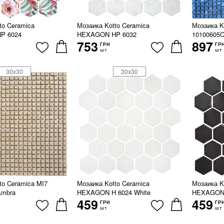
to Ceramica
Мозаика Kotto Ceramica
Мозаика K
P 6024
HEXAGON HP 6032
10100605C
753
897
ГРН
ГР
шт
шт
30x30
30x30
to Ceramica MI7
Мозаика Kotto Ceramica
Мозаика K
Ambra
HEXAGON H 6024 White
HEXAGON 
459
459
ГРН
ГР
шт
шт