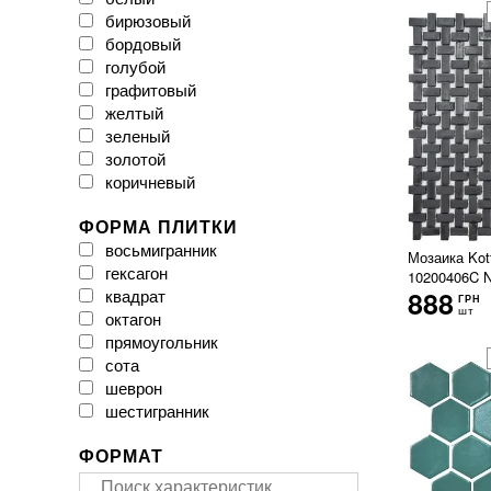
полированная
Pamesa Ceramica
бирюзовый
полуполированная
Paradyz
бордовый
ректифицированная
Porcelanite Dos
голубой
рельефная
Provenza
графитовый
сатиновая
RAKO
желтый
структурная
ROYAL MARBLE
зеленый
техническая
Ragno
золотой
утолщенная
Raviraj
коричневый
широкоформатная
Realonda
красный
Rocersa
ФОРМА ПЛИТКИ
кремовый
STM CERAMICS
восьмигранник
оранжевый
Мозаика Kot
STN CERAMICA
гексагон
розовый
10200406C N
Saime
квадрат
888
светло-серый
ГРН
Saloni
шт
октагон
серый
Stargres
прямоугольник
синий
StileCeramic
сота
фиолетовый
TAU CERAMICA
шеврон
черный
TERMAL SERAMIK
шестигранник
Teo Ceramics
USAK SERAMIK
ФОРМАТ
Undefasa