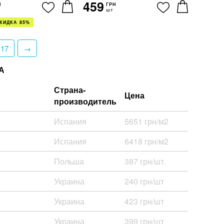
459
Н
ГРН
шт
КИДКА 85%
17
→
А
Страна-
Цена
производитель
Испания
5651 грн/м2
Испания
6418 грн/м2
Польша
387 грн/шт.
Украина
240 грн/шт
Украина
423 грн/шт
Украина
399 грн/шт