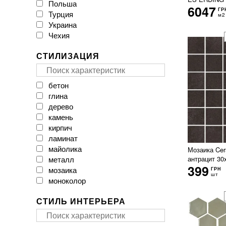
Польша
CAESAR
6047
ГР
Турция
CASA CERAMICA
м2
Украина
CERACASA CERAMICA
Чехия
CERAMA MARKET
CERAMICA DESEO
СТИЛИЗАЦИЯ
CERAMICHE BRENNERO
CasaInfinita
Ceramica Santa Claus
бетон
Ceramika Color
глина
Ceramika Gres
дерево
Ceramika Konskie
камень
Cerpa
кирпич
Cerrad
ламинат
Cersanit
майолика
Мозаика Cers
Cicogres
металл
антрацит 30
Click Ceramica
399
мозаика
ГРН
Cristal Ceramica
шт
моноколор
Dual Gres
мрамор
EMIL CERAMICA
СТИЛЬ ИНТЕРЬЕРА
оникс
EXAGRES
паркет
Ecoceramic
пэчворк