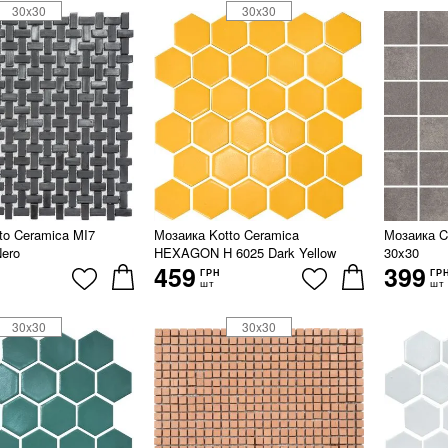
30x30
30x30
to Ceramica MI7
Мозаика Kotto Ceramica
Мозаика Ce
ero
HEXAGON H 6025 Dark Yellow
30x30
459
399
ГРН
ГР
шт
шт
30x30
30x30