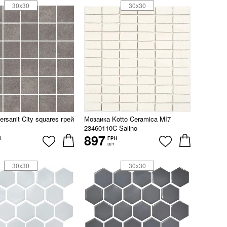
30x30
30x30
rsanit City squares грей
Мозаика Kotto Ceramica MI7
23460110C Salino
897
Н
ГРН
шт
30x30
30x30