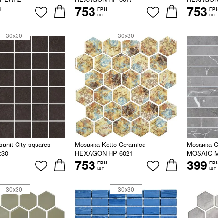
753
753
Н
ГРН
ГР
шт
шт
30x30
30x30
anit City squares
Мозаика Kotto Ceramica
Мозаика 
x30
HEXAGON HP 6021
MOSAIC M
753
399
ГРН
ГР
шт
шт
30x30
30x30