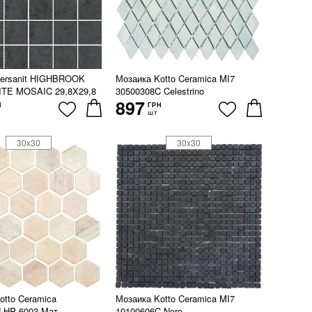
Cersanit HIGHBROOK
Мозаика Kotto Ceramica MI7
TE MOSAIC 29,8X29,8
30500308C Celestrino
897
Н
ГРН
шт
30x30
30x30
otto Ceramica
Мозаика Kotto Ceramica MI7
HP 6003 Мат
10100606C Nero