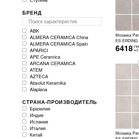
БРЕНД
ABK
Мозаика Pa
ALMERA CERAMICA China
ES ERDING
ALMERA CERAMICA Spain
6418
ГР
APARICI
м2
APE Ceramica
ARCANA CERAMICA
ATEM
AZTECA
Absolut Keramika
Alaplana
Argenta Ceramica
СТРАНА-ПРОИЗВОДИТЕЛЬ
Arklam
Бразилия
Atlas Concorde
Индия
Atrium
Испания
Azulejos Benadresa
Италия
BESTILE
Мозаика Pa
Китай
Baldocer
ES ERDING