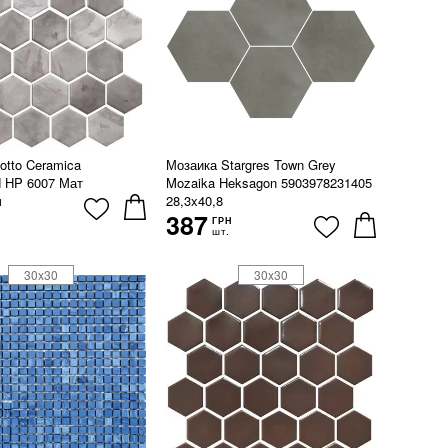
otto Ceramica
Мозаика Stargres Town Grey
HP 6007 Мат
Mozaika Heksagon 5903978231405
28,3x40,8
Н
387
ГРН
шт.
30x30
30x30