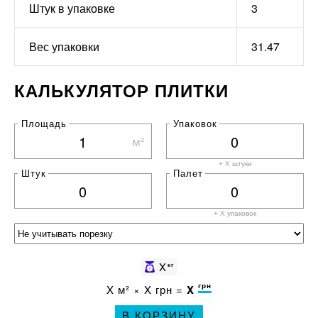
Штук в упаковке
3
Вес упаковки
31.47
КАЛЬКУЛЯТОР ПЛИТКИ
Площадь
Упаковок
м²
+ X штуки
Штук
Палет
+ X
упаковок
X
кг
грн
X
м² ×
X
грн =
X
В КОРЗИНУ