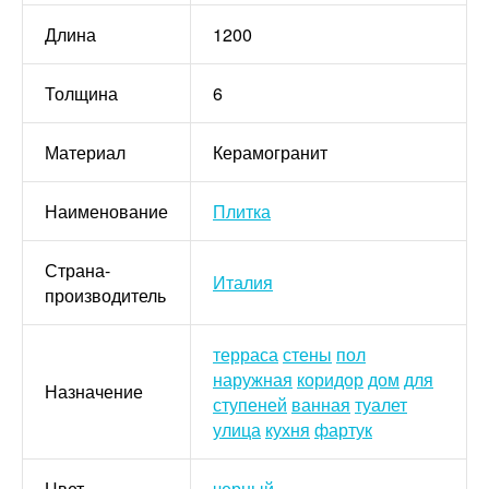
Длина
1200
Толщина
6
Материал
Керамогранит
Наименование
Плитка
Страна-
Италия
производитель
терраса
стены
пол
наружная
коридор
дом
для
Назначение
ступеней
ванная
туалет
улица
кухня
фартук
Цвет
черный