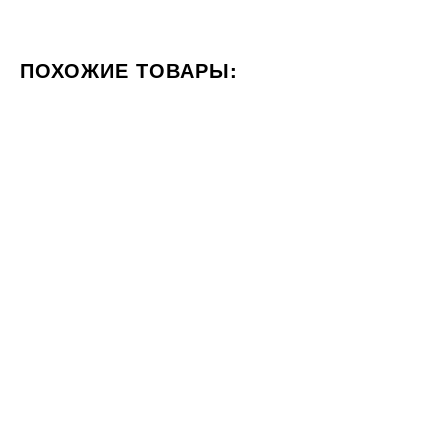
ПОХОЖИЕ ТОВАРЫ:
ЦВЕТ ЧЕРНЫЙ
ФОРМАТ 60X120
СТИЛИЗАЦИЯ МР
60x120
80x80
Плитка Stargres Pizarra
Плитка Cerrad MARMO
Antracite Rect SGR25-1 60x120
MOROCCO BLACK POLER
1391
797x797
ГРН
м2
2305
ГРН
м2