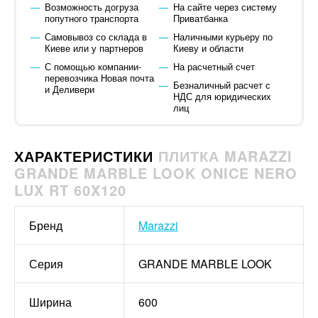
Возможность догруза
На сайте через систему
попутного транспорта
Приватбанка
Самовывоз со склада в
Наличными курьеру по
Киеве или у партнеров
Киеву и области
С помощью компании-
На расчетный счет
перевозчика Новая почта
Безналичный расчет с
и Деливери
НДС для юридических
лиц
ХАРАКТЕРИСТИКИ
ПЛИТКА MARAZZI
GRANDE MARBLE LOOK ONICE NERO
LUX RT 60X120
Бренд
Marazzi
Серия
GRANDE MARBLE LOOK
Ширина
600