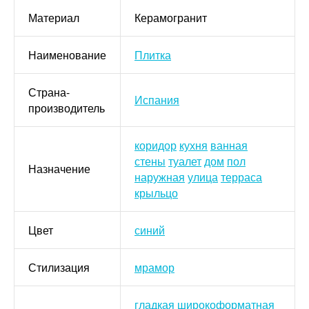
Материал
Керамогранит
Наименование
Плитка
Страна-
Испания
производитель
коридор
кухня
ванная
стены
туалет
дом
пол
Назначение
наружная
улица
терраса
крыльцо
Цвет
синий
Стилизация
мрамор
гладкая
широкоформатная