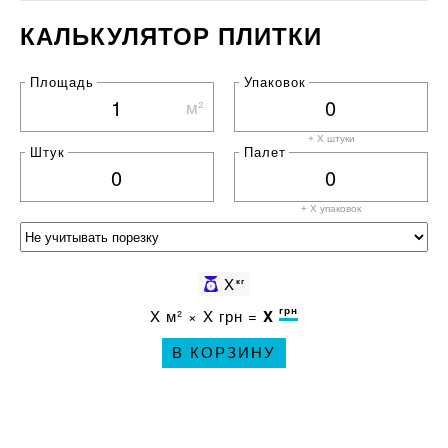
КАЛЬКУЛЯТОР ПЛИТКИ
Площадь
Упаковок
м²
+ X штуки
Штук
Палет
+ X
упаковок
X
кг
грн
X
м² ×
X
грн =
X
В КОРЗИНУ