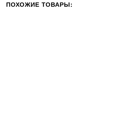
ПОХОЖИЕ ТОВАРЫ:
ЦВЕТ КРЕМОВЫЙ
ФОРМАТ 60X120
СТИЛИЗАЦИЯ 
60x60
60x60
Плитка Cerrad GRES DISTINCT
Плитка Teo Ceramics Calypso
IVORY SILKY CRISTAL
Beige R Satin 60x60
779
LAPPATO 597x597x8
ГРН
м2
2031
ГРН
м2
60x120
100x300