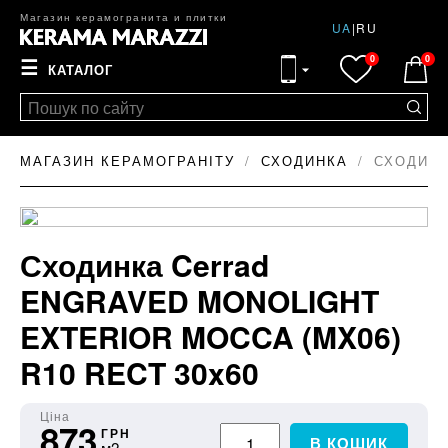
Магазин керамогранита и плитки
UA
|
RU
0
0
☰
КАТАЛОГ
МАГАЗИН КЕРАМОГРАНІТУ
СХОДИНКА
СХОДИНК
Сходинка Cerrad
ENGRAVED MONOLIGHT
EXTERIOR MOCCA (MX06)
R10 RECT 30x60
Ціна
873
ГРН
В КОШИК
м2