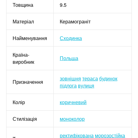
Товщина
9.5
Матеріал
Керамограніт
Найменування
Сходинка
Країна-
Польща
виробник
зовнішня
тераса
будинок
Призначення
підлога
вулиця
Колір
коричневий
Стилізація
моноколор
ректифікована
морозостійка