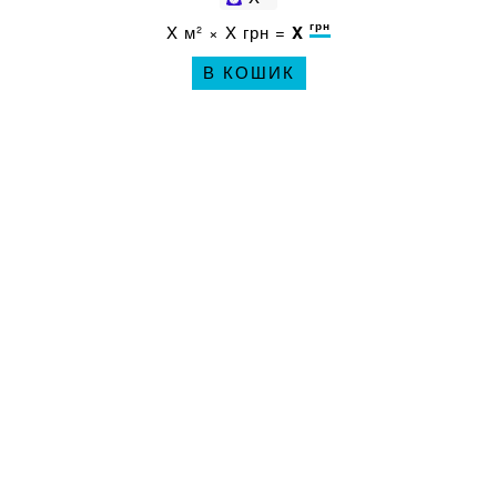
грн
X
м² ×
X
грн =
X
В КОШИК