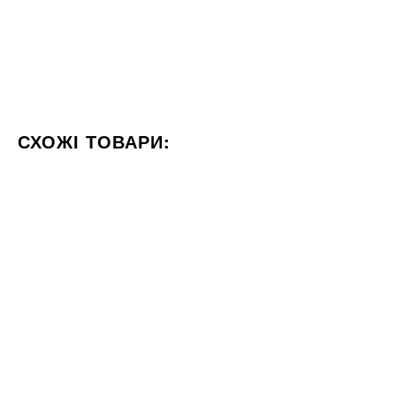
СХОЖІ ТОВАРИ:
КОЛІР БЕЖЕВИЙ
ФОРМАТ 60X120
СТИЛІЗАЦІЯ МА
30x30
60x120