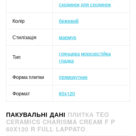
сходинок
для сходинок
Колір
бежевий
Стилізація
мармур
глянцева
морозостійка
Тип
гладка
Форма плитки
прямокутник
Формат
60x120
ПАКУВАЛЬНІ ДАНІ
ПЛИТКА TEO
CERAMICS CHARISMA CREAM F P
60X120 R FULL LAPPATO