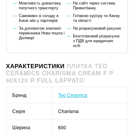
Можливість довантажу
На сайті через систему
попутного транспорту
Приватбанку
Самовивіз зі складу в
Готівкою кур'єру по Києву
Києві або у партнерів
та області
За допомогою компанії-
На розрахунковий рахунок
перевізника Нова пошта і
Безготівковий розрахунок
Делівері
з ПДВ для юридичних
осіб
ХАРАКТЕРИСТИКИ
ПЛИТКА TEO
CERAMICS CHARISMA CREAM F P
60X120 R FULL LAPPATO
Бренд
Teo Ceramics
Серія
Charisma
Ширина
600