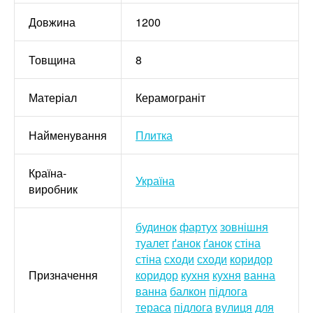
Довжина
1200
Товщина
8
Матеріал
Керамограніт
Найменування
Плитка
Країна-
Україна
виробник
будинок
фартух
зовнішня
туалет
ґанок
ґанок
стіна
стіна
сходи
сходи
коридор
Призначення
коридор
кухня
кухня
ванна
ванна
балкон
підлога
тераса
підлога
вулиця
для