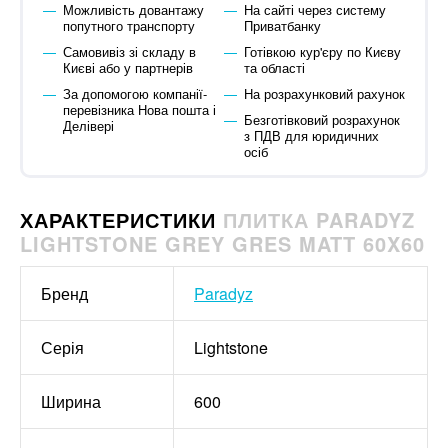
Можливість довантажу
На сайті через систему
попутного транспорту
Приватбанку
Самовивіз зі складу в
Готівкою кур'єру по Києву
Києві або у партнерів
та області
За допомогою компанії-
На розрахунковий рахунок
перевізника Нова пошта і
Безготівковий розрахунок
Делівері
з ПДВ для юридичних
осіб
ХАРАКТЕРИСТИКИ
ПЛИТКА PARADYZ
LIGHTSTONE GREY GRES MATT 60X60
Бренд
Paradyz
Серія
Lightstone
Ширина
600