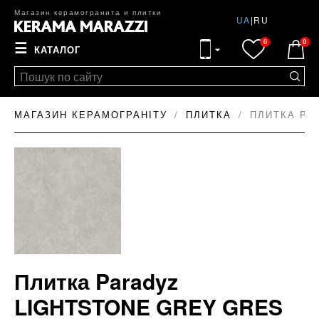
Магазин керамогранита и плитки
UA
|
RU
0
0
☰
КАТАЛОГ
МАГАЗИН КЕРАМОГРАНІТУ
ПЛИТКА
ПЛИТКА PA
Плитка Paradyz
LIGHTSTONE GREY GRES