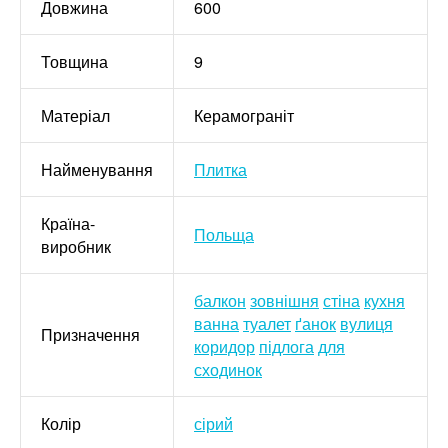
Довжина
600
Товщина
9
Матеріал
Керамограніт
Найменування
Плитка
Країна-
Польща
виробник
балкон
зовнішня
стіна
кухня
ванна
туалет
ґанок
вулиця
Призначення
коридор
підлога
для
сходинок
Колір
сірий