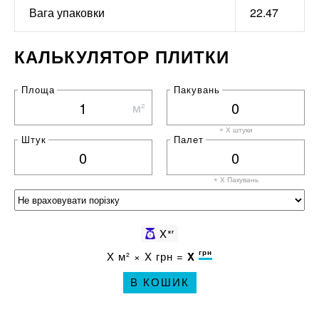
Вага упаковки
22.47
КАЛЬКУЛЯТОР ПЛИТКИ
Площа
Пакувань
м²
+ X штуки
Штук
Палет
+ X
Пакувань
X
кг
грн
X
м² ×
X
грн =
X
В КОШИК