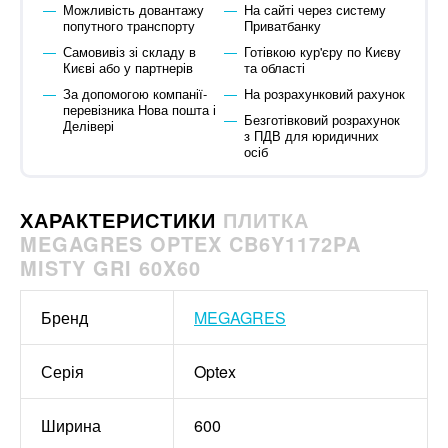
Можливість довантажу
На сайті через систему
попутного транспорту
Приватбанку
Самовивіз зі складу в
Готівкою кур'єру по Києву
Києві або у партнерів
та області
За допомогою компанії-
На розрахунковий рахунок
перевізника Нова пошта і
Безготівковий розрахунок
Делівері
з ПДВ для юридичних
осіб
ХАРАКТЕРИСТИКИ
ПЛИТКА
MEGAGRES OPTEX CB6Y1172PA
MISTY GRI 60X60
Бренд
MEGAGRES
Серія
Optex
Ширина
600