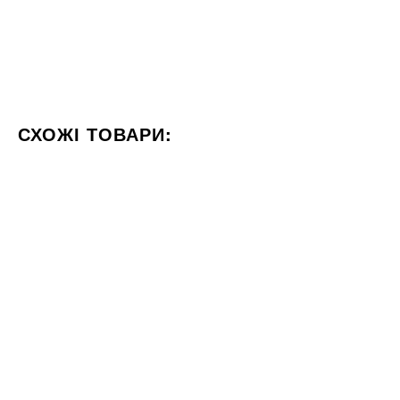
СХОЖІ ТОВАРИ:
КОЛІР СІРИЙ
ФОРМАТ 60X60
СТИЛІЗАЦІЯ МАРМУР
17x20
60x60
Під замовлення