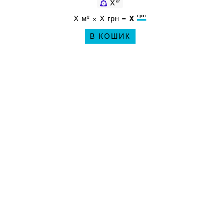
X
кг
грн
X
м² ×
X
грн =
X
В КОШИК