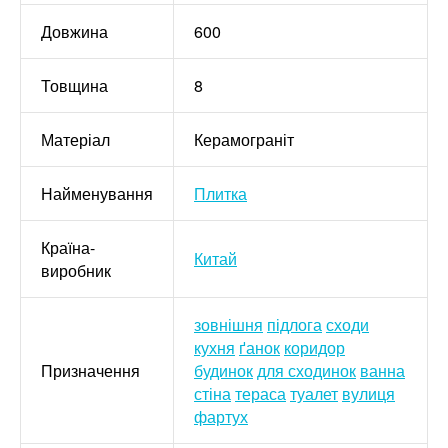
Довжина
600
Товщина
8
Матеріал
Керамограніт
Найменування
Плитка
Країна-
Китай
виробник
зовнішня
підлога
сходи
кухня
ґанок
коридор
Призначення
будинок
для сходинок
ванна
стіна
тераса
туалет
вулиця
фартух