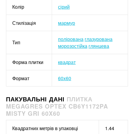
Колір
сірий
Стилізація
мармур
полірована
глазурована
Тип
морозостійка
глянцева
Форма плитки
квадрат
Формат
60x60
ПАКУВАЛЬНІ ДАНІ
ПЛИТКА
MEGAGRES OPTEX CB6Y1172PA
MISTY GRI 60X60
Квадратних метрів в упаковці
1.44