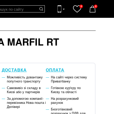
0
0
A MARFIL RT
ДОСТАВКА
ОПЛАТА
Можливість довантажу
На сайті через систему
попутного транспорту
Приватбанку
Самовивіз зі складу в
Готівкою кур'єру по
Києві або у партнерів
Києву та області
За допомогою компанії-
На розрахунковий
перевізника Нова пошта і
рахунок
Делівері
Безготівковий
розрахунок з ПДВ для