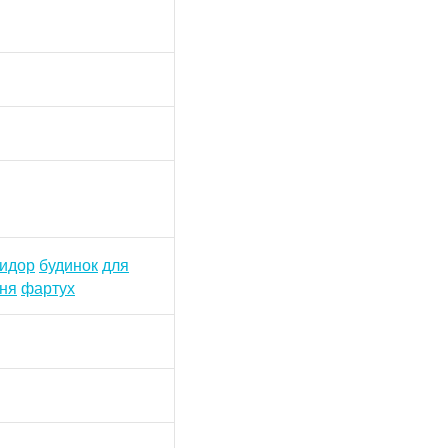
ридор
будинок
для
хня
фартух