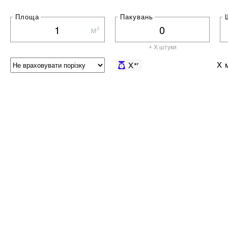
Площа
Пакувань
м²
+ X штуки
X
м
X
кг