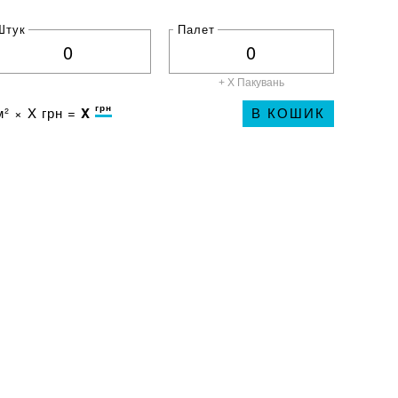
Штук
Палет
+ X
Пакувань
грн
² ×
X
грн =
X
В КОШИК