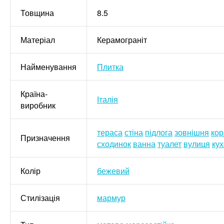
Товщина
8.5
Матеріал
Керамограніт
Найменування
Плитка
Країна-
Італія
виробник
тераса
стіна
підлога
зовнішня
ко
Призначення
сходинок
ванна
туалет
вулиця
ку
Колір
бежевий
Стилізація
мармур