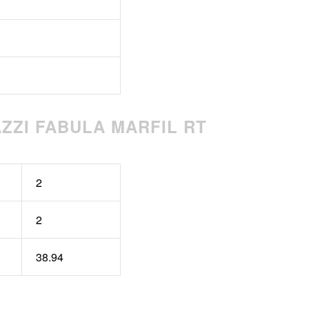
ZZI FABULA MARFIL RT
2
2
38.94