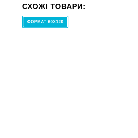
СХОЖІ ТОВАРИ:
ФОРМАТ 60X120
60x120
Плитка Atrium ALPHA CENIZA REC 60x120
Плитка IT
1387
60х120
ГРН
м2
923
ГРН
м2
2773
ЗНИЖКА 50%
60x120