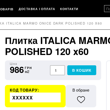
ДОСТАВКА І ОПЛАТА
КОНТАКТИ
ТОВАРІВ
КА ITALICA MARMO ONICE DARK POLISHED 120 X60
Плитка ITALICA MARM
POLISHED 120 x60
Ціна
986
ГРН
В КОШИК
м2
КОД ТОВАРУ:
В обране
XXXXXX