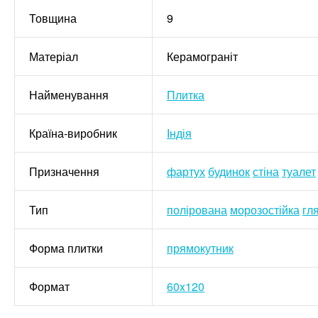
Товщина
9
Матеріал
Керамограніт
Найменування
Плитка
Країна-виробник
Індія
Призначення
фартух
будинок
стіна
туалет
Тип
полірована
морозостійка
гл
Форма плитки
прямокутник
Формат
60x120