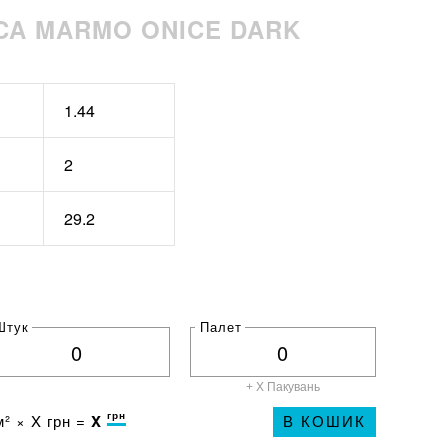
ICA MARMO ONICE DARK
1.44
2
29.2
Штук
Палет
+ X
Пакувань
грн
² ×
X
грн =
X
В КОШИК