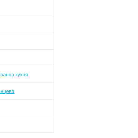
ванна
кухня
янцева