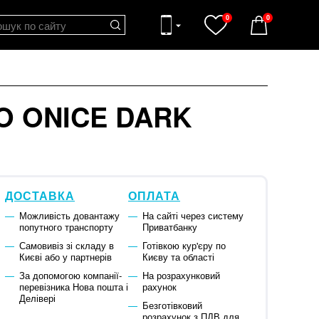
0
0
O ONICE DARK
ДОСТАВКА
ОПЛАТА
Можливість довантажу
На сайті через систему
попутного транспорту
Приватбанку
Самовивіз зі складу в
Готівкою кур'єру по
Києві або у партнерів
Києву та області
За допомогою компанії-
На розрахунковий
перевізника Нова пошта і
рахунок
Делівері
Безготівковий
розрахунок з ПДВ для