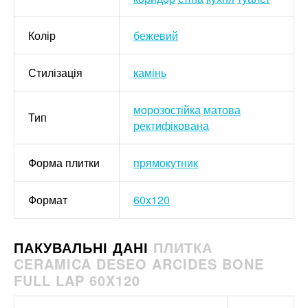
Колір
бежевий
Стилізація
камінь
морозостійка
матова
Тип
ректифікована
Форма плитки
прямокутник
Формат
60x120
ПАКУВАЛЬНІ ДАНІ
ПЛИТКА
CERAMICA DESEO ARCIDES BONE
FULL LAP 60X120