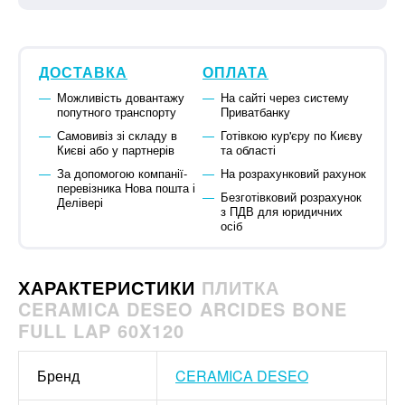
ДОСТАВКА
ОПЛАТА
Можливість довантажу
На сайті через систему
попутного транспорту
Приватбанку
Самовивіз зі складу в
Готівкою кур'єру по Києву
Києві або у партнерів
та області
За допомогою компанії-
На розрахунковий рахунок
перевізника Нова пошта і
Безготівковий розрахунок
Делівері
з ПДВ для юридичних
осіб
ХАРАКТЕРИСТИКИ
ПЛИТКА
CERAMICA DESEO ARCIDES BONE
FULL LAP 60X120
Бренд
CERAMICA DESEO