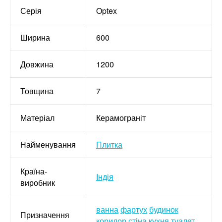
Серія
Optex
Ширина
600
Довжина
1200
Товщина
7
Матеріал
Керамограніт
Найменування
Плитка
Країна-
Індія
виробник
ванна
фартух
будинок
Призначення
коридор
стіна
кухня
туалет