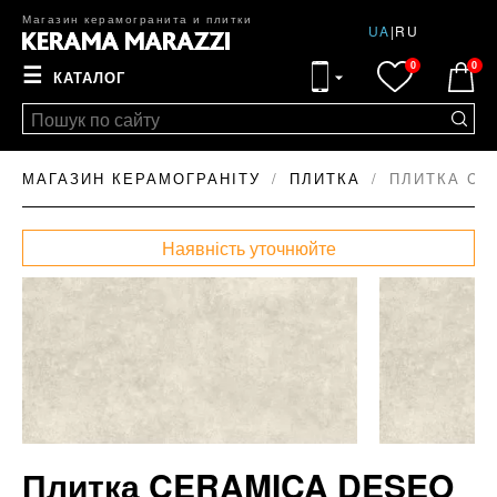
Магазин керамогранита и плитки
UA
|
RU
0
0
☰
КАТАЛОГ
МАГАЗИН КЕРАМОГРАНІТУ
ПЛИТКА
ПЛИТКА CE
Наявність уточнюйте
Плитка CERAMICA DESEO