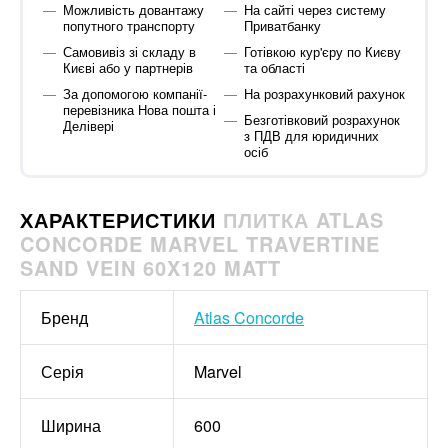
Можливість довантажу
На сайті через систему
попутного транспорту
Приватбанку
Самовивіз зі складу в
Готівкою кур'єру по Києву
Києві або у партнерів
та області
За допомогою компанії-
На розрахунковий рахунок
перевізника Нова пошта і
Безготівковий розрахунок
Делівері
з ПДВ для юридичних
осіб
ХАРАКТЕРИСТИКИ
ПЛИТКА ATLAS
CONCORDE MARVEL TRAVERTINE
SAND VEIN 60X120 MATT
Бренд
Atlas Concorde
Серія
Marvel
Ширина
600