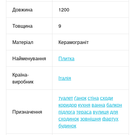
Довжина
1200
Товщина
9
Матеріал
Керамограніт
Найменування
Плитка
Країна-
Італія
виробник
туалет
ґанок
стіна
сходи
коридор
кухня
ванна
балкон
Призначення
підлога
тераса
вулиця
для
сходинок
зовнішня
фартух
будинок