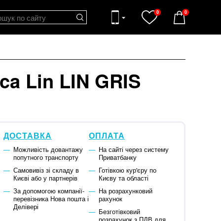
0
0
a Lin LIN GRIS
ДОСТАВКА
ОПЛАТА
Можливість довантажу
На сайті через систему
попутного транспорту
Приватбанку
Самовивіз зі складу в
Готівкою кур'єру по
Києві або у партнерів
Києву та області
За допомогою компанії-
На розрахунковий
перевізника Нова пошта і
рахунок
Делівері
Безготівковий
розрахунок з ПДВ для