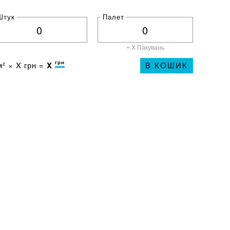
Штук
Палет
+ X
Пакувань
грн
² ×
X
грн =
X
В КОШИК