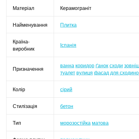
Матеріал
Керамограніт
Найменування
Плитка
Країна-
Іспанія
виробник
ванна
коридор
ґанок
сходи
зовні
Призначення
туалет
вулиця
фасад
для сходино
Колір
сірий
Стилізація
бетон
Тип
морозостійка
матова