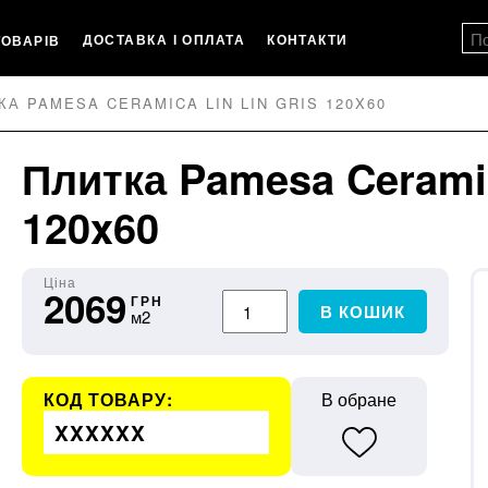
ДОСТАВКА І ОПЛАТА
КОНТАКТИ
ТОВАРІВ
КА PAMESA CERAMICA LIN LIN GRIS 120X60
Плитка Pamesa Ceramic
120x60
Ціна
2069
ГРН
В КОШИК
м2
КОД ТОВАРУ:
В обране
XXXXXX