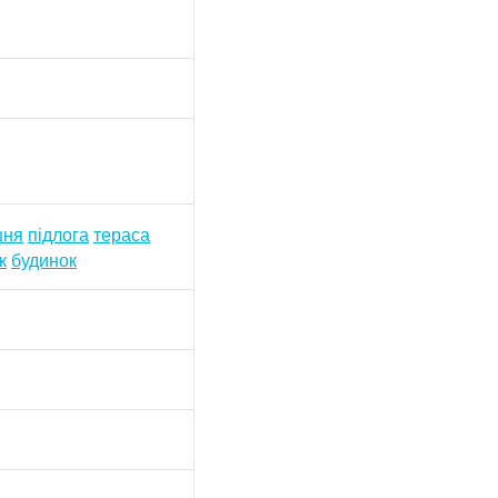
шня
підлога
тераса
к
будинок