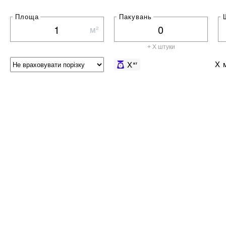
Площа
Пакувань
м²
+ X штуки
X
м
X
кг