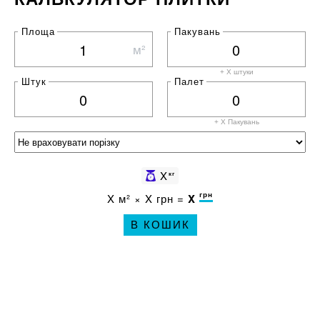
Площа
Пакувань
м²
+ X штуки
Штук
Палет
+ X
Пакувань
X
кг
грн
X
м² ×
X
грн =
X
В КОШИК