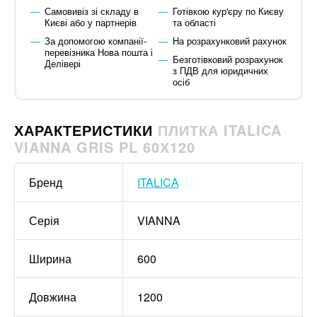
Самовивіз зі складу в
Готівкою кур'єру по Києву
Києві або у партнерів
та області
За допомогою компанії-
На розрахунковий рахунок
перевізника Нова пошта і
Безготівковий розрахунок
Делівері
з ПДВ для юридичних
осіб
ХАРАКТЕРИСТИКИ
ПЛИТКА ITALICA
VIANNA GRIS PL 60Х120
Бренд
ITALICA
Серія
VIANNA
Ширина
600
Довжина
1200