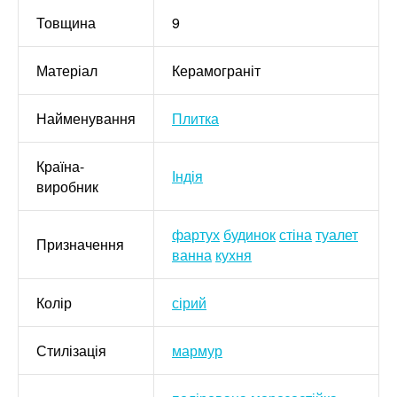
Товщина
9
Матеріал
Керамограніт
Найменування
Плитка
Країна-
Індія
виробник
фартух
будинок
стіна
туалет
Призначення
ванна
кухня
Колір
сірий
Стилізація
мармур